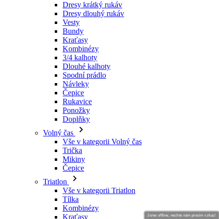
Dresy krátký rukáv
Dresy dlouhý rukáv
Vesty
Bundy
Kraťasy
Kombinézy
3/4 kalhoty
Dlouhé kalhoty
Spodní prádlo
Návleky
Čepice
Rukavice
Ponožky
Doplňky
Volný čas
Vše v kategorii Volný čas
Trička
Mikiny
Čepice
Triatlon
Vše v kategorii Triatlon
Tílka
Kombinézy
Kraťasy
Jsme offline, nechte nám prosím vzkaz!