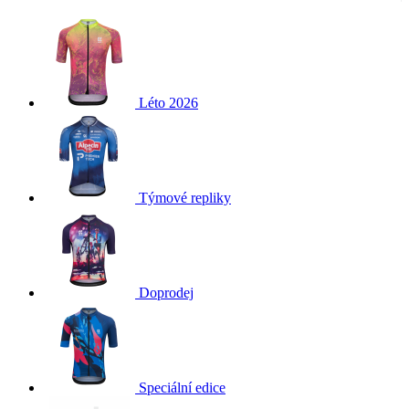
Léto 2026
Týmové repliky
Doprodej
Speciální edice