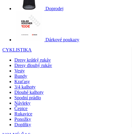
Doprodej
Dárkové poukazy
CYKLISTIKA
Dresy krátký rukáv
Dresy dlouhý rukáv
Vesty
Bundy
Kraťasy
3/4 kalhoty
Dlouhé kalhoty
Spodní prádlo
Návleky
Čepice
Rukavice
Ponožky
Doplňky