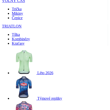
VOLNÝ ČAS
Trička
Mikiny
Čepice
TRIATLON
Tílka
Kombinézy
Kraťasy
Léto 2026
Týmové repliky