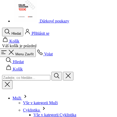
Dárkové poukazy
Přihlásit se
Hledat
Košík
Váš košík je prázdný
Volat
Menu
Zavřít
Hledat
Košík
Muži
Vše v kategorii Muži
Cyklistika
Vše v kategorii Cyklistika