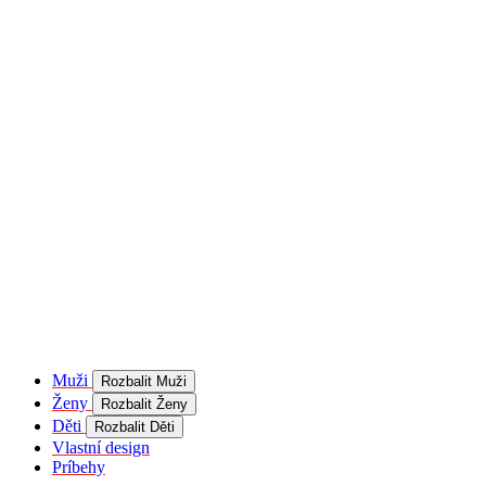
product[40001957]
www.kalaswear.sk
1 rok
používateľ
product[40000884]
www.kalaswear.sk
1 rok
product[40001992]
www.kalaswear.sk
1 rok
product[40001955]
www.kalaswear.sk
1 rok
product[40001956]
www.kalaswear.sk
1 rok
product[40001980]
www.kalaswear.sk
1 rok
product[40001959]
www.kalaswear.sk
1 rok
product[40001971]
www.kalaswear.sk
1 rok
product[40001887]
www.kalaswear.sk
1 rok
product[40001865]
www.kalaswear.sk
1 rok
product[40003304]
www.kalaswear.sk
1 rok
__Secure-YNID
.youtube.com
5
mesiacov
Muži
Rozbalit Muži
4 týždne
Ženy
Rozbalit Ženy
product[40001945]
www.kalaswear.sk
1 rok
Děti
Rozbalit Děti
Vlastní design
product[40001968]
www.kalaswear.sk
1 rok
Príbehy
product[40002009]
www.kalaswear.sk
1 rok