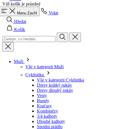
Váš košík je prázdný
Volat
Menu
Zavřít
Hledat
Košík
Muži
Vše v kategorii Muži
Cyklistika
Vše v kategorii Cyklistika
Dresy krátký rukáv
Dresy dlouhý rukáv
Vesty
Bundy
Kraťasy
Kombinézy
3/4 kalhoty
Dlouhé kalhoty
Spodní prádlo