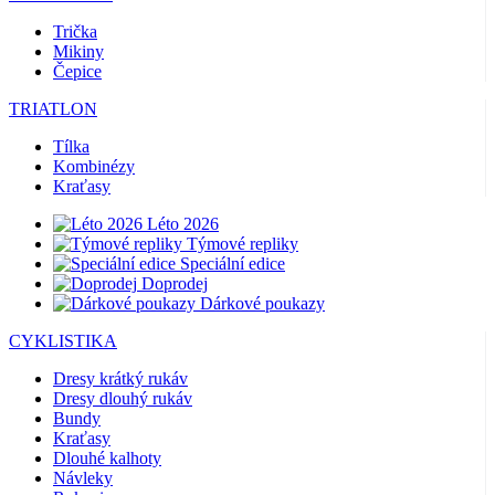
Trička
Mikiny
Čepice
TRIATLON
Tílka
Kombinézy
Kraťasy
Léto 2026
Týmové repliky
Speciální edice
Doprodej
Dárkové poukazy
CYKLISTIKA
Dresy krátký rukáv
Dresy dlouhý rukáv
Bundy
Kraťasy
Dlouhé kalhoty
Návleky