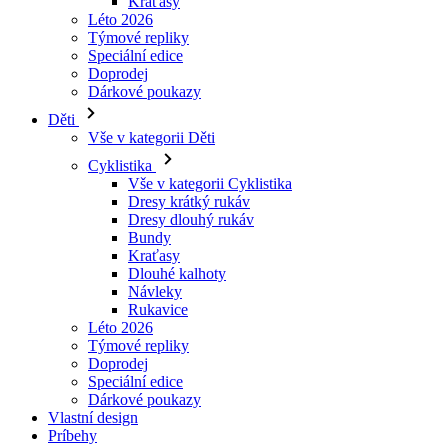
Kraťasy
Léto 2026
Týmové repliky
Speciální edice
Doprodej
Dárkové poukazy
Děti
Vše v kategorii Děti
Cyklistika
Vše v kategorii Cyklistika
Dresy krátký rukáv
Dresy dlouhý rukáv
Bundy
Kraťasy
Dlouhé kalhoty
Návleky
Rukavice
Léto 2026
Týmové repliky
Doprodej
Speciální edice
Dárkové poukazy
Vlastní design
Príbehy