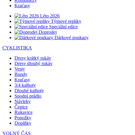
Kombinézy
Kraťasy
Léto 2026
Týmové repliky
Speciální edice
Doprodej
Dárkové poukazy
CYKLISTIKA
Dresy krátký rukáv
Dresy dlouhý rukáv
Vesty
Bundy
Kraťasy
3/4 kalhoty
Dlouhé kalhoty
Spodní prádlo
Návleky
Čepice
Rukavice
Ponožky
Doplňky
VOLNÝ ČAS