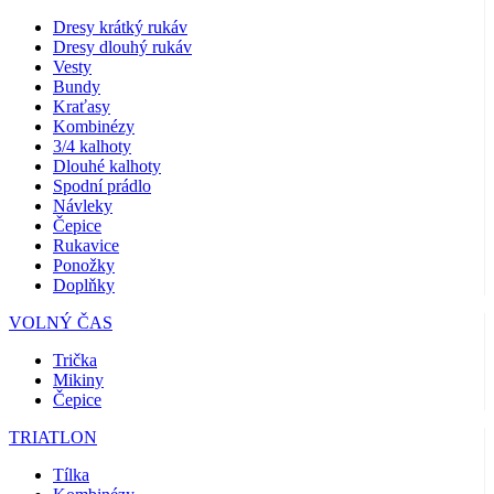
Dresy krátký rukáv
Dresy dlouhý rukáv
Vesty
Bundy
Kraťasy
Kombinézy
3/4 kalhoty
Dlouhé kalhoty
Spodní prádlo
Návleky
Čepice
Rukavice
Ponožky
Doplňky
VOLNÝ ČAS
Trička
Mikiny
Čepice
TRIATLON
Tílka