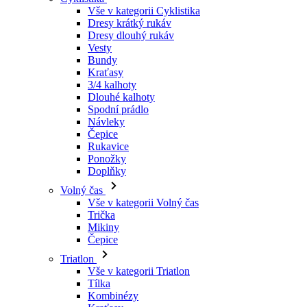
Vše v kategorii Cyklistika
Dresy krátký rukáv
Dresy dlouhý rukáv
Vesty
Bundy
Kraťasy
3/4 kalhoty
Dlouhé kalhoty
Spodní prádlo
Návleky
Čepice
Rukavice
Ponožky
Doplňky
Volný čas
Vše v kategorii Volný čas
Trička
Mikiny
Čepice
Triatlon
Vše v kategorii Triatlon
Tílka
Kombinézy