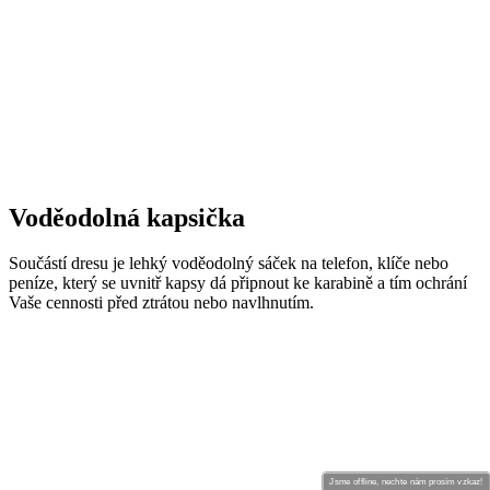
Voděodolná kapsička
Součástí dresu je lehký voděodolný sáček na telefon, klíče nebo
peníze, který se uvnitř kapsy dá připnout ke karabině a tím ochrání
Vaše cennosti před ztrátou nebo navlhnutím.
Jsme offline, nechte nám prosím vzkaz!