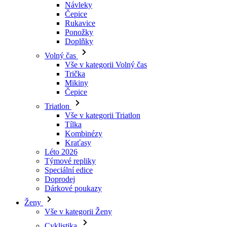
Návleky
Čepice
Rukavice
Ponožky
Doplňky
Volný čas
Vše v kategorii Volný čas
Trička
Mikiny
Čepice
Triatlon
Vše v kategorii Triatlon
Tílka
Kombinézy
Kraťasy
Léto 2026
Týmové repliky
Speciální edice
Doprodej
Dárkové poukazy
Ženy
Vše v kategorii Ženy
Cyklistika