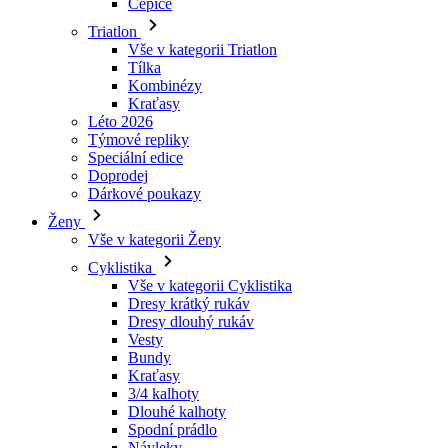
Čepice
Triatlon
Vše v kategorii Triatlon
Tílka
Kombinézy
Kraťasy
Léto 2026
Týmové repliky
Speciální edice
Doprodej
Dárkové poukazy
Ženy
Vše v kategorii Ženy
Cyklistika
Vše v kategorii Cyklistika
Dresy krátký rukáv
Dresy dlouhý rukáv
Vesty
Bundy
Kraťasy
3/4 kalhoty
Dlouhé kalhoty
Spodní prádlo
Návleky