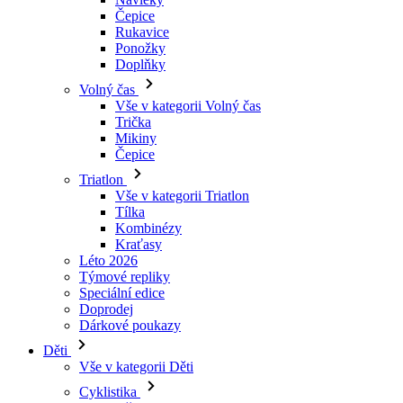
Čepice
Rukavice
Ponožky
Doplňky
Volný čas
Vše v kategorii Volný čas
Trička
Mikiny
Čepice
Triatlon
Vše v kategorii Triatlon
Tílka
Kombinézy
Kraťasy
Léto 2026
Týmové repliky
Speciální edice
Doprodej
Dárkové poukazy
Děti
Vše v kategorii Děti
Cyklistika