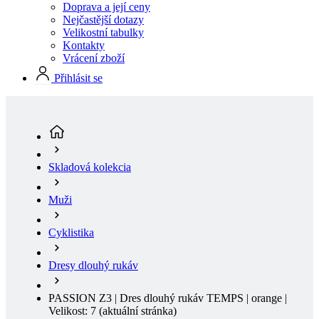
Doprava a její ceny
Nejčastější dotazy
Velikostní tabulky
Kontakty
Vrácení zboží
Přihlásit se
Skladová kolekcia
Muži
Cyklistika
Dresy dlouhý rukáv
PASSION Z3 | Dres dlouhý rukáv TEMPS | orange |
Velikost: 7
(aktuální stránka)