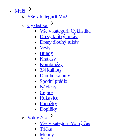
Muži
Vše v kategorii Muži
Cyklistika
Vše v kategorii Cyklistika
Dresy krátký rukáv
Dresy dlouhý rukáv
Vesty
Bundy
Kraťasy
Kombinézy
3/4 kalhoty
Dlouhé kalhoty
Spodní prádlo
Návleky
Čepice
Rukavice
Ponožky
Doplňky
Volný čas
Vše v kategorii Volný čas
Trička
Mikiny