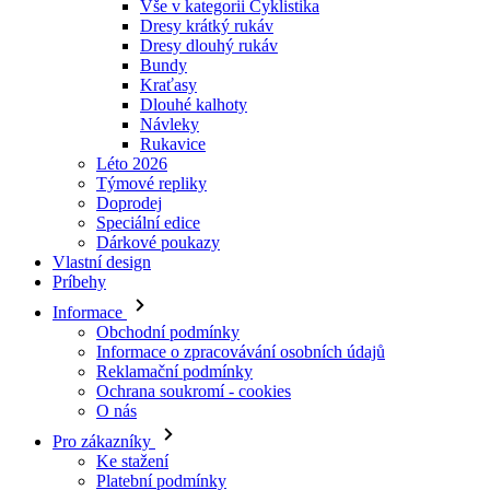
Vše v kategorii Cyklistika
Dresy krátký rukáv
Dresy dlouhý rukáv
Bundy
Kraťasy
Dlouhé kalhoty
Návleky
Rukavice
Léto 2026
Týmové repliky
Doprodej
Speciální edice
Dárkové poukazy
Vlastní design
Príbehy
Informace
Obchodní podmínky
Informace o zpracovávání osobních údajů
Reklamační podmínky
Ochrana soukromí - cookies
O nás
Pro zákazníky
Ke stažení
Platební podmínky