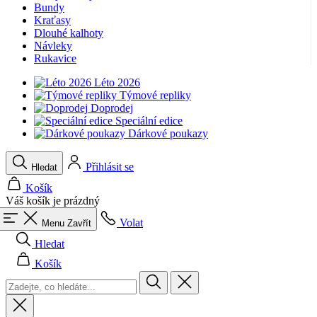
Bundy
product[40001949]
www.kalaswear.sk
1 rok
Kraťasy
Dlouhé kalhoty
product[40001947]
www.kalaswear.sk
1 rok
Návleky
Rukavice
product[40001960]
www.kalaswear.sk
1 rok
product[24054]
www.kalaswear.sk
1 rok
Léto 2026
Týmové repliky
product[40001944]
www.kalaswear.sk
1 rok
Doprodej
Speciální edice
product[40001876]
www.kalaswear.sk
1 rok
Dárkové poukazy
product[40001948]
www.kalaswear.sk
1 rok
product[40001875]
www.kalaswear.sk
1 rok
Přihlásit se
Hledat
Košík
Váš košík je prázdný
Volat
Menu
Zavřít
Hledat
Košík