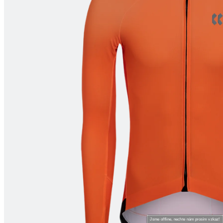
Jsme offline, nechte nám prosím vzkaz!