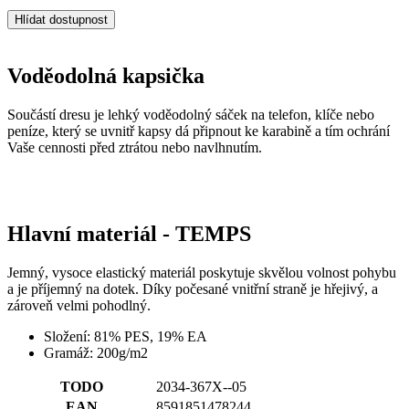
Hlídat dostupnost
Voděodolná kapsička
Součástí dresu je lehký voděodolný sáček na telefon, klíče nebo
peníze, který se uvnitř kapsy dá připnout ke karabině a tím ochrání
Vaše cennosti před ztrátou nebo navlhnutím.
Hlavní materiál - TEMPS
Jemný, vysoce elastický materiál poskytuje skvělou volnost pohybu
a je příjemný na dotek. Díky počesané vnitřní straně je hřejivý, a
zároveň velmi pohodlný.
Složení: 81% PES, 19% EA
Gramáž: 200g/m2
TODO
2034-367X--05
EAN
8591851478244