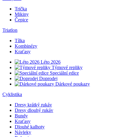
Trička
Mikiny
Čepice
Triatlon
Tílka
Kombinézy
Kraťasy
Léto 2026
Týmové repliky
Speciální edice
Doprodej
Dárkové poukazy
Cyklistika
Dresy krátký rukáv
Dresy dlouhý rukáv
Bundy
Kraťasy
Dlouhé kalhoty
Návleky