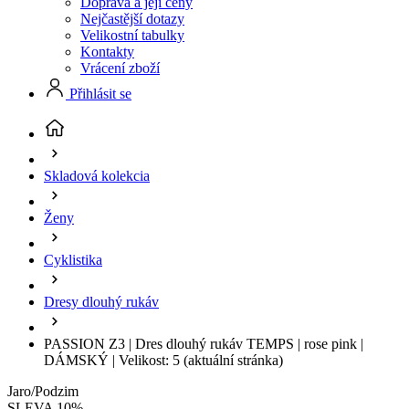
Doprava a její ceny
Nejčastější dotazy
Velikostní tabulky
Kontakty
Vrácení zboží
Přihlásit se
Skladová kolekcia
Ženy
Cyklistika
Dresy dlouhý rukáv
PASSION Z3 | Dres dlouhý rukáv TEMPS | rose pink |
DÁMSKÝ | Velikost: 5
(aktuální stránka)
Jaro/Podzim
SLEVA 10%