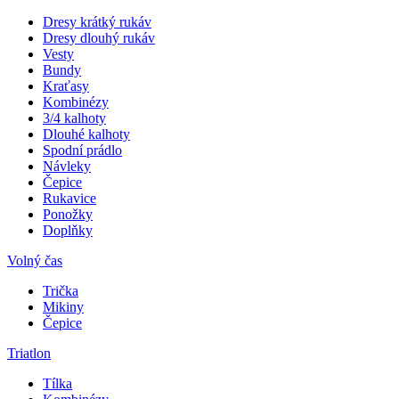
Dresy krátký rukáv
Dresy dlouhý rukáv
Vesty
Bundy
Kraťasy
Kombinézy
3/4 kalhoty
Dlouhé kalhoty
Spodní prádlo
Návleky
Čepice
Rukavice
Ponožky
Doplňky
Volný čas
Trička
Mikiny
Čepice
Triatlon
Tílka