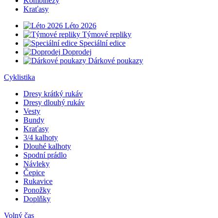
Kombinézy
Kraťasy
Léto 2026
Týmové repliky
Speciální edice
Doprodej
Dárkové poukazy
Cyklistika
Dresy krátký rukáv
Dresy dlouhý rukáv
Vesty
Bundy
Kraťasy
3/4 kalhoty
Dlouhé kalhoty
Spodní prádlo
Návleky
Čepice
Rukavice
Ponožky
Doplňky
Volný čas