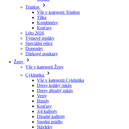
Triatlon
Vše v kategorii Triatlon
Tílka
Kombinézy
Kraťasy
Léto 2026
Týmové repliky
Speciální edice
Doprodej
Dárkové poukazy
Ženy
Vše v kategorii Ženy
Cyklistika
Vše v kategorii Cyklistika
Dresy krátký rukáv
Dresy dlouhý rukáv
Vesty
Bundy
Kraťasy
3/4 kalhoty
Dlouhé kalhoty
Spodní prádlo
Návleky