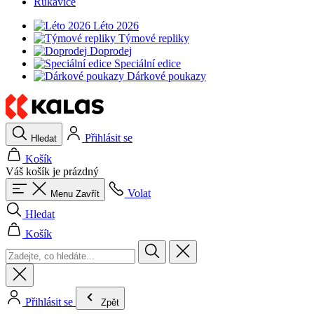
Rukavice
Léto 2026
Týmové repliky
Doprodej
Speciální edice
Dárkové poukazy
Přihlásit se
Hledat
Košík
Váš košík je prázdný
Volat
Menu
Zavřít
Hledat
Košík
Přihlásit se
Zpět