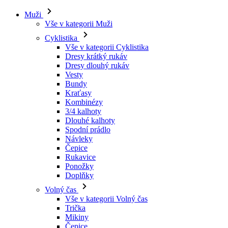
Muži
Vše v kategorii Muži
Cyklistika
Vše v kategorii Cyklistika
Dresy krátký rukáv
Dresy dlouhý rukáv
Vesty
Bundy
Kraťasy
Kombinézy
3/4 kalhoty
Dlouhé kalhoty
Spodní prádlo
Návleky
Čepice
Rukavice
Ponožky
Doplňky
Volný čas
Vše v kategorii Volný čas
Trička
Mikiny
Čepice