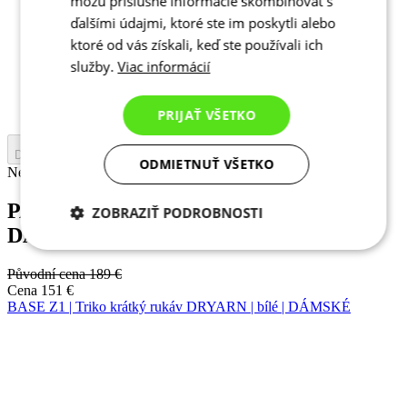
môžu príslušné informácie skombinovať s
1
ďalšími údajmi, ktoré ste im poskytli alebo
2
ktoré od vás získali, keď ste používali ich
3
služby.
Viac informácií
4
5
6
PRIJAŤ VŠETKO
Do košíku
ODMIETNUŤ VŠETKO
Nejprve vyberte variantu
PASSION Z3 | Kraťasy se šlemi | black |
ZOBRAZIŤ PODROBNOSTI
DÁMSKÉ
Potrebné cookies
Analytické
cookies
Původní cena
189 €
Cena
151 €
BASE Z1 | Triko krátký rukáv DRYARN | bílé | DÁMSKÉ
Marketingové
Funkcie
cookies
Léto
Léto