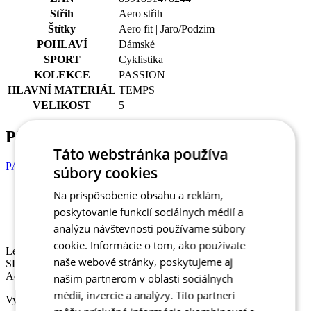
Střih
Aero střih
Štítky
Aero fit | Jaro/Podzim
POHLAVÍ
Dámské
SPORT
Cyklistika
KOLEKCE
PASSION
HLAVNÍ MATERIÁL
TEMPS
VELIKOST
5
Příslušenství
Táto webstránka používa
PASSION Z3 | Kraťasy se šlemi | black | DÁMSKÉ
súbory cookies
Na prispôsobenie obsahu a reklám,
Léto
poskytovanie funkcií sociálnych médií a
Sleva SLEVA 20%
Aero střih
analýzu návštevnosti používame súbory
cookie. Informácie o tom, ako používate
Léto
naše webové stránky, poskytujeme aj
SLEVA 20%
Aero střih
našim partnerom v oblasti sociálnych
médií, inzercie a analýzy. Títo partneri
Vyberte velikost: