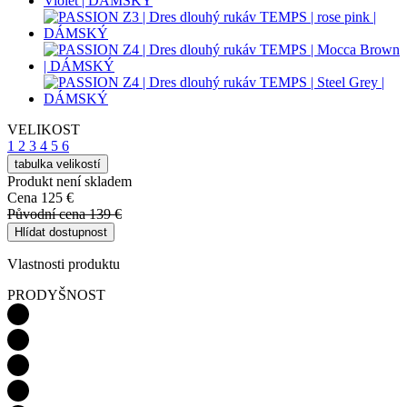
VELIKOST
1
2
3
4
5
6
tabulka velikostí
Produkt není skladem
Cena
125 €
Původní cena
139 €
Hlídat dostupnost
Vlastnosti produktu
PRODYŠNOST