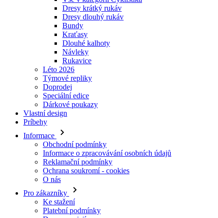
Dresy krátký rukáv
Dresy dlouhý rukáv
Bundy
Kraťasy
Dlouhé kalhoty
Návleky
Rukavice
Léto 2026
Týmové repliky
Doprodej
Speciální edice
Dárkové poukazy
Vlastní design
Príbehy
Informace
Obchodní podmínky
Informace o zpracovávání osobních údajů
Reklamační podmínky
Ochrana soukromí - cookies
O nás
Pro zákazníky
Ke stažení
Platební podmínky