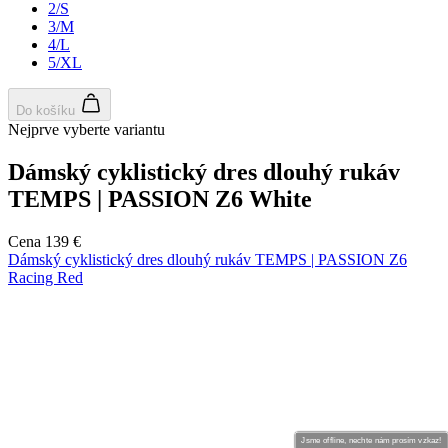
Jsme offline, nechte nám prosím vzkaz!