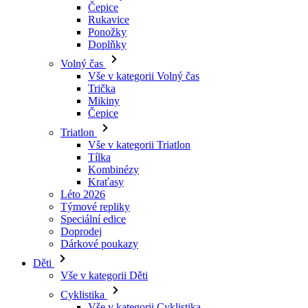
Čepice
Rukavice
Ponožky
Doplňky
Volný čas
Vše v kategorii Volný čas
Trička
Mikiny
Čepice
Triatlon
Vše v kategorii Triatlon
Tílka
Kombinézy
Kraťasy
Léto 2026
Týmové repliky
Speciální edice
Doprodej
Dárkové poukazy
Děti
Vše v kategorii Děti
Cyklistika
Vše v kategorii Cyklistika