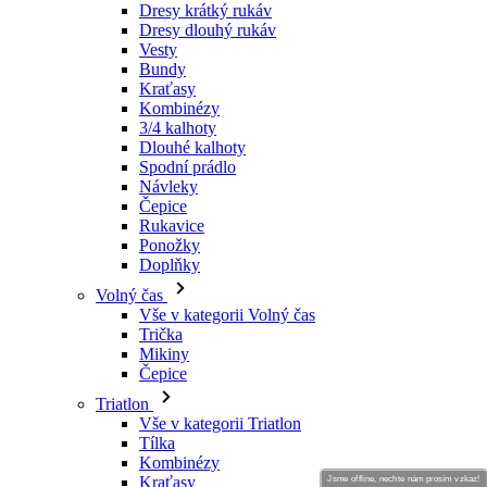
Dresy krátký rukáv
Dresy dlouhý rukáv
Vesty
Bundy
Kraťasy
Kombinézy
3/4 kalhoty
Dlouhé kalhoty
Spodní prádlo
Návleky
Čepice
Rukavice
Ponožky
Doplňky
Volný čas
Vše v kategorii Volný čas
Trička
Mikiny
Čepice
Triatlon
Vše v kategorii Triatlon
Tílka
Kombinézy
Kraťasy
Jsme offline, nechte nám prosím vzkaz!