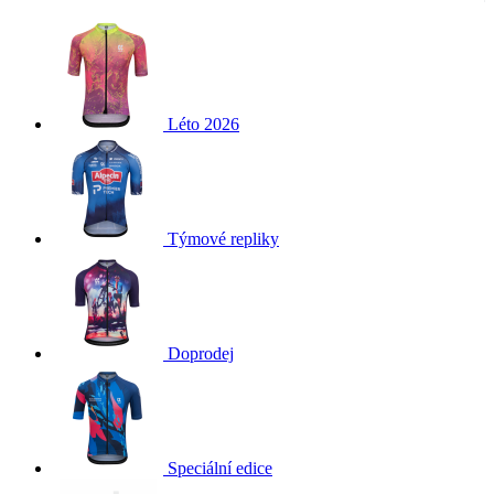
Léto 2026
Týmové repliky
Doprodej
Speciální edice