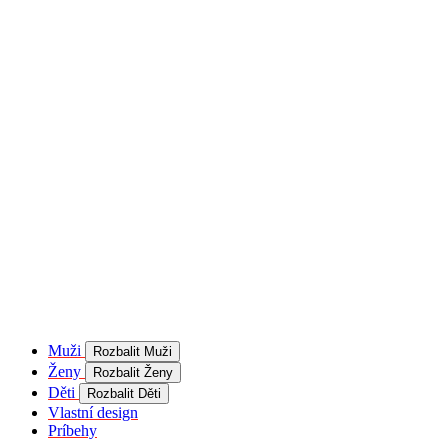
product[40001957]
www.kalaswear.sk
1 rok
používateľ
product[40000884]
www.kalaswear.sk
1 rok
product[40001992]
www.kalaswear.sk
1 rok
product[40001955]
www.kalaswear.sk
1 rok
product[40001956]
www.kalaswear.sk
1 rok
product[40001980]
www.kalaswear.sk
1 rok
product[40001959]
www.kalaswear.sk
1 rok
product[40001971]
www.kalaswear.sk
1 rok
product[40001887]
www.kalaswear.sk
1 rok
product[40001865]
www.kalaswear.sk
1 rok
product[40003304]
www.kalaswear.sk
1 rok
__Secure-YNID
.youtube.com
5
mesiacov
Muži
Rozbalit Muži
4 týždne
Ženy
Rozbalit Ženy
product[40001945]
www.kalaswear.sk
1 rok
Děti
Rozbalit Děti
Vlastní design
product[40001968]
www.kalaswear.sk
1 rok
Príbehy
product[40002009]
www.kalaswear.sk
1 rok