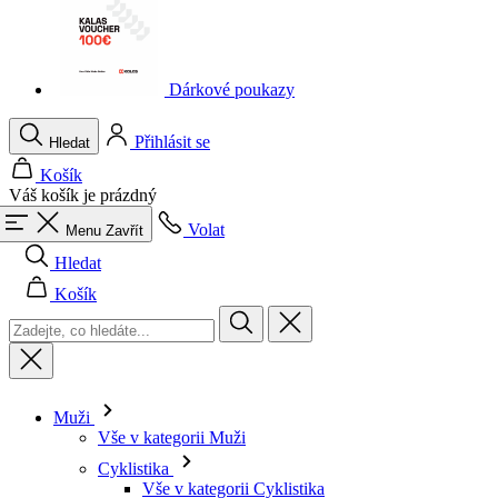
Dárkové poukazy
Přihlásit se
Hledat
Košík
Váš košík je prázdný
Volat
Menu
Zavřít
Hledat
Košík
Muži
Vše v kategorii Muži
Cyklistika
Vše v kategorii Cyklistika