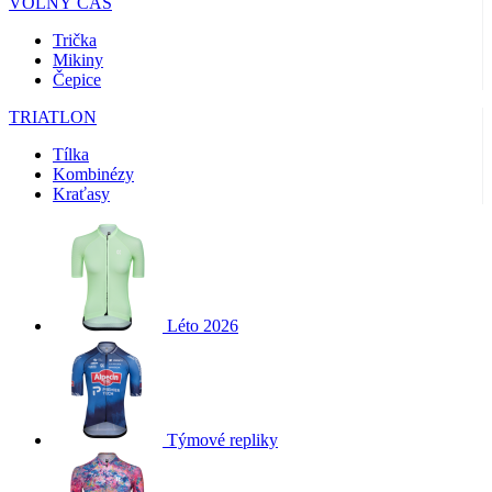
VOLNÝ ČAS
Trička
Mikiny
Čepice
TRIATLON
Tílka
Kombinézy
Kraťasy
Léto 2026
Týmové repliky