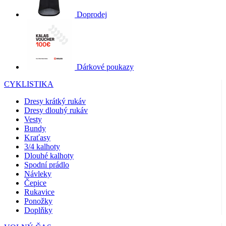
Doprodej
Dárkové poukazy
CYKLISTIKA
Dresy krátký rukáv
Dresy dlouhý rukáv
Vesty
Bundy
Kraťasy
3/4 kalhoty
Dlouhé kalhoty
Spodní prádlo
Návleky
Čepice
Rukavice
Ponožky
Doplňky