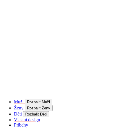
product[40001957]
www.kalaswear.sk
1 rok
používateľ
product[40000884]
www.kalaswear.sk
1 rok
product[40001992]
www.kalaswear.sk
1 rok
product[40001955]
www.kalaswear.sk
1 rok
product[40001956]
www.kalaswear.sk
1 rok
product[40001980]
www.kalaswear.sk
1 rok
product[40001959]
www.kalaswear.sk
1 rok
product[40001971]
www.kalaswear.sk
1 rok
product[40001887]
www.kalaswear.sk
1 rok
product[40001865]
www.kalaswear.sk
1 rok
product[40003304]
www.kalaswear.sk
1 rok
__Secure-YNID
.youtube.com
5
mesiacov
Muži
Rozbalit Muži
4 týždne
Ženy
Rozbalit Ženy
product[40001945]
www.kalaswear.sk
1 rok
Děti
Rozbalit Děti
Vlastní design
product[40001968]
www.kalaswear.sk
1 rok
Príbehy
product[40002009]
www.kalaswear.sk
1 rok