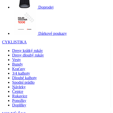
Doprodej
Dárkové poukazy
CYKLISTIKA
Dresy krátký rukáv
Dresy dlouhý rukáv
Vesty
Bundy
Kraťasy
3/4 kalhoty
Dlouhé kalhoty
Spodní prádlo
Návleky
Čepice
Rukavice
Ponožky
Doplňky