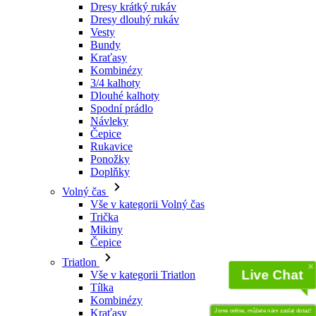
Dresy krátký rukáv
Dresy dlouhý rukáv
Vesty
Bundy
Kraťasy
Kombinézy
3/4 kalhoty
Dlouhé kalhoty
Spodní prádlo
Návleky
Čepice
Rukavice
Ponožky
Doplňky
Volný čas
Vše v kategorii Volný čas
Trička
Mikiny
Čepice
Triatlon
Live Chat
Vše v kategorii Triatlon
Tílka
Kombinézy
Kraťasy
Jsme online, můžete nám zaslat dotaz!