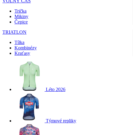
VOLNÝ ČAS
Trička
Mikiny
Čepice
TRIATLON
Tílka
Kombinézy
Kraťasy
Léto 2026
Týmové repliky