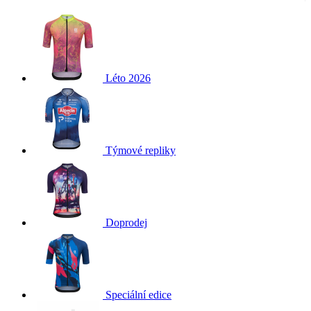
Léto 2026
Týmové repliky
Doprodej
Speciální edice