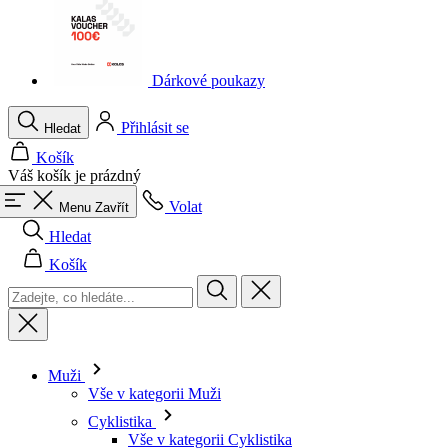
Dárkové poukazy
Přihlásit se
Hledat
Košík
Váš košík je prázdný
Volat
Menu
Zavřít
Hledat
Košík
Muži
Vše v kategorii Muži
Cyklistika
Vše v kategorii Cyklistika