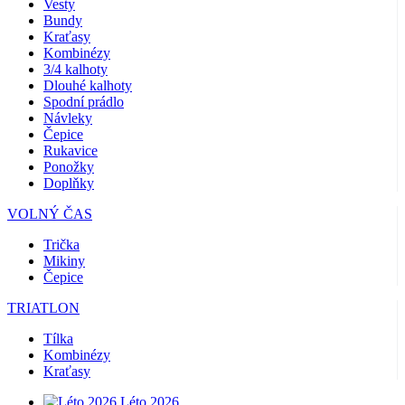
Vesty
Bundy
VISITOR_PRIVACY_METADATA
5
YouTube
Kraťasy
mesiacov
c
.youtube.com
4 týždne
Kombinézy
u
3/4 kalhoty
Dlouhé kalhoty
u
Spodní prádlo
i
Návleky
Čepice
Rukavice
ú
s
Ponožky
n
Doplňky
VOLNÝ ČAS
Trička
n
Mikiny
k
Čepice
z
ž
p
TRIATLON
Tílka
r
Kombinézy
CookieScriptConsent
5
CookieScript
Kraťasy
mesiacov
.kalaswear.sk
3 týždne
p
Léto 2026