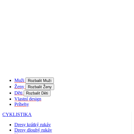
T
u
i
r
p
S
č
j
Google
š
Privacy Policy
d
p
Muži
Rozbalit Muži
Ženy
Rozbalit Ženy
p
Děti
Rozbalit Děti
Vlastní design
s
Príbehy
_se20session
www.kalaswear.sk
1 rok
c
CYKLISTIKA
Dresy krátký rukáv
u
Dresy dlouhý rukáv