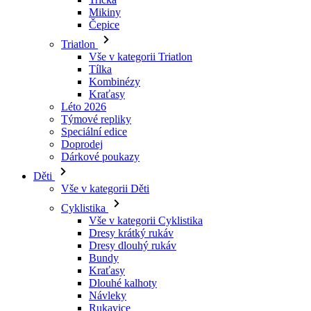
Mikiny
Čepice
Triatlon
Vše v kategorii Triatlon
Tílka
Kombinézy
Kraťasy
Léto 2026
Týmové repliky
Speciální edice
Doprodej
Dárkové poukazy
Děti
Vše v kategorii Děti
Cyklistika
Vše v kategorii Cyklistika
Dresy krátký rukáv
Dresy dlouhý rukáv
Bundy
Kraťasy
Dlouhé kalhoty
Návleky
Rukavice