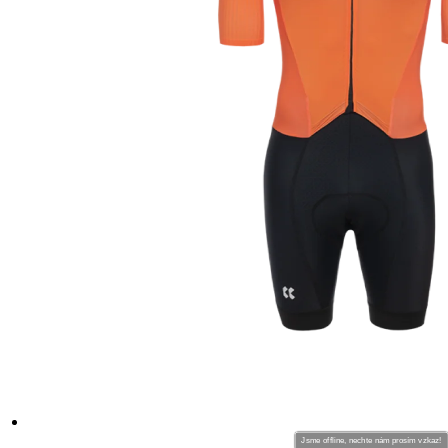
Jsme offline, nechte nám prosím vzkaz!