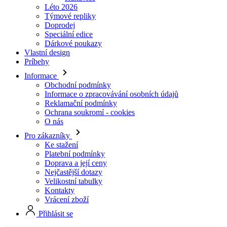
Léto 2026
Týmové repliky
Doprodej
Speciální edice
Dárkové poukazy
Vlastní design
Príbehy
Informace
Obchodní podmínky
Informace o zpracovávání osobních údajů
Reklamační podmínky
Ochrana soukromí - cookies
O nás
Pro zákazníky
Ke stažení
Platební podmínky
Doprava a její ceny
Nejčastější dotazy
Velikostní tabulky
Kontakty
Vrácení zboží
Přihlásit se