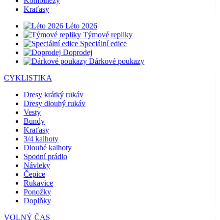
Kombinézy
Kraťasy
Léto 2026
Týmové repliky
Speciální edice
Doprodej
Dárkové poukazy
CYKLISTIKA
Dresy krátký rukáv
Dresy dlouhý rukáv
Vesty
Bundy
Kraťasy
3/4 kalhoty
Dlouhé kalhoty
Spodní prádlo
Návleky
Čepice
Rukavice
Ponožky
Doplňky
VOLNÝ ČAS