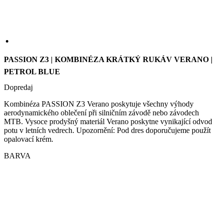
PASSION Z3 | KOMBINÉZA KRÁTKÝ RUKÁV VERANO |
PETROL BLUE
Dopredaj
Kombinéza PASSION Z3 Verano poskytuje všechny výhody
aerodynamického oblečení při silničním závodě nebo závodech
MTB. Vysoce prodyšný materiál Verano poskytne vynikající odvod
potu v letních vedrech. Upozornění: Pod dres doporučujeme použít
opalovací krém.
BARVA