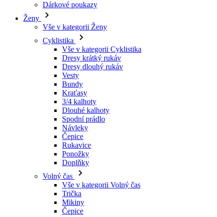
Vše v kategorii Cyklistika
Dresy krátký rukáv
Dresy dlouhý rukáv
Vesty
Bundy
Kraťasy
3/4 kalhoty
Dlouhé kalhoty
Spodní prádlo
Návleky
Čepice
Rukavice
Ponožky
Doplňky
Volný čas
Vše v kategorii Volný čas
Trička
Mikiny
Čepice
Triatlon
Vše v kategorii Triatlon
Tílka
Kombinézy