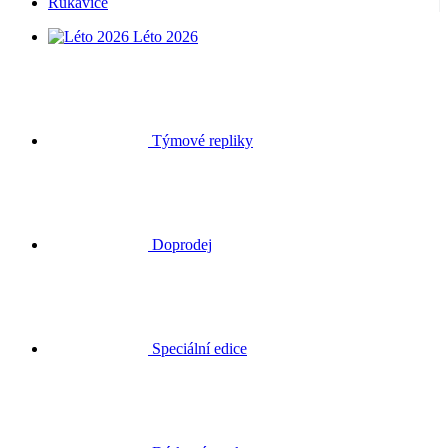
Rukavice
Léto 2026
Týmové repliky
Doprodej
Speciální edice
Dárkové poukazy
Přihlásit se
Hledat
Košík