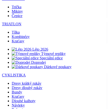
Trička
Mikiny
Čepice
TRIATLON
Tílka
Kombinézy
Kraťasy
Léto 2026
Týmové repliky
Speciální edice
Doprodej
Dárkové poukazy
CYKLISTIKA
Dresy krátký rukáv
Dresy dlouhý rukáv
Bundy
Kraťasy
Dlouhé kalhoty
Návleky