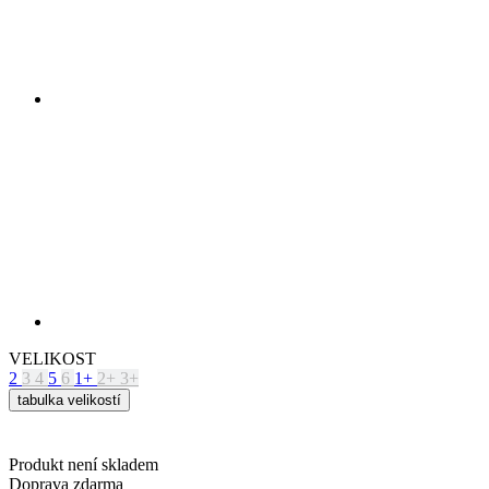
VELIKOST
2
3
4
5
6
1+
2+
3+
tabulka velikostí
Produkt není skladem
Doprava zdarma
Původní cena
239 €
Cena
215 €
HLÍDAT DOSTUPNOST
VLASTNOSTI PRODUKTU