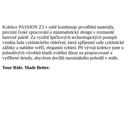
Kolekce PASSION Z3 v sobě kombinuje prvotřídní materiály,
precizní české zpracování a minimalistický design v rozmanité
barevné paletě. Za využití špičkových technologických postupů
vznikla řada cyklistického oblečení, která zpříjemní vaše cyklistické
zážitky a nabídne svěží, elegantní vzhled. Při vývoji kolekce jsme u
jednotlivých výrobků kladli zvláštní důraz na propracované a
vytříbené detaily, abychom docílili maximálního pohodlí v sedle.
Your Ride. Made Better.