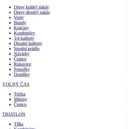
Dresy krátký rukáv
Dresy dlouhý rukáv
Vesty
Bundy
Kraťasy
Kombinézy
3/4 kalhoty
Dlouhé kalhoty
Spodní prádlo
Návleky
Čepice
Rukavice
Ponožky
Doplňky
VOLNÝ ČAS
Trička
Mikiny
Čepice
TRIATLON
Tílka