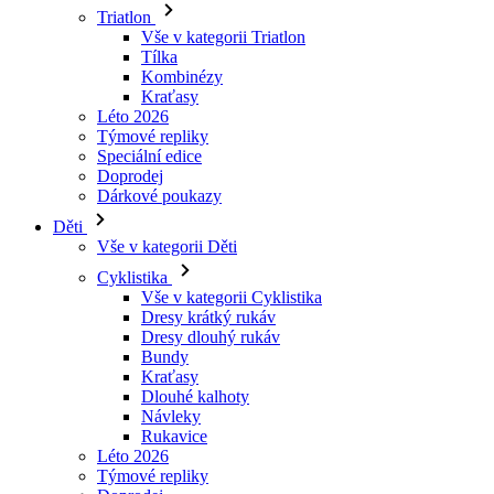
Kraťasy
Léto 2026
Týmové repliky
Speciální edice
Doprodej
Dárkové poukazy
Děti
Vše v kategorii Děti
Cyklistika
Vše v kategorii Cyklistika
Dresy krátký rukáv
Dresy dlouhý rukáv
Bundy
Kraťasy
Dlouhé kalhoty
Návleky
Rukavice
Léto 2026
Týmové repliky
Doprodej
Speciální edice
Dárkové poukazy
Vlastní design
Príbehy