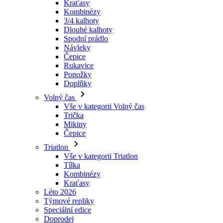
Návleky
Čepice
Rukavice
Ponožky
Doplňky
Volný čas
Vše v kategorii Volný čas
Trička
Mikiny
Čepice
Triatlon
Vše v kategorii Triatlon
Tílka
Kombinézy
Kraťasy
Léto 2026
Týmové repliky
Speciální edice
Doprodej
Dárkové poukazy
Ženy
Vše v kategorii Ženy
Cyklistika