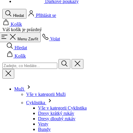
Váš košík je prázdný
Volat
Menu
Zavřít
Hledat
Košík
Muži
Vše v kategorii Muži
Cyklistika
Vše v kategorii Cyklistika
Dresy krátký rukáv
Dresy dlouhý rukáv
Vesty
Bundy
Kraťasy
Kombinézy
3/4 kalhoty
Dlouhé kalhoty
Spodní prádlo