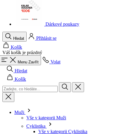
Dárkové poukazy
Přihlásit se
Hledat
Košík
Váš košík je prázdný
Volat
Menu
Zavřít
Hledat
Košík
Muži
Vše v kategorii Muži
Cyklistika
Vše v kategorii Cyklistika