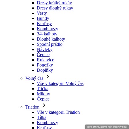
Dresy krátký rukáv
Dresy dlouhý rukáv
Vesty
Bundy
Kraťasy
Kombinézy
3/4 kalhoty
Dlouhé kalhoty
Spodní prádlo
Návleky
Čepice
Rukavice
Ponožky
Doplňky
Volný čas
Vše v kategorii Volný čas
Trička
Mikiny
Čepice
Triatlon
Vše v kategorii Triatlon
Tílka
Kombinézy
Kraťasy
Jsme offline, nechte nám prosím vzkaz!