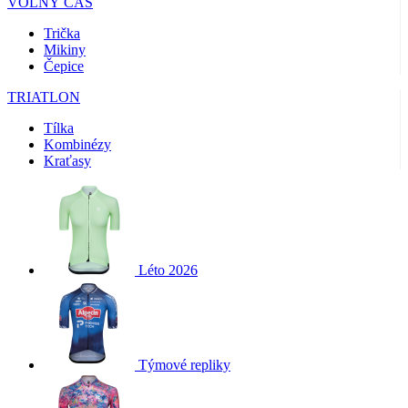
VOLNÝ ČAS
Trička
Mikiny
Čepice
TRIATLON
Tílka
Kombinézy
Kraťasy
Léto 2026
Týmové repliky