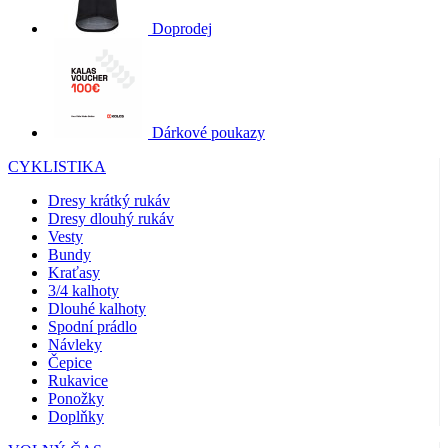
Doprodej
Dárkové poukazy
CYKLISTIKA
Dresy krátký rukáv
Dresy dlouhý rukáv
Vesty
Bundy
Kraťasy
3/4 kalhoty
Dlouhé kalhoty
Spodní prádlo
Návleky
Čepice
Rukavice
Ponožky
Doplňky