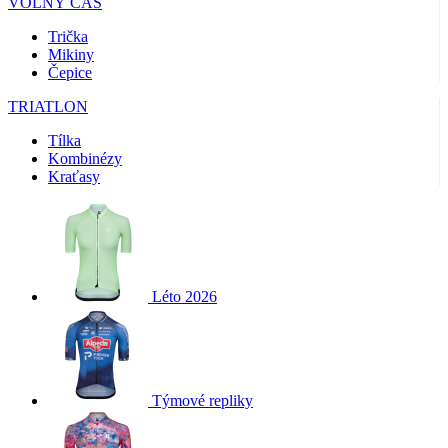
VOLNÝ ČAS
Trička
Mikiny
Čepice
TRIATLON
Tílka
Kombinézy
Kraťasy
Léto 2026
Týmové repliky