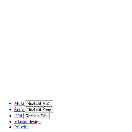
product[40001957]
www.kalaswear.sk
1 rok
používateľ
product[40000884]
www.kalaswear.sk
1 rok
product[40001992]
www.kalaswear.sk
1 rok
product[40001955]
www.kalaswear.sk
1 rok
product[40001956]
www.kalaswear.sk
1 rok
product[40001980]
www.kalaswear.sk
1 rok
product[40001959]
www.kalaswear.sk
1 rok
product[40001971]
www.kalaswear.sk
1 rok
product[40001887]
www.kalaswear.sk
1 rok
product[40001865]
www.kalaswear.sk
1 rok
product[40003304]
www.kalaswear.sk
1 rok
__Secure-YNID
.youtube.com
5
mesiacov
Muži
Rozbalit Muži
4 týždne
Ženy
Rozbalit Ženy
product[40001945]
www.kalaswear.sk
1 rok
Děti
Rozbalit Děti
Vlastní design
product[40001968]
www.kalaswear.sk
1 rok
Príbehy
product[40002009]
www.kalaswear.sk
1 rok