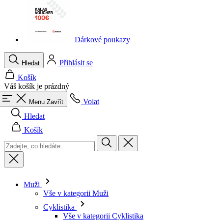
Dárkové poukazy
Přihlásit se
Hledat
Košík
Váš košík je prázdný
Volat
Menu
Zavřít
Hledat
Košík
Muži
Vše v kategorii Muži
Cyklistika
Vše v kategorii Cyklistika