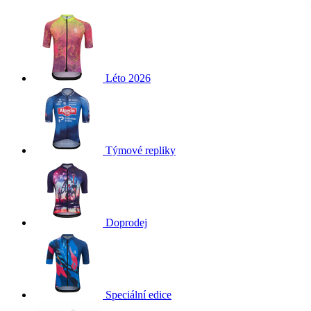
Léto 2026
Týmové repliky
Doprodej
Speciální edice