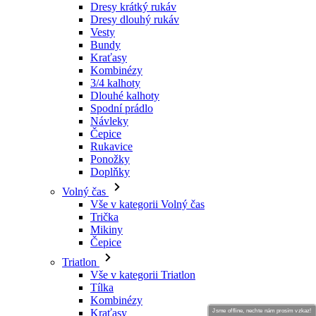
Dresy krátký rukáv
Dresy dlouhý rukáv
Vesty
Bundy
Kraťasy
Kombinézy
3/4 kalhoty
Dlouhé kalhoty
Spodní prádlo
Návleky
Čepice
Rukavice
Ponožky
Doplňky
Volný čas
Vše v kategorii Volný čas
Trička
Mikiny
Čepice
Triatlon
Vše v kategorii Triatlon
Tílka
Kombinézy
Kraťasy
Jsme offline, nechte nám prosím vzkaz!