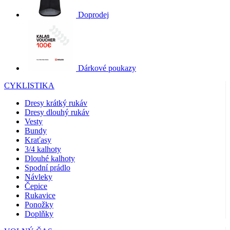
Doprodej
Dárkové poukazy
CYKLISTIKA
Dresy krátký rukáv
Dresy dlouhý rukáv
Vesty
Bundy
Kraťasy
3/4 kalhoty
Dlouhé kalhoty
Spodní prádlo
Návleky
Čepice
Rukavice
Ponožky
Doplňky