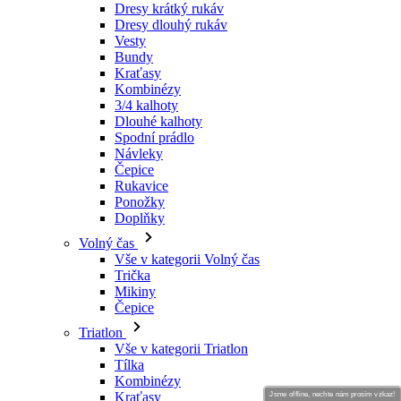
Dresy krátký rukáv
Dresy dlouhý rukáv
Vesty
Bundy
Kraťasy
Kombinézy
3/4 kalhoty
Dlouhé kalhoty
Spodní prádlo
Návleky
Čepice
Rukavice
Ponožky
Doplňky
Volný čas
Vše v kategorii Volný čas
Trička
Mikiny
Čepice
Triatlon
Vše v kategorii Triatlon
Tílka
Kombinézy
Kraťasy
Jsme offline, nechte nám prosím vzkaz!