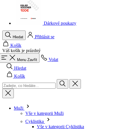
Dárkové poukazy
Přihlásit se
Hledat
Košík
Váš košík je prázdný
Volat
Menu
Zavřít
Hledat
Košík
Muži
Vše v kategorii Muži
Cyklistika
Vše v kategorii Cyklistika