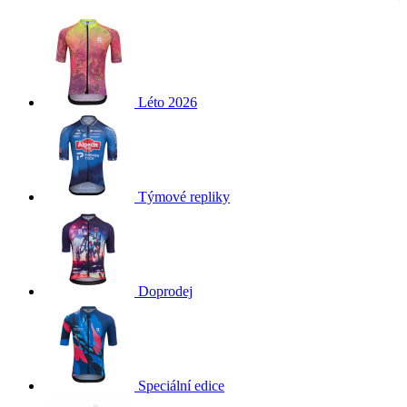
Léto 2026
Týmové repliky
Doprodej
Speciální edice