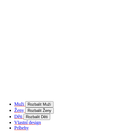
product[40001957]
www.kalaswear.sk
1 rok
používateľ
product[40000884]
www.kalaswear.sk
1 rok
product[40001992]
www.kalaswear.sk
1 rok
product[40001955]
www.kalaswear.sk
1 rok
product[40001956]
www.kalaswear.sk
1 rok
product[40001980]
www.kalaswear.sk
1 rok
product[40001959]
www.kalaswear.sk
1 rok
product[40001971]
www.kalaswear.sk
1 rok
product[40001887]
www.kalaswear.sk
1 rok
product[40001865]
www.kalaswear.sk
1 rok
product[40003304]
www.kalaswear.sk
1 rok
__Secure-YNID
.youtube.com
5
mesiacov
Muži
Rozbalit Muži
4 týždne
Ženy
Rozbalit Ženy
product[40001945]
www.kalaswear.sk
1 rok
Děti
Rozbalit Děti
Vlastní design
product[40001968]
www.kalaswear.sk
1 rok
Príbehy
product[40002009]
www.kalaswear.sk
1 rok