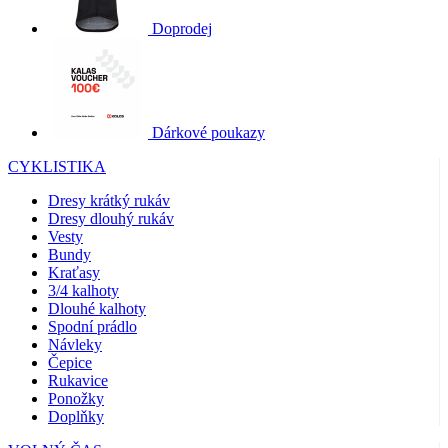
Doprodej
Dárkové poukazy
CYKLISTIKA
Dresy krátký rukáv
Dresy dlouhý rukáv
Vesty
Bundy
Kraťasy
3/4 kalhoty
Dlouhé kalhoty
Spodní prádlo
Návleky
Čepice
Rukavice
Ponožky
Doplňky