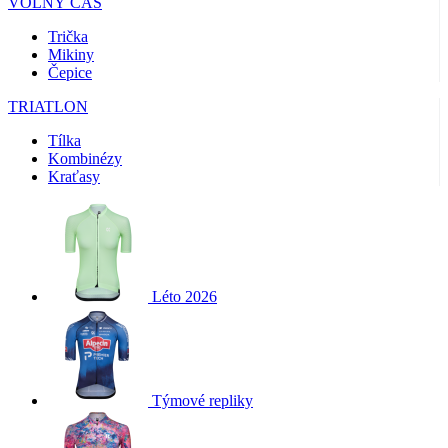
VOLNÝ ČAS
Trička
Mikiny
Čepice
TRIATLON
Tílka
Kombinézy
Kraťasy
Léto 2026
Týmové repliky