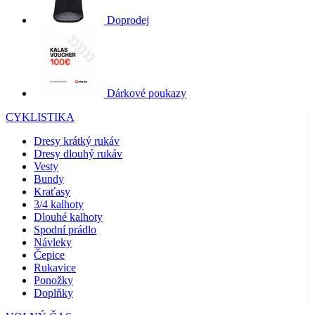
Doprodej
Dárkové poukazy
CYKLISTIKA
Dresy krátký rukáv
Dresy dlouhý rukáv
Vesty
Bundy
Kraťasy
3/4 kalhoty
Dlouhé kalhoty
Spodní prádlo
Návleky
Čepice
Rukavice
Ponožky
Doplňky