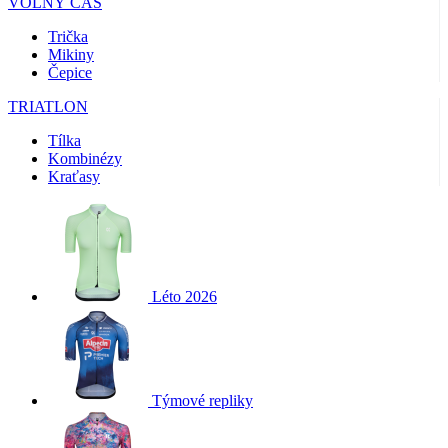
VOLNÝ ČAS
Trička
Mikiny
Čepice
TRIATLON
Tílka
Kombinézy
Kraťasy
Léto 2026
Týmové repliky