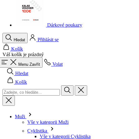
Dárkové poukazy
Přihlásit se
Hledat
Košík
Váš košík je prázdný
Volat
Menu
Zavřít
Hledat
Košík
Muži
Vše v kategorii Muži
Cyklistika
Vše v kategorii Cyklistika