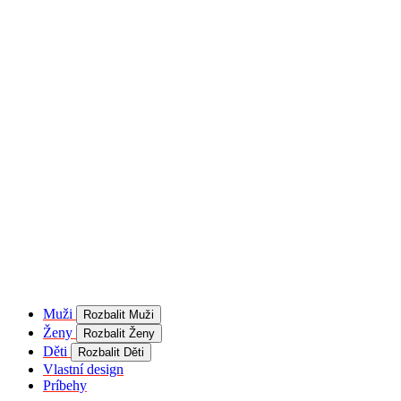
product[40001957]
www.kalaswear.sk
1 rok
používateľ
product[40000884]
www.kalaswear.sk
1 rok
product[40001992]
www.kalaswear.sk
1 rok
product[40001955]
www.kalaswear.sk
1 rok
product[40001956]
www.kalaswear.sk
1 rok
product[40001980]
www.kalaswear.sk
1 rok
product[40001959]
www.kalaswear.sk
1 rok
product[40001971]
www.kalaswear.sk
1 rok
product[40001887]
www.kalaswear.sk
1 rok
product[40001865]
www.kalaswear.sk
1 rok
product[40003304]
www.kalaswear.sk
1 rok
__Secure-YNID
.youtube.com
5
mesiacov
Muži
Rozbalit Muži
4 týždne
Ženy
Rozbalit Ženy
product[40001945]
www.kalaswear.sk
1 rok
Děti
Rozbalit Děti
Vlastní design
product[40001968]
www.kalaswear.sk
1 rok
Príbehy
product[40002009]
www.kalaswear.sk
1 rok