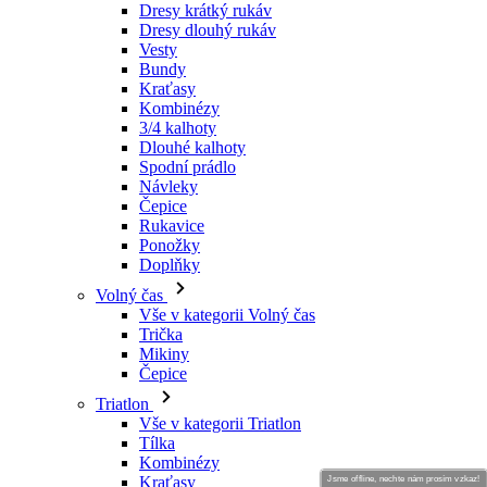
Dresy krátký rukáv
Dresy dlouhý rukáv
Vesty
Bundy
Kraťasy
Kombinézy
3/4 kalhoty
Dlouhé kalhoty
Spodní prádlo
Návleky
Čepice
Rukavice
Ponožky
Doplňky
Volný čas
Vše v kategorii Volný čas
Trička
Mikiny
Čepice
Triatlon
Vše v kategorii Triatlon
Tílka
Kombinézy
Kraťasy
Jsme offline, nechte nám prosím vzkaz!