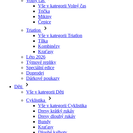
Triatlon
Vše v kategorii Triatlon
Tílka
Kombinézy
Kraťasy
Léto 2026
Týmové repliky
Speciální edice
Doprodej
Dárkové poukazy
Děti
Vše v kategorii Děti
Cyklistika
Vše v kategorii Cyklistika
Dresy krátký rukáv
Dresy dlouhý rukáv
Bundy
Kraťasy
Dlouhé kalhoty
Návleky
Rukavice
Léto 2026
Týmové repliky