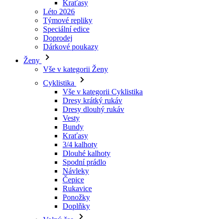
Dárkové poukazy
Ženy
Vše v kategorii Ženy
Cyklistika
Vše v kategorii Cyklistika
Dresy krátký rukáv
Dresy dlouhý rukáv
Vesty
Bundy
Kraťasy
3/4 kalhoty
Dlouhé kalhoty
Spodní prádlo
Návleky
Čepice
Rukavice
Ponožky
Doplňky
Volný čas
Vše v kategorii Volný čas
Trička
Mikiny
Čepice