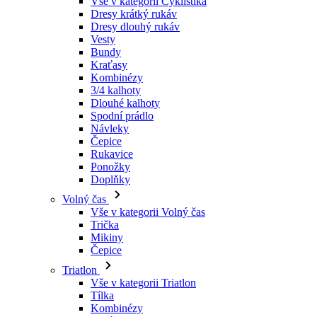
Kraťasy
Kombinézy
3/4 kalhoty
Dlouhé kalhoty
Spodní prádlo
Návleky
Čepice
Rukavice
Ponožky
Doplňky
Volný čas
Vše v kategorii Volný čas
Trička
Mikiny
Čepice
Triatlon
Vše v kategorii Triatlon
Tílka
Kombinézy
Kraťasy
Léto 2026
Týmové repliky
Speciální edice
Doprodej