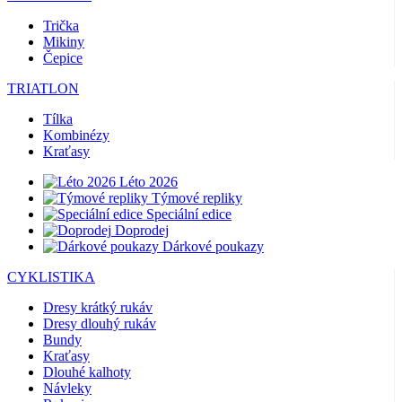
Trička
Mikiny
Čepice
TRIATLON
Tílka
Kombinézy
Kraťasy
Léto 2026
Týmové repliky
Speciální edice
Doprodej
Dárkové poukazy
CYKLISTIKA
Dresy krátký rukáv
Dresy dlouhý rukáv
Bundy
Kraťasy
Dlouhé kalhoty
Návleky