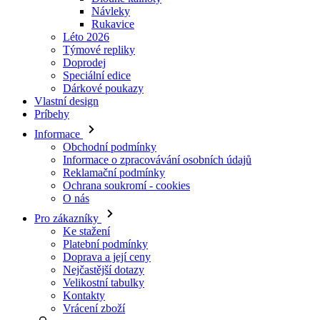
Doprodej
Speciální edice
Dárkové poukazy
Vlastní design
Príbehy
Informace
Obchodní podmínky
Informace o zpracovávání osobních údajů
Reklamační podmínky
Ochrana soukromí - cookies
O nás
Pro zákazníky
Ke stažení
Platební podmínky
Doprava a její ceny
Nejčastější dotazy
Velikostní tabulky
Kontakty
Vrácení zboží
Přihlásit se