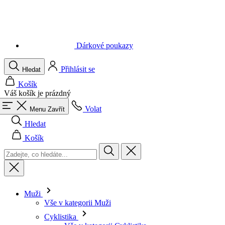
Dárkové poukazy
Přihlásit se
Hledat
Košík
Váš košík je prázdný
Volat
Menu
Zavřít
Hledat
Košík
Muži
Vše v kategorii Muži
Cyklistika
Vše v kategorii Cyklistika
Dresy krátký rukáv
Dresy dlouhý rukáv
Vesty
Bundy