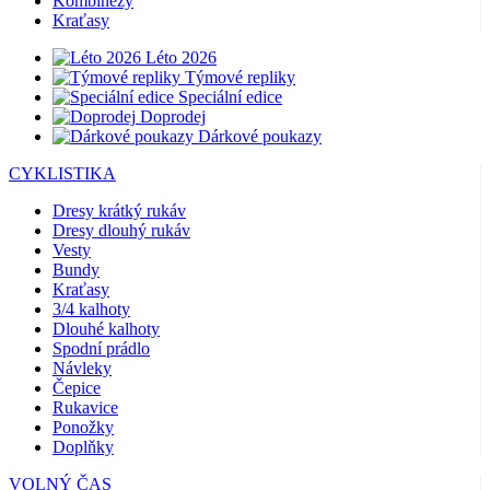
Kombinézy
Kraťasy
Léto 2026
Týmové repliky
Speciální edice
Doprodej
Dárkové poukazy
CYKLISTIKA
Dresy krátký rukáv
Dresy dlouhý rukáv
Vesty
Bundy
Kraťasy
3/4 kalhoty
Dlouhé kalhoty
Spodní prádlo
Návleky
Čepice
Rukavice
Ponožky
Doplňky
VOLNÝ ČAS