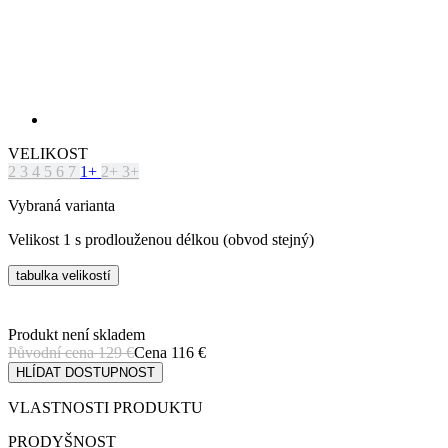
VELIKOST
2
3
4
5
6
7
1+
2+
3+
Vybraná varianta
Velikost 1 s prodlouženou délkou (obvod stejný)
tabulka velikostí
Produkt není skladem
Původní cena
129 €
Cena
116 €
HLÍDAT DOSTUPNOST
VLASTNOSTI PRODUKTU
PRODYŠNOST