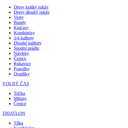
Dresy krátký rukáv
Dresy dlouhý rukáv
Vesty
Bundy
Kraťasy
Kombinézy
3/4 kalhoty
Dlouhé kalhoty
Spodní prádlo
Návleky
Čepice
Rukavice
Ponožky
Doplňky
VOLNÝ ČAS
Trička
Mikiny
Čepice
TRIATLON
Tílka