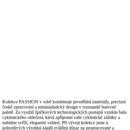
Kolekce PASSION v sobě kombinuje prvotřídní materiály, precizní
české zpracování a minimalistický design v rozmanité barevné
paletě. Za využití špičkových technologických postupů vznikla řada
cyklistického oblečení, která zpříjemní vaše cyklistické zážitky a
nabídne svěží, elegantní vzhled. Při vývoji kolekce jsme u
jednotlivých výrobků kladli zvláštní důraz na propracované a
vytříbené detaily, abychom docílili maximálního pohodlí v sedle.
Your Ride. Made Better.