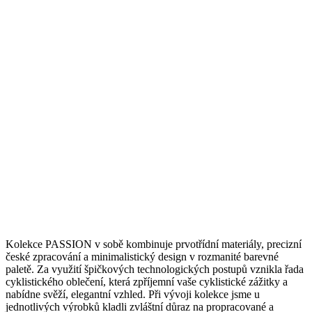
Kolekce PASSION v sobě kombinuje prvotřídní materiály, precizní
české zpracování a minimalistický design v rozmanité barevné
paletě. Za využití špičkových technologických postupů vznikla řada
cyklistického oblečení, která zpříjemní vaše cyklistické zážitky a
nabídne svěží, elegantní vzhled. Při vývoji kolekce jsme u
jednotlivých výrobků kladli zvláštní důraz na propracované a
vytříbené detaily, abychom docílili maximálního pohodlí v sedle.
Your Ride. Made Better.