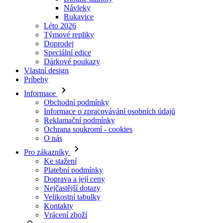
Doprodej
Speciální edice
Dárkové poukazy
Vlastní design
Príbehy
Informace
Obchodní podmínky
Informace o zpracovávání osobních údajů
Reklamační podmínky
Ochrana soukromí - cookies
O nás
Pro zákazníky
Ke stažení
Platební podmínky
Doprava a její ceny
Nejčastější dotazy
Velikostní tabulky
Kontakty
Vrácení zboží
Přihlásit se