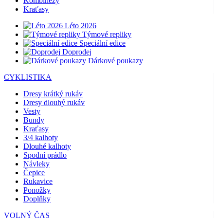
Kombinézy
Kraťasy
Léto 2026
Týmové repliky
Speciální edice
Doprodej
Dárkové poukazy
CYKLISTIKA
Dresy krátký rukáv
Dresy dlouhý rukáv
Vesty
Bundy
Kraťasy
3/4 kalhoty
Dlouhé kalhoty
Spodní prádlo
Návleky
Čepice
Rukavice
Ponožky
Doplňky
VOLNÝ ČAS