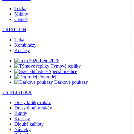
Trička
Mikiny
Čepice
TRIATLON
Tílka
Kombinézy
Kraťasy
Léto 2026
Týmové repliky
Speciální edice
Doprodej
Dárkové poukazy
CYKLISTIKA
Dresy krátký rukáv
Dresy dlouhý rukáv
Bundy
Kraťasy
Dlouhé kalhoty
Návleky