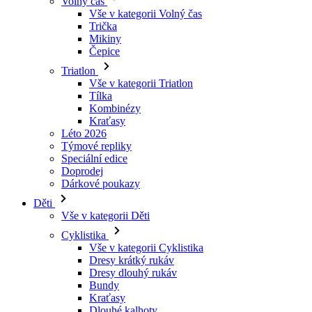
Triatlon
Vše v kategorii Triatlon
Tílka
Kombinézy
Kraťasy
Léto 2026
Týmové repliky
Speciální edice
Doprodej
Dárkové poukazy
Děti
Vše v kategorii Děti
Cyklistika
Vše v kategorii Cyklistika
Dresy krátký rukáv
Dresy dlouhý rukáv
Bundy
Kraťasy
Dlouhé kalhoty
Návleky
Rukavice
Léto 2026
Týmové repliky