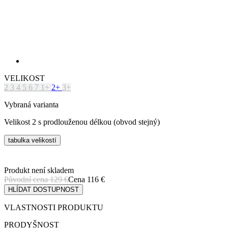
VELIKOST
2
3
4
5
6
7
1+
2+
3+
Vybraná varianta
Velikost 2 s prodlouženou délkou (obvod stejný)
tabulka velikostí
Produkt není skladem
Původní cena
129 €
Cena
116 €
HLÍDAT DOSTUPNOST
VLASTNOSTI PRODUKTU
PRODYŠNOST