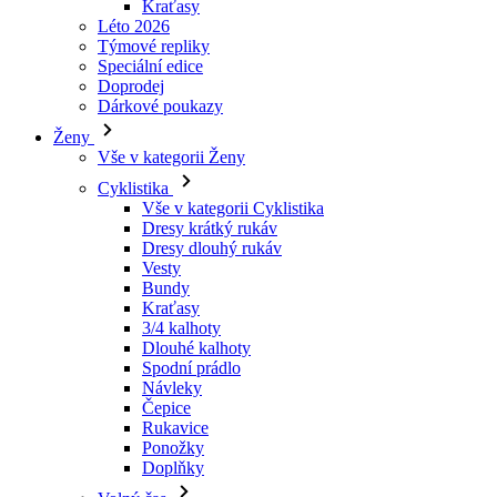
Dárkové poukazy
Ženy
Vše v kategorii Ženy
Cyklistika
Vše v kategorii Cyklistika
Dresy krátký rukáv
Dresy dlouhý rukáv
Vesty
Bundy
Kraťasy
3/4 kalhoty
Dlouhé kalhoty
Spodní prádlo
Návleky
Čepice
Rukavice
Ponožky
Doplňky
Volný čas
Vše v kategorii Volný čas
Trička
Mikiny
Čepice