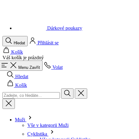
Dárkové poukazy
Přihlásit se
Hledat
Košík
Váš košík je prázdný
Volat
Menu
Zavřít
Hledat
Košík
Muži
Vše v kategorii Muži
Cyklistika
Vše v kategorii Cyklistika
Dresy krátký rukáv
Dresy dlouhý rukáv
Vesty
Bundy