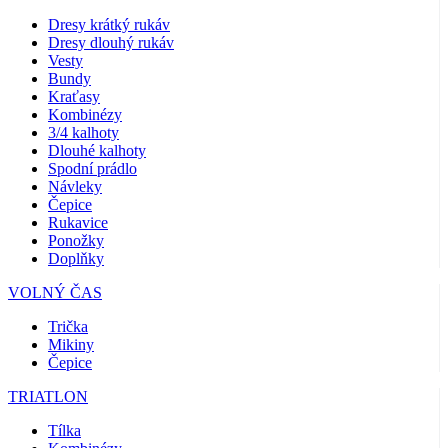
Dresy krátký rukáv
Dresy dlouhý rukáv
Vesty
Bundy
Kraťasy
Kombinézy
3/4 kalhoty
Dlouhé kalhoty
Spodní prádlo
Návleky
Čepice
Rukavice
Ponožky
Doplňky
VOLNÝ ČAS
Trička
Mikiny
Čepice
TRIATLON
Tílka