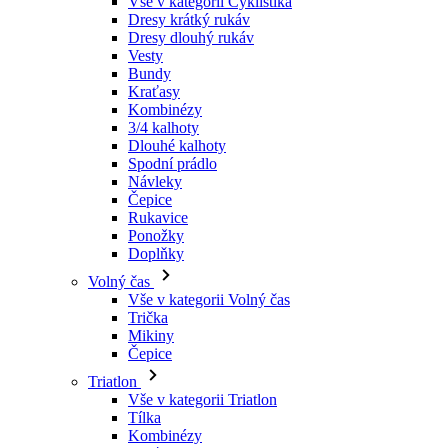
Kraťasy
Kombinézy
3/4 kalhoty
Dlouhé kalhoty
Spodní prádlo
Návleky
Čepice
Rukavice
Ponožky
Doplňky
Volný čas
Vše v kategorii Volný čas
Trička
Mikiny
Čepice
Triatlon
Vše v kategorii Triatlon
Tílka
Kombinézy
Kraťasy
Léto 2026
Týmové repliky
Speciální edice
Doprodej