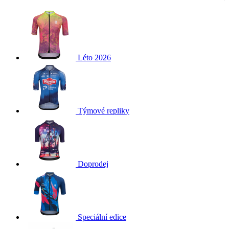
Léto 2026
Týmové repliky
Doprodej
Speciální edice