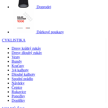
Doprodej
Dárkové poukazy
CYKLISTIKA
Dresy krátký rukáv
Dresy dlouhý rukáv
Vesty
Bundy
Kraťasy
3/4 kalhoty
Dlouhé kalhoty
Spodní prádlo
Návleky
Čepice
Rukavice
Ponožky
Doplňky