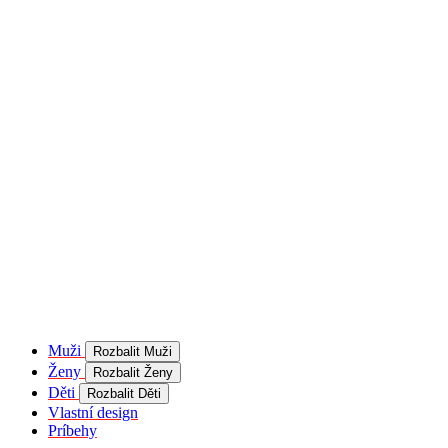
product[40001957]
www.kalaswear.sk
1 rok
používateľ
product[40000884]
www.kalaswear.sk
1 rok
product[40001992]
www.kalaswear.sk
1 rok
product[40001955]
www.kalaswear.sk
1 rok
product[40001956]
www.kalaswear.sk
1 rok
product[40001980]
www.kalaswear.sk
1 rok
product[40001959]
www.kalaswear.sk
1 rok
product[40001971]
www.kalaswear.sk
1 rok
product[40001887]
www.kalaswear.sk
1 rok
product[40001865]
www.kalaswear.sk
1 rok
product[40003304]
www.kalaswear.sk
1 rok
__Secure-YNID
.youtube.com
5
mesiacov
Muži
Rozbalit Muži
4 týždne
Ženy
Rozbalit Ženy
product[40001945]
www.kalaswear.sk
1 rok
Děti
Rozbalit Děti
Vlastní design
product[40001968]
www.kalaswear.sk
1 rok
Príbehy
product[40002009]
www.kalaswear.sk
1 rok