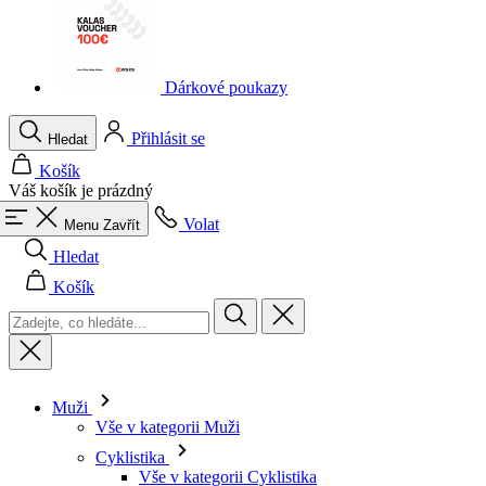
Dárkové poukazy
Přihlásit se
Hledat
Košík
Váš košík je prázdný
Volat
Menu
Zavřít
Hledat
Košík
Muži
Vše v kategorii Muži
Cyklistika
Vše v kategorii Cyklistika