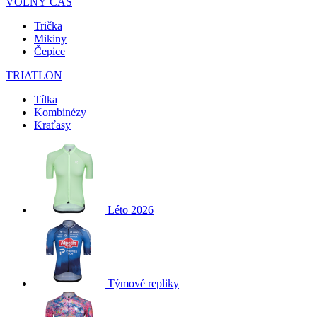
VOLNÝ ČAS
Trička
Mikiny
Čepice
TRIATLON
Tílka
Kombinézy
Kraťasy
Léto 2026
Týmové repliky