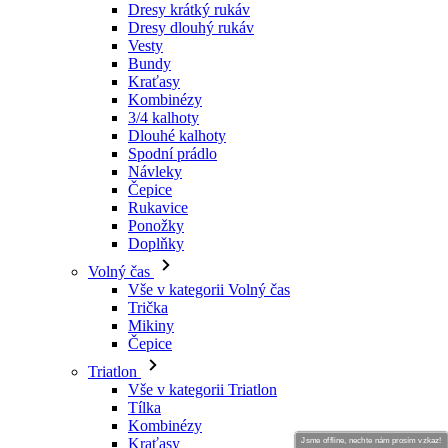
Dresy krátký rukáv
Dresy dlouhý rukáv
Vesty
Bundy
Kraťasy
Kombinézy
3/4 kalhoty
Dlouhé kalhoty
Spodní prádlo
Návleky
Čepice
Rukavice
Ponožky
Doplňky
Volný čas
Vše v kategorii Volný čas
Trička
Mikiny
Čepice
Triatlon
Vše v kategorii Triatlon
Tílka
Kombinézy
Kraťasy
Jsme offline, nechte nám prosím vzkaz!