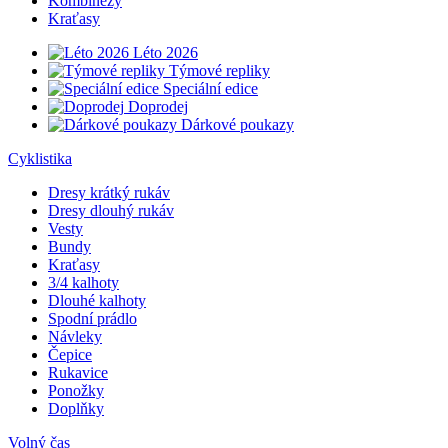
Kombinézy
Kraťasy
Léto 2026
Týmové repliky
Speciální edice
Doprodej
Dárkové poukazy
Cyklistika
Dresy krátký rukáv
Dresy dlouhý rukáv
Vesty
Bundy
Kraťasy
3/4 kalhoty
Dlouhé kalhoty
Spodní prádlo
Návleky
Čepice
Rukavice
Ponožky
Doplňky
Volný čas