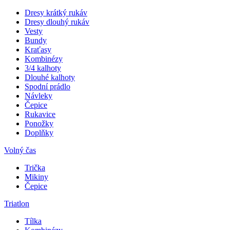
Dresy krátký rukáv
Dresy dlouhý rukáv
Vesty
Bundy
Kraťasy
Kombinézy
3/4 kalhoty
Dlouhé kalhoty
Spodní prádlo
Návleky
Čepice
Rukavice
Ponožky
Doplňky
Volný čas
Trička
Mikiny
Čepice
Triatlon
Tílka