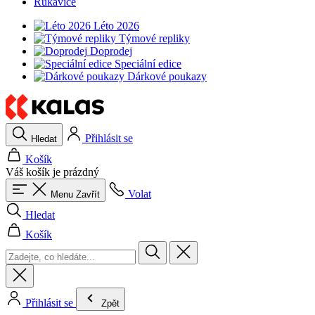
Rukavice
Léto 2026
Týmové repliky
Doprodej
Speciální edice
Dárkové poukazy
Přihlásit se
Hledat
Košík
Váš košík je prázdný
Volat
Menu
Zavřít
Hledat
Košík
Přihlásit se
Zpět