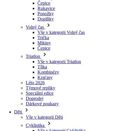
Čepice
Rukavice
Ponožky
Doplňky
Volný čas
Vše v kategorii Volný čas
Trička
Mikiny
Čepice
Triatlon
Vše v kategorii Triatlon
Tílka
Kombinézy
Kraťasy
Léto 2026
Týmové repliky
Speciální edice
Doprodej
Dárkové poukazy
Děti
Vše v kategorii Děti
Cyklistika
Vše v kategorii Cyklistika