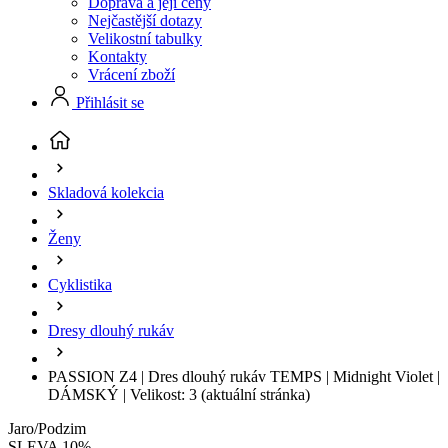
Doprava a její ceny
Nejčastější dotazy
Velikostní tabulky
Kontakty
Vrácení zboží
Přihlásit se
Skladová kolekcia
Ženy
Cyklistika
Dresy dlouhý rukáv
PASSION Z4 | Dres dlouhý rukáv TEMPS | Midnight Violet |
DÁMSKÝ | Velikost: 3
(aktuální stránka)
Jaro/Podzim
SLEVA 10%