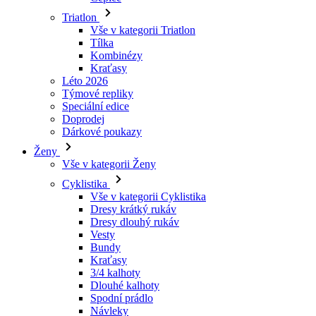
Triatlon
Vše v kategorii Triatlon
Tílka
Kombinézy
Kraťasy
Léto 2026
Týmové repliky
Speciální edice
Doprodej
Dárkové poukazy
Ženy
Vše v kategorii Ženy
Cyklistika
Vše v kategorii Cyklistika
Dresy krátký rukáv
Dresy dlouhý rukáv
Vesty
Bundy
Kraťasy
3/4 kalhoty
Dlouhé kalhoty
Spodní prádlo
Návleky