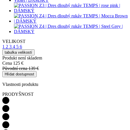
VELIKOST
1
2
3
4
5
6
tabulka velikostí
Produkt není skladem
Cena
125 €
Původní cena
139 €
Hlídat dostupnost
Vlastnosti produktu
PRODYŠNOST