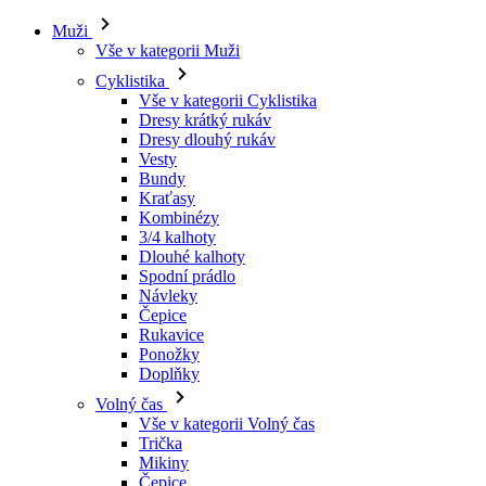
Muži
Vše v kategorii Muži
Cyklistika
Vše v kategorii Cyklistika
Dresy krátký rukáv
Dresy dlouhý rukáv
Vesty
Bundy
Kraťasy
Kombinézy
3/4 kalhoty
Dlouhé kalhoty
Spodní prádlo
Návleky
Čepice
Rukavice
Ponožky
Doplňky
Volný čas
Vše v kategorii Volný čas
Trička
Mikiny
Čepice