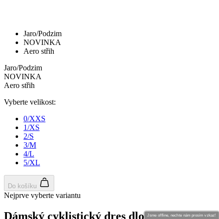
Jsme offline, nechte nám prosím vzkaz!