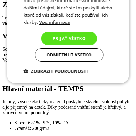
môžu príslušné informácie skombinovať s
Zadní kapsy
ďalšími údajmi, ktoré ste im poskytli alebo
ktoré od vás získali, keď ste používali ich
Trojdílná kapsa na zadním dílu dresu s reflexními detaily pro lepší
služby.
Viac informácií
viditelnost.
Voděodolná kapsička
PRIJAŤ VŠETKO
Součástí dresu je lehký voděodolný sáček na telefon, klíče nebo
ODMIETNUŤ VŠETKO
peníze, který se uvnitř kapsy dá připnout ke karabině a tím ochrání
Vaše cennosti před ztrátou nebo navlhnutím.
ZOBRAZIŤ PODROBNOSTI
Potrebné cookies
Analytické
Hlavní materiál - TEMPS
cookies
Jemný, vysoce elastický materiál poskytuje skvělou volnost pohybu
a je příjemný na dotek. Díky počesané vnitřní straně je hřejivý, a
zároveň velmi pohodlný.
Marketingové
Funkcie
cookies
Složení: 81% PES, 19% EA
Gramáž: 200g/m2