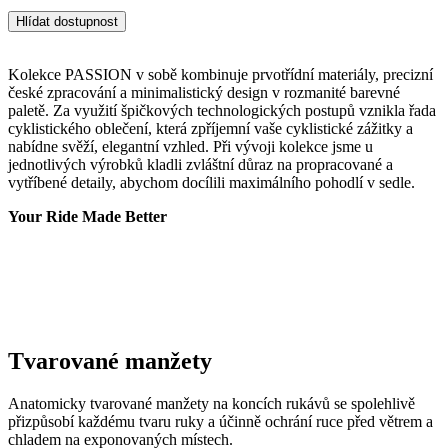
Hlídat dostupnost
Kolekce PASSION v sobě kombinuje prvotřídní materiály, precizní
české zpracování a minimalistický design v rozmanité barevné
paletě. Za využití špičkových technologických postupů vznikla řada
cyklistického oblečení, která zpříjemní vaše cyklistické zážitky a
nabídne svěží, elegantní vzhled. Při vývoji kolekce jsme u
jednotlivých výrobků kladli zvláštní důraz na propracované a
vytříbené detaily, abychom docílili maximálního pohodlí v sedle.
Your Ride Made Better
Tvarované manžety
Anatomicky tvarované manžety na koncích rukávů se spolehlivě
přizpůsobí každému tvaru ruky a účinně ochrání ruce před větrem a
chladem na exponovaných místech.