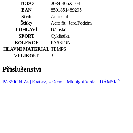
TODO
2034-366X--03
Nezaradené cookies
EAN
8591851489295
Střih
Aero střih
Štítky
Aero fit | Jaro/Podzim
POHLAVÍ
Dámské
SPORT
Cyklistika
KOLEKCE
PASSION
Potrebné cookies
Analytické cookies
HLAVNÍ MATERIÁL
TEMPS
Marketingové cookies
Funkcie
VELIKOST
3
Nezaradené cookies
Příslušenství
Nevyhnutne potrebné súbory cookie umožňujú
základné funkcie webovej lokality, ako prihlásenie
PASSION Z4 | Kraťasy se šlemi | Midnight Violet | DÁMSKÉ
používateľa a správa účtu. Webová lokalita sa nedá
správne používať bez nevyhnutne potrebných
súborov cookie.
Poskytovateľ
/
Uplynutie
Meno
Doména
platnosti
PHPSESSID
Cookies
PHP.net
relácie
www.kalaswear.sk
a
j