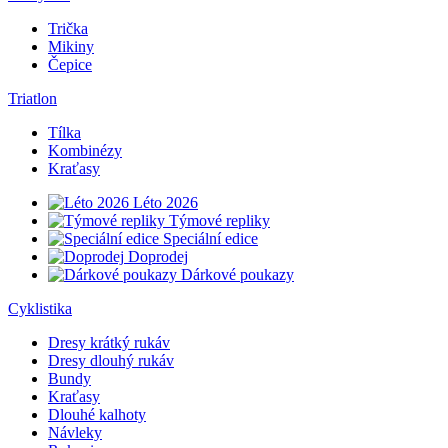
Trička
Mikiny
Čepice
Triatlon
Tílka
Kombinézy
Kraťasy
Léto 2026
Týmové repliky
Speciální edice
Doprodej
Dárkové poukazy
Cyklistika
Dresy krátký rukáv
Dresy dlouhý rukáv
Bundy
Kraťasy
Dlouhé kalhoty
Návleky