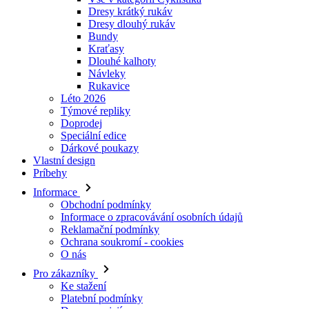
Dresy krátký rukáv
Dresy dlouhý rukáv
Bundy
Kraťasy
Dlouhé kalhoty
Návleky
Rukavice
Léto 2026
Týmové repliky
Doprodej
Speciální edice
Dárkové poukazy
Vlastní design
Príbehy
Informace
Obchodní podmínky
Informace o zpracovávání osobních údajů
Reklamační podmínky
Ochrana soukromí - cookies
O nás
Pro zákazníky
Ke stažení
Platební podmínky