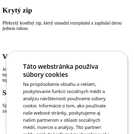
Krytý zip
Překrytý kostěný zip, který usnadní rozepínání a zapínání dresu
jednou rukou.
Vnitřní strana materiálu
Táto webstránka používa
Jemně počesaná vnitřní vrstva je příjemná na dotek a poskytne
súbory cookies
tepelný komfort. Prodyšnost látky udržuje regulovanou tělesnou
teplotu.
Na prispôsobenie obsahu a reklám,
poskytovanie funkcií sociálnych médií a
Silikonová guma
analýzu návštevnosti používame súbory
cookie. Informácie o tom, ako používate
Spodní okraj dresu zakončený gumou se silikonovým proužkem
zabraňující posunu.
naše webové stránky, poskytujeme aj
našim partnerom v oblasti sociálnych
médií, inzercie a analýzy. Títo partneri