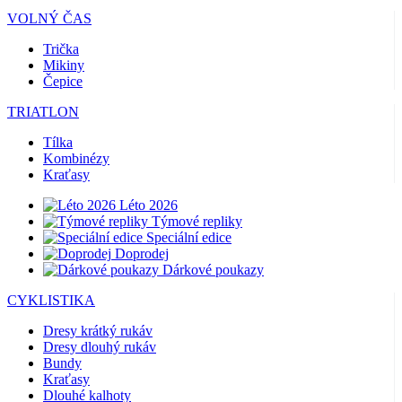
VOLNÝ ČAS
Trička
Mikiny
Čepice
TRIATLON
Tílka
Kombinézy
Kraťasy
Léto 2026
Týmové repliky
Speciální edice
Doprodej
Dárkové poukazy
CYKLISTIKA
Dresy krátký rukáv
Dresy dlouhý rukáv
Bundy
Kraťasy
Dlouhé kalhoty