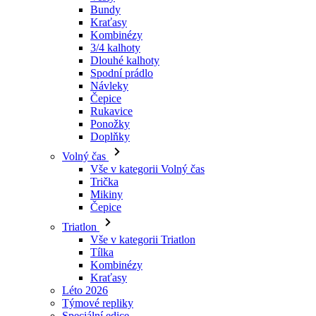
Spodní prádlo
Návleky
Čepice
Rukavice
Ponožky
Doplňky
Volný čas
Vše v kategorii Volný čas
Trička
Mikiny
Čepice
Triatlon
Vše v kategorii Triatlon
Tílka
Kombinézy
Kraťasy
Léto 2026
Týmové repliky
Speciální edice
Doprodej
Dárkové poukazy
Ženy
Vše v kategorii Ženy