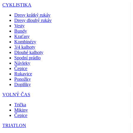
CYKLISTIKA
Dresy krátký rukáv
Dresy dlouhý rukáv
Vesty
Bundy
Kraťasy
Kombinézy
3/4 kalhoty
Dlouhé kalhoty
Spodní prádlo
Návleky
Čepice
Rukavice
Ponožky
Doplňky
VOLNÝ ČAS
Trička
Mikiny
Čepice
TRIATLON