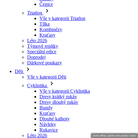
Kombinézy
Kraťasy
Léto 2026
Týmové repliky
Speciální edice
Doprodej
Dárkové poukazy
Děti
Vše v kategorii Děti
Cyklistika
Vše v kategorii Cyklistika
Dresy krátký rukáv
Dresy dlouhý rukáv
Bundy
Kraťasy
Dlouhé kalhoty
Návleky
Rukavice
Léto 2026
Týmové repliky
Doprodej
Speciální edice
Dárkové poukazy
Vlastní design
Jsme offline, nechte nám prosím vzkaz!