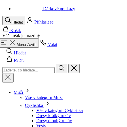
Košík
Váš košík je prázdný
Volat
Menu
Zavřít
Hledat
Košík
Muži
Vše v kategorii Muži
Cyklistika
Vše v kategorii Cyklistika
Dresy krátký rukáv
Dresy dlouhý rukáv
Vesty
Bundy
Kraťasy
Kombinézy
3/4 kalhoty
Dlouhé kalhoty