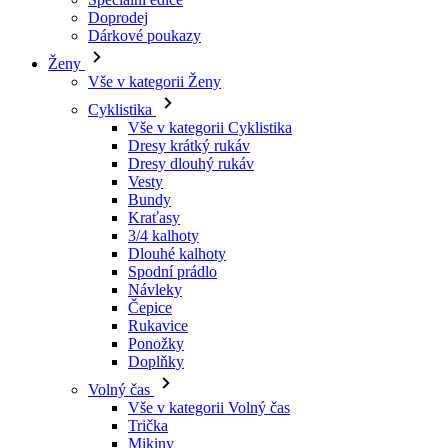
Cyklistika
Vše v kategorii Cyklistika
Dresy krátký rukáv
Dresy dlouhý rukáv
Vesty
Bundy
Kraťasy
3/4 kalhoty
Dlouhé kalhoty
Spodní prádlo
Návleky
Čepice
Rukavice
Ponožky
Doplňky
Volný čas
Vše v kategorii Volný čas
Trička
Mikiny
Čepice
Triatlon
Vše v kategorii Triatlon
Tílka