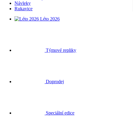
Návleky
Rukavice
Léto 2026
Týmové repliky
Doprodej
Speciální edice
Dárkové poukazy
Přihlásit se
Hledat