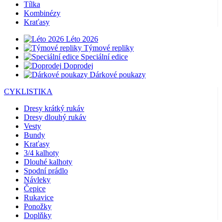
Tílka
Kombinézy
Kraťasy
Léto 2026
Týmové repliky
Speciální edice
Doprodej
Dárkové poukazy
CYKLISTIKA
Dresy krátký rukáv
Dresy dlouhý rukáv
Vesty
Bundy
Kraťasy
3/4 kalhoty
Dlouhé kalhoty
Spodní prádlo
Návleky
Čepice
Rukavice
Ponožky
Doplňky