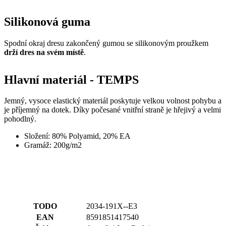
drží dres na svém místě
.
Hlavní materiál - TEMPS
Jemný, vysoce elastický materiál poskytuje velkou volnost pohybu a
je příjemný na dotek. Díky počesané vnitřní straně je hřejivý a velmi
pohodlný.
Složení: 80% Polyamid, 20% EA
Gramáž: 200g/m2
TODO
2034-191X--E3
EAN
8591851417540
Štítky
Aero fit | Jaro/Podzim
POHLAVÍ
Pánské
SPORT
Cyklistika
KOLEKCE
PASSION