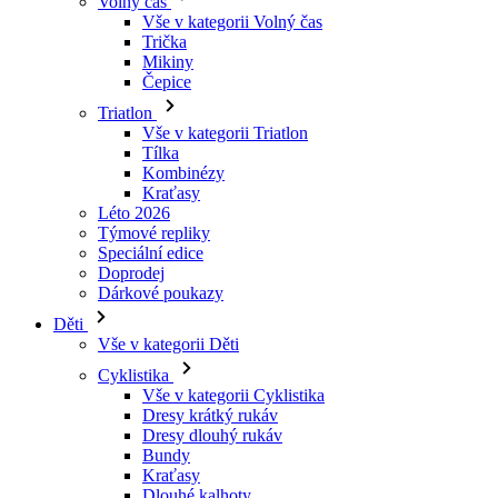
Triatlon
Vše v kategorii Triatlon
Tílka
Kombinézy
Kraťasy
Léto 2026
Týmové repliky
Speciální edice
Doprodej
Dárkové poukazy
Děti
Vše v kategorii Děti
Cyklistika
Vše v kategorii Cyklistika
Dresy krátký rukáv
Dresy dlouhý rukáv
Bundy
Kraťasy
Dlouhé kalhoty
Návleky
Rukavice
Léto 2026
Týmové repliky