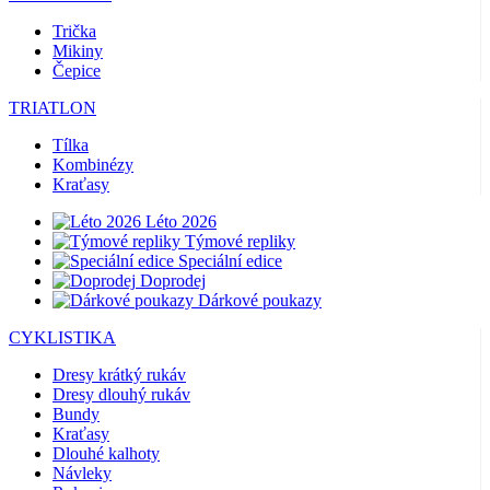
Trička
Mikiny
Čepice
TRIATLON
Tílka
Kombinézy
Kraťasy
Léto 2026
Týmové repliky
Speciální edice
Doprodej
Dárkové poukazy
CYKLISTIKA
Dresy krátký rukáv
Dresy dlouhý rukáv
Bundy
Kraťasy
Dlouhé kalhoty
Návleky