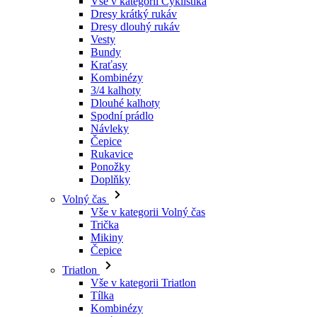
Kraťasy
Kombinézy
3/4 kalhoty
Dlouhé kalhoty
Spodní prádlo
Návleky
Čepice
Rukavice
Ponožky
Doplňky
Volný čas
Vše v kategorii Volný čas
Trička
Mikiny
Čepice
Triatlon
Vše v kategorii Triatlon
Tílka
Kombinézy
Kraťasy
Léto 2026
Týmové repliky
Speciální edice
Doprodej