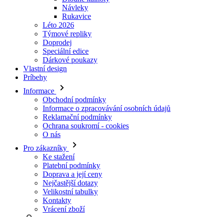
Doprodej
Speciální edice
Dárkové poukazy
Vlastní design
Príbehy
Informace
Obchodní podmínky
Informace o zpracovávání osobních údajů
Reklamační podmínky
Ochrana soukromí - cookies
O nás
Pro zákazníky
Ke stažení
Platební podmínky
Doprava a její ceny
Nejčastější dotazy
Velikostní tabulky
Kontakty
Vrácení zboží
Přihlásit se