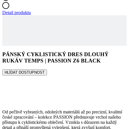
PÁNSKÝ CYKLISTICKÝ DRES DLOUHÝ
RUKÁV TEMPS | PASSION Z6 BLACK
HLÍDAT DOSTUPNOST
Od pečlivě vybraných, odolných materiálů až po precizní, kvalitní
české zpracování – kolekce PASSION představuje vrchol našeho
přístupu k cyklistickému oblečení. Vznikla s důrazem na každý
detail a přináší promyšlená vylepšení, která zvyšují komfort,
funkčnost i výkon. Moderní barvy v čistém, minimalistickém pojetí
podtrhují její elegantní a nadčasový charakter. Objevte detaily, které
tuto oblíbenou kolekci posouvají zase o krok dál.
Your Ride Made Better