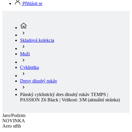
Skladová kolekcia
Muži
Cyklistika
Dresy dlouhý rukáv
Pánský cyklistický dres dlouhý rukáv TEMPS |
PASSION Z6 Black | Velikost: 3/M
(aktuální stránka)
Jaro/Podzim
NOVINKA
Aero střih
Jaro/Podzim
Doprava zdarma
NOVINKA
Aero střih