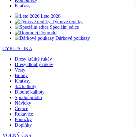
Kombinézy
Kraťasy
Léto 2026
Týmové repliky
Speciální edice
Doprodej
Dárkové poukazy
CYKLISTIKA
Dresy krátký rukáv
Dresy dlouhý rukáv
Vesty
Bundy
Kraťasy
3/4 kalhoty
Dlouhé kalhoty
Spodní prádlo
Návleky
Čepice
Rukavice
Ponožky
Doplňky
VOLNÝ ČAS