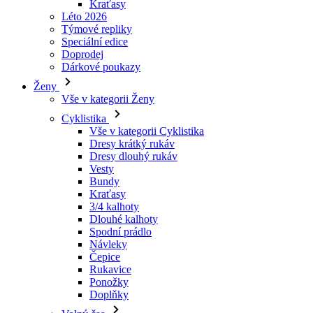
Dárkové poukazy
Ženy
Vše v kategorii Ženy
Cyklistika
Vše v kategorii Cyklistika
Dresy krátký rukáv
Dresy dlouhý rukáv
Vesty
Bundy
Kraťasy
3/4 kalhoty
Dlouhé kalhoty
Spodní prádlo
Návleky
Čepice
Rukavice
Ponožky
Doplňky
Volný čas
Vše v kategorii Volný čas
Trička
Mikiny
Čepice