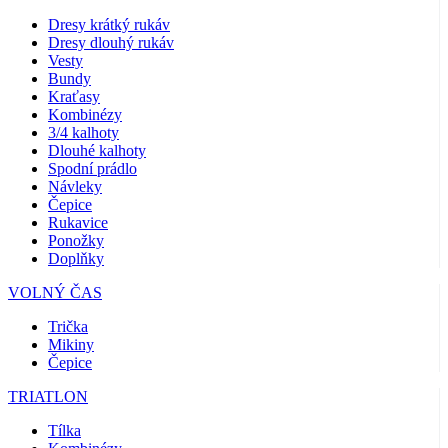
Dresy krátký rukáv
Dresy dlouhý rukáv
Vesty
Bundy
Kraťasy
Kombinézy
3/4 kalhoty
Dlouhé kalhoty
Spodní prádlo
Návleky
Čepice
Rukavice
Ponožky
Doplňky
VOLNÝ ČAS
Trička
Mikiny
Čepice
TRIATLON
Tílka