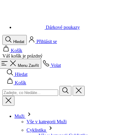
Dárkové poukazy
Přihlásit se
Hledat
Košík
Váš košík je prázdný
Volat
Menu
Zavřít
Hledat
Košík
Muži
Vše v kategorii Muži
Cyklistika
Vše v kategorii Cyklistika
Dresy krátký rukáv
Dresy dlouhý rukáv
Vesty
Bundy