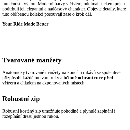
Tvarované manžety
Anatomicky tvarované manžety na koncích rukávů se spolehlivě
přizpůsobí každému tvaru ruky a
účinně ochrání ruce před
větrem
a chladem na exponovaných místech.
Robustní zip
Robustní kostěný zip umožňuje pohodlné a plynulé zapínání i
rozepínání dresu jednou rukou.
Silikonová guma
Spodní okraj dresu zakončený gumou se silikonovým proužkem