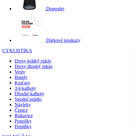
Doprodej
Dárkové poukazy
CYKLISTIKA
Dresy krátký rukáv
Dresy dlouhý rukáv
Vesty
Bundy
Kraťasy
3/4 kalhoty
Dlouhé kalhoty
Spodní prádlo
Návleky
Čepice
Rukavice
Ponožky
Doplňky