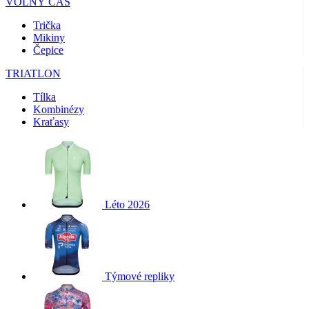
VOLNÝ ČAS
Trička
Mikiny
Čepice
TRIATLON
Tílka
Kombinézy
Kraťasy
Léto 2026
Týmové repliky