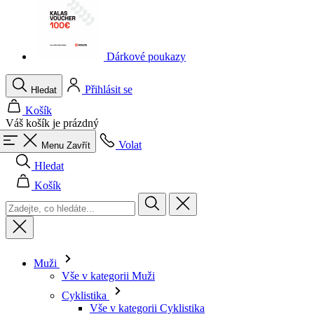
Dárkové poukazy
Přihlásit se
Hledat
Košík
Váš košík je prázdný
Volat
Menu
Zavřít
Hledat
Košík
Muži
Vše v kategorii Muži
Cyklistika
Vše v kategorii Cyklistika