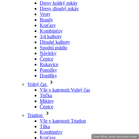
Dresy krátký rukáv
Dresy dlouhý rukáv
Vesty
Bundy
Kraťasy
Kombinézy
3/4 kalhoty
Dlouhé kalhoty
Spodní prádlo
Návleky
Čepice
Rukavice
Ponožky
Doplňky
Volný čas
Vše v kategorii Volný čas
Trička
Mikiny
Čepice
Triatlon
Vše v kategorii Triatlon
Tílka
Kombinézy
Kraťasy
Jsme offline, nechte nám prosím vzkaz!