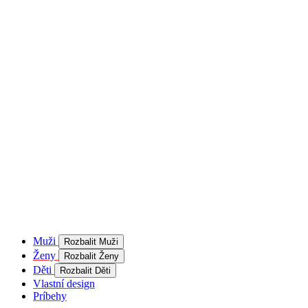
product[40001957]
www.kalaswear.sk
1 rok
používateľ
product[40000884]
www.kalaswear.sk
1 rok
product[40001992]
www.kalaswear.sk
1 rok
product[40001955]
www.kalaswear.sk
1 rok
product[40001956]
www.kalaswear.sk
1 rok
product[40001980]
www.kalaswear.sk
1 rok
product[40001959]
www.kalaswear.sk
1 rok
product[40001971]
www.kalaswear.sk
1 rok
product[40001887]
www.kalaswear.sk
1 rok
product[40001865]
www.kalaswear.sk
1 rok
product[40003304]
www.kalaswear.sk
1 rok
__Secure-YNID
.youtube.com
5
mesiacov
Muži
Rozbalit Muži
4 týždne
Ženy
Rozbalit Ženy
product[40001945]
www.kalaswear.sk
1 rok
Děti
Rozbalit Děti
Vlastní design
product[40001968]
www.kalaswear.sk
1 rok
Príbehy
product[40002009]
www.kalaswear.sk
1 rok