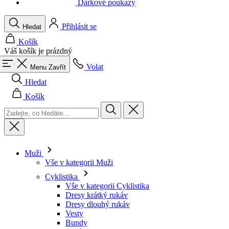
Váš košík je prázdný
Volat
Menu
Zavřít
Hledat
Košík
Muži
Vše v kategorii Muži
Cyklistika
Vše v kategorii Cyklistika
Dresy krátký rukáv
Dresy dlouhý rukáv
Vesty
Bundy
Kraťasy
Kombinézy
3/4 kalhoty
Dlouhé kalhoty
Spodní prádlo