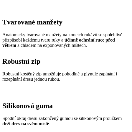
Anatomicky tvarované manžety na koncích rukávů se spolehlivě
přizpůsobí každému tvaru ruky a
účinně ochrání ruce před
větrem
a chladem na exponovaných místech.
Robustní zip
Robustní kostěný zip umožňuje pohodlné a plynulé zapínání i
rozepínání dresu jednou rukou.
Silikonová guma
Spodní okraj dresu zakončený gumou se silikonovým proužkem
drží dres na svém místě
.
Hlavní materiál - TEMPS
Jemný, vysoce elastický materiál poskytuje velkou volnost pohybu a
je příjemný na dotek. Díky počesané vnitřní straně je hřejivý a velmi