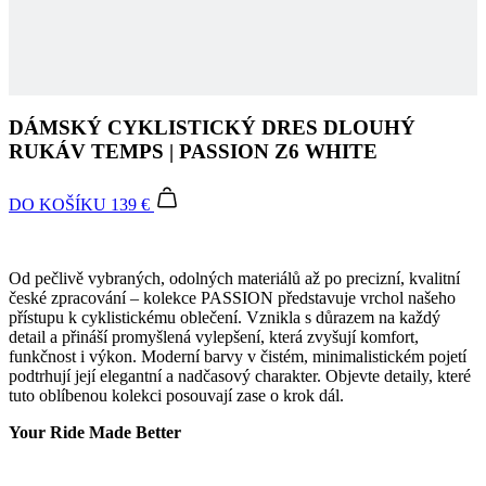
DÁMSKÝ CYKLISTICKÝ DRES DLOUHÝ
RUKÁV TEMPS | PASSION Z6 WHITE
DO KOŠÍKU
139 €
Od pečlivě vybraných, odolných materiálů až po precizní, kvalitní
české zpracování – kolekce PASSION představuje vrchol našeho
přístupu k cyklistickému oblečení. Vznikla s důrazem na každý
detail a přináší promyšlená vylepšení, která zvyšují komfort,
funkčnost i výkon. Moderní barvy v čistém, minimalistickém pojetí
podtrhují její elegantní a nadčasový charakter. Objevte detaily, které
tuto oblíbenou kolekci posouvají zase o krok dál.
Your Ride Made Better
Tvarované manžety