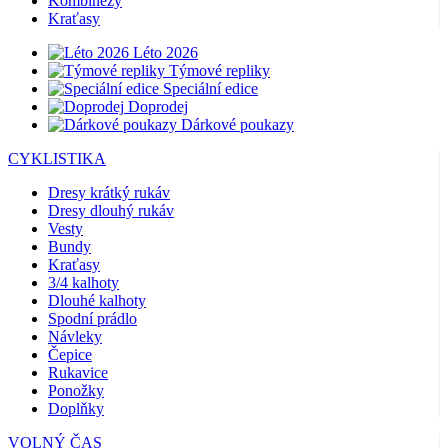
Kombinézy
Kraťasy
Léto 2026
Týmové repliky
Speciální edice
Doprodej
Dárkové poukazy
CYKLISTIKA
Dresy krátký rukáv
Dresy dlouhý rukáv
Vesty
Bundy
Kraťasy
3/4 kalhoty
Dlouhé kalhoty
Spodní prádlo
Návleky
Čepice
Rukavice
Ponožky
Doplňky
VOLNÝ ČAS