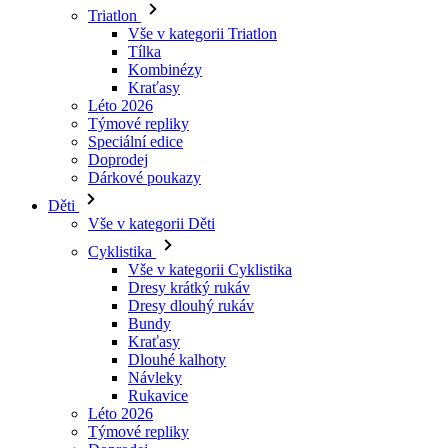
Kraťasy
Léto 2026
Týmové repliky
Speciální edice
Doprodej
Dárkové poukazy
Děti
Vše v kategorii Děti
Cyklistika
Vše v kategorii Cyklistika
Dresy krátký rukáv
Dresy dlouhý rukáv
Bundy
Kraťasy
Dlouhé kalhoty
Návleky
Rukavice
Léto 2026
Týmové repliky
Doprodej
Speciální edice
Dárkové poukazy
Vlastní design
Príbehy