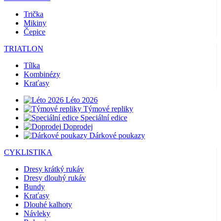
Trička
Mikiny
Čepice
TRIATLON
Tílka
Kombinézy
Kraťasy
Léto 2026
Týmové repliky
Speciální edice
Doprodej
Dárkové poukazy
CYKLISTIKA
Dresy krátký rukáv
Dresy dlouhý rukáv
Bundy
Kraťasy
Dlouhé kalhoty
Návleky