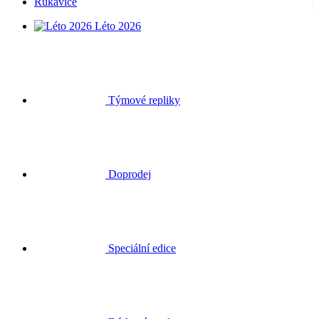
Rukavice
Léto 2026
Týmové repliky
Doprodej
Speciální edice
Dárkové poukazy
Přihlásit se
Hledat
Košík