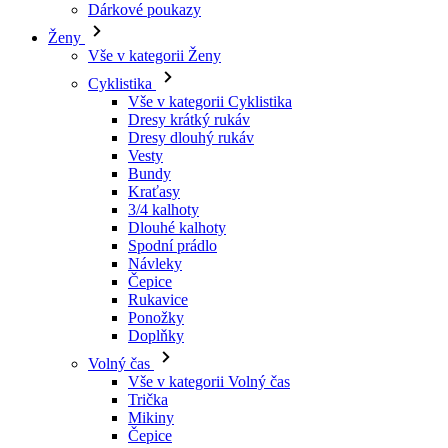
Vše v kategorii Cyklistika
Dresy krátký rukáv
Dresy dlouhý rukáv
Vesty
Bundy
Kraťasy
3/4 kalhoty
Dlouhé kalhoty
Spodní prádlo
Návleky
Čepice
Rukavice
Ponožky
Doplňky
Volný čas
Vše v kategorii Volný čas
Trička
Mikiny
Čepice
Triatlon
Vše v kategorii Triatlon
Tílka
Kombinézy