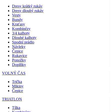
Dresy krátký rukáv
Dresy dlouhý rukáv
Vesty
Bundy
Kraťasy
Kombinézy
3/4 kalhoty
Dlouhé kalhoty
Spodní prádlo
Návleky
Čepice
Rukavice
Ponožky
Doplňky
VOLNÝ ČAS
Trička
Mikiny
Čepice
TRIATLON
Tílka