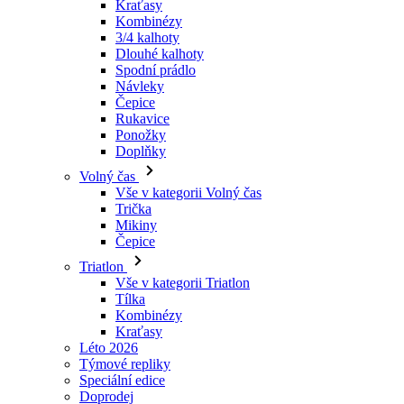
Návleky
Čepice
Rukavice
Ponožky
Doplňky
Volný čas
Vše v kategorii Volný čas
Trička
Mikiny
Čepice
Triatlon
Vše v kategorii Triatlon
Tílka
Kombinézy
Kraťasy
Léto 2026
Týmové repliky
Speciální edice
Doprodej
Dárkové poukazy
Ženy
Vše v kategorii Ženy
Cyklistika