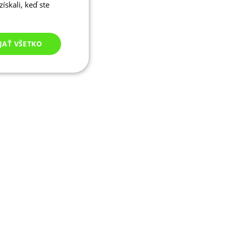
ískali, keď ste
JAŤ VŠETKO
Nezaradené
cookies
né cookies
ľa a správa účtu.
ými na jazyku PHP.
ívaný na údržbu