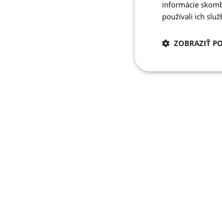
informácie skombi
používali ich slu
ZOBRAZIŤ P
Potrebné
cookies
Potrebné 
Nevyhnutne potrebné 
Webová lokalita sa n
Meno
PHPSESSID