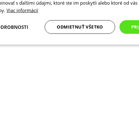
novať s ďalšími údajmi, ktoré ste im poskytli alebo ktoré od vás z
žby.
Viac informácií
ODROBNOSTI
ODMIETNUŤ VŠETKO
PRI
Analytické
Marketingové
Funkcie
cookies
cookies
cookies
Analytické cookies
Marketingové cookies
Funkcie
Nezarade
súbory cookie umožňujú základné funkcie webovej lokality, ako prihlásenie používate
edá správne používať bez nevyhnutne potrebných súborov cookie.
Poskytovateľ
/
Uplynutie
Opis
Doména
platnosti
Cookies
Cookie generované aplikáciami založen
PHP.net
relácie
Toto je univerzálny identifikátor použ
www.kalaswear.sk