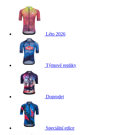
Léto 2026
Týmové repliky
Doprodej
Speciální edice