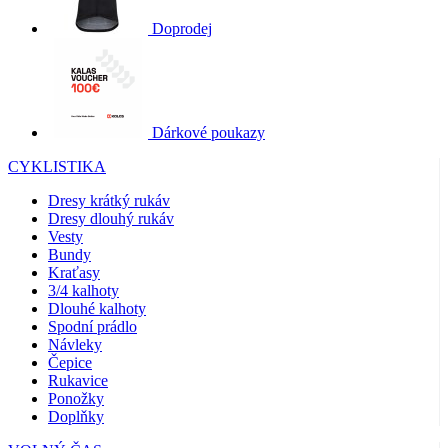
Doprodej
Dárkové poukazy
CYKLISTIKA
Dresy krátký rukáv
Dresy dlouhý rukáv
Vesty
Bundy
Kraťasy
3/4 kalhoty
Dlouhé kalhoty
Spodní prádlo
Návleky
Čepice
Rukavice
Ponožky
Doplňky