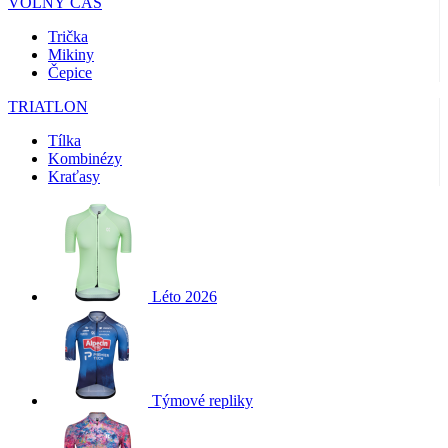
VOLNÝ ČAS
Trička
Mikiny
Čepice
TRIATLON
Tílka
Kombinézy
Kraťasy
Léto 2026
Týmové repliky