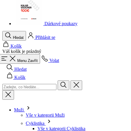
Dárkové poukazy
Přihlásit se
Hledat
Košík
Váš košík je prázdný
Volat
Menu
Zavřít
Hledat
Košík
Muži
Vše v kategorii Muži
Cyklistika
Vše v kategorii Cyklistika