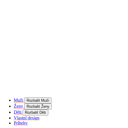
product[40001957]
www.kalaswear.sk
1 rok
používateľ
product[40000884]
www.kalaswear.sk
1 rok
product[40001992]
www.kalaswear.sk
1 rok
product[40001955]
www.kalaswear.sk
1 rok
product[40001956]
www.kalaswear.sk
1 rok
product[40001980]
www.kalaswear.sk
1 rok
product[40001959]
www.kalaswear.sk
1 rok
product[40001971]
www.kalaswear.sk
1 rok
product[40001887]
www.kalaswear.sk
1 rok
product[40001865]
www.kalaswear.sk
1 rok
product[40003304]
www.kalaswear.sk
1 rok
__Secure-YNID
.youtube.com
5
mesiacov
Muži
Rozbalit Muži
4 týždne
Ženy
Rozbalit Ženy
product[40001945]
www.kalaswear.sk
1 rok
Děti
Rozbalit Děti
Vlastní design
product[40001968]
www.kalaswear.sk
1 rok
Príbehy
product[40002009]
www.kalaswear.sk
1 rok