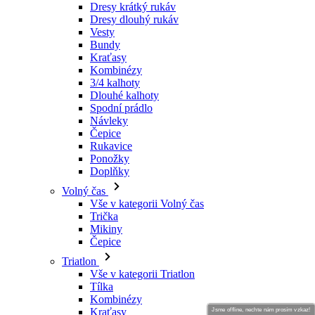
Dresy krátký rukáv
Dresy dlouhý rukáv
Vesty
Bundy
Kraťasy
Kombinézy
3/4 kalhoty
Dlouhé kalhoty
Spodní prádlo
Návleky
Čepice
Rukavice
Ponožky
Doplňky
Volný čas
Vše v kategorii Volný čas
Trička
Mikiny
Čepice
Triatlon
Vše v kategorii Triatlon
Tílka
Kombinézy
Kraťasy
Jsme offline, nechte nám prosím vzkaz!