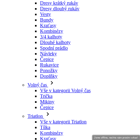
Dresy krátký rukáv
Dresy dlouhý rukáv
Vesty
Bundy
Kraťasy
Kombinézy
3/4 kalhoty
Dlouhé kalhoty
Spodní prádlo
Návleky
Čepice
Rukavice
Ponožky
Doplňky
Volný čas
Vše v kategorii Volný čas
Trička
Mikiny
Čepice
Triatlon
Vše v kategorii Triatlon
Tílka
Kombinézy
Kraťasy
Jsme offline, nechte nám prosím vzkaz!