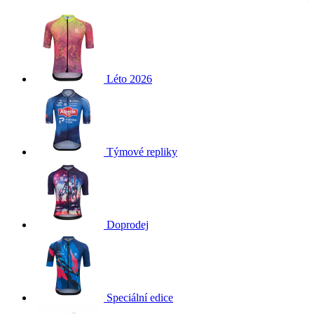
Léto 2026
Týmové repliky
Doprodej
Speciální edice