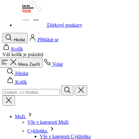
Dárkové poukazy
Přihlásit se
Hledat
Košík
Váš košík je prázdný
Volat
Menu
Zavřít
Hledat
Košík
Muži
Vše v kategorii Muži
Cyklistika
Vše v kategorii Cyklistika