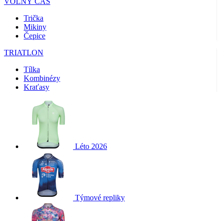
VOLNÝ ČAS
Trička
Mikiny
Čepice
TRIATLON
Tílka
Kombinézy
Kraťasy
Léto 2026
Týmové repliky