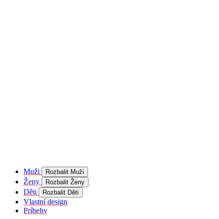
product[40001957]
www.kalaswear.sk
1 rok
používateľ
product[40000884]
www.kalaswear.sk
1 rok
product[40001992]
www.kalaswear.sk
1 rok
product[40001955]
www.kalaswear.sk
1 rok
product[40001956]
www.kalaswear.sk
1 rok
product[40001980]
www.kalaswear.sk
1 rok
product[40001959]
www.kalaswear.sk
1 rok
product[40001971]
www.kalaswear.sk
1 rok
product[40001887]
www.kalaswear.sk
1 rok
product[40001865]
www.kalaswear.sk
1 rok
product[40003304]
www.kalaswear.sk
1 rok
__Secure-YNID
.youtube.com
5
mesiacov
Muži
Rozbalit Muži
4 týždne
Ženy
Rozbalit Ženy
product[40001945]
www.kalaswear.sk
1 rok
Děti
Rozbalit Děti
Vlastní design
product[40001968]
www.kalaswear.sk
1 rok
Príbehy
product[40002009]
www.kalaswear.sk
1 rok