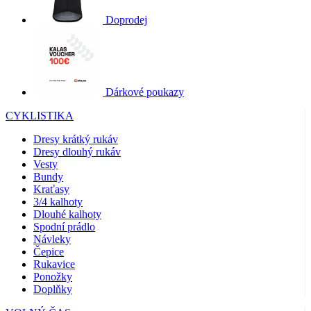
Doprodej
Dárkové poukazy
CYKLISTIKA
Dresy krátký rukáv
Dresy dlouhý rukáv
Vesty
Bundy
Kraťasy
3/4 kalhoty
Dlouhé kalhoty
Spodní prádlo
Návleky
Čepice
Rukavice
Ponožky
Doplňky