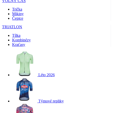
VOLNÝ ČAS
Trička
Mikiny
Čepice
TRIATLON
Tílka
Kombinézy
Kraťasy
Léto 2026
Týmové repliky