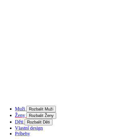
product[40001957]
www.kalaswear.sk
1 rok
používateľ
product[40000884]
www.kalaswear.sk
1 rok
product[40001992]
www.kalaswear.sk
1 rok
product[40001955]
www.kalaswear.sk
1 rok
product[40001956]
www.kalaswear.sk
1 rok
product[40001980]
www.kalaswear.sk
1 rok
product[40001959]
www.kalaswear.sk
1 rok
product[40001971]
www.kalaswear.sk
1 rok
product[40001887]
www.kalaswear.sk
1 rok
product[40001865]
www.kalaswear.sk
1 rok
product[40003304]
www.kalaswear.sk
1 rok
__Secure-YNID
.youtube.com
5
mesiacov
Muži
Rozbalit Muži
4 týždne
Ženy
Rozbalit Ženy
product[40001945]
www.kalaswear.sk
1 rok
Děti
Rozbalit Děti
Vlastní design
product[40001968]
www.kalaswear.sk
1 rok
Príbehy
product[40002009]
www.kalaswear.sk
1 rok