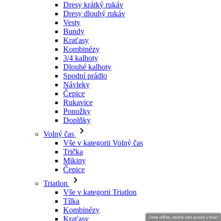
Dresy krátký rukáv
Dresy dlouhý rukáv
Vesty
Bundy
Kraťasy
Kombinézy
3/4 kalhoty
Dlouhé kalhoty
Spodní prádlo
Návleky
Čepice
Rukavice
Ponožky
Doplňky
Volný čas
Vše v kategorii Volný čas
Trička
Mikiny
Čepice
Triatlon
Vše v kategorii Triatlon
Tílka
Kombinézy
Kraťasy
Jsme offline, nechte nám prosím vzkaz!