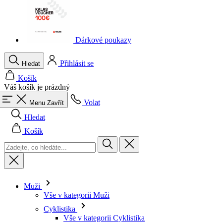
Dárkové poukazy
Přihlásit se
Hledat
Košík
Váš košík je prázdný
Volat
Menu
Zavřít
Hledat
Košík
Muži
Vše v kategorii Muži
Cyklistika
Vše v kategorii Cyklistika