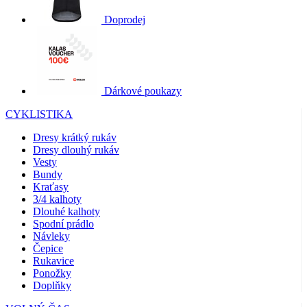
Doprodej
Dárkové poukazy
CYKLISTIKA
Dresy krátký rukáv
Dresy dlouhý rukáv
Vesty
Bundy
Kraťasy
3/4 kalhoty
Dlouhé kalhoty
Spodní prádlo
Návleky
Čepice
Rukavice
Ponožky
Doplňky