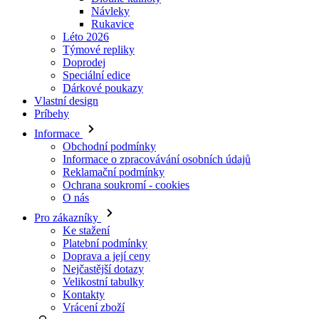
Doprodej
Speciální edice
Dárkové poukazy
Vlastní design
Príbehy
Informace
Obchodní podmínky
Informace o zpracovávání osobních údajů
Reklamační podmínky
Ochrana soukromí - cookies
O nás
Pro zákazníky
Ke stažení
Platební podmínky
Doprava a její ceny
Nejčastější dotazy
Velikostní tabulky
Kontakty
Vrácení zboží
Přihlásit se