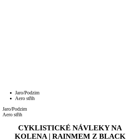
Jaro/Podzim
Aero střih
Jaro/Podzim
Aero střih
CYKLISTICKÉ NÁVLEKY NA
KOLENA | RAINMEM Z BLACK
Cena
49,90 €
Cyklistické návleky na nohy | RAINMEM Z Black