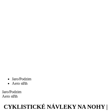
Jaro/Podzim
Aero střih
Jaro/Podzim
Aero střih
CYKLISTICKÉ NÁVLEKY NA NOHY |
RAINMEM Z BLACK
Cena
69,90 €
KALAS Z3 | Návleky na TRETRY PROJECT | černé