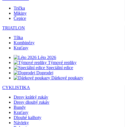
Trička
Mikiny
Čepice
TRIATLON
Tílka
Kombinézy
Kraťasy
Léto 2026
Týmové repliky
Speciální edice
Doprodej
Dárkové poukazy
CYKLISTIKA
Dresy krátký rukáv
Dresy dlouhý rukáv
Bundy
Kraťasy
Dlouhé kalhoty
Návleky