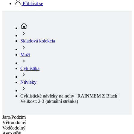
Skladová kolekcia
Muži
Cyklistika
Návleky
Cyklistické návleky na nohy | RAINMEM Z Black |
Velikost: 2-3
(aktuální stránka)
Jaro/Podzim
Větruodolný
Voděodolný
Aero střih
Jaro/Podzim
Větruodolný
Voděodolný
Aero střih