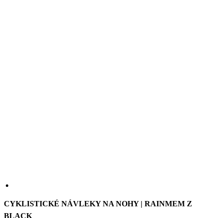
CYKLISTICKÉ NÁVLEKY NA NOHY | RAINMEM Z
BLACK
Unikátní cyklistické návleky s membránou určené pro jízdu v
chladném nebo deštivém počasí. Speciální vodě a větru odolná
membrána je velmi prodyšná a zároveň poskytne maximální