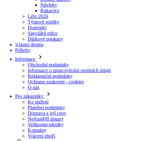
Doprodej
Speciální edice
Dárkové poukazy
Vlastní design
Príbehy
Informace
Obchodní podmínky
Informace o zpracovávání osobních údajů
Reklamační podmínky
Ochrana soukromí - cookies
O nás
Pro zákazníky
Ke stažení
Platební podmínky
Doprava a její ceny
Nejčastější dotazy
Velikostní tabulky
Kontakty
Vrácení zboží
Přihlásit se