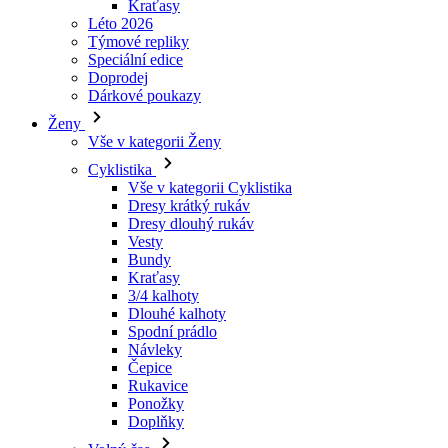
Dárkové poukazy
Ženy
Vše v kategorii Ženy
Cyklistika
Vše v kategorii Cyklistika
Dresy krátký rukáv
Dresy dlouhý rukáv
Vesty
Bundy
Kraťasy
3/4 kalhoty
Dlouhé kalhoty
Spodní prádlo
Návleky
Čepice
Rukavice
Ponožky
Doplňky
Volný čas
Vše v kategorii Volný čas
Trička
Mikiny
Čepice