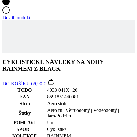
CYKLISTICKÉ NÁVLEKY NA NOHY |
RAINMEM Z BLACK
DO KOŠÍKU
69,90 €
TODO
4033-041X--20
EAN
8591851440081
Střih
Aero střih
Aero fit | Větruodolný | Voděodolný |
Štítky
Jaro/Podzim
POHLAVÍ
Uni
SPORT
Cyklistika
KOLEKCE
RAINMEM
HLAVNÍ
RAINMEM X3
MATERIÁL
VELIKOST
2-3