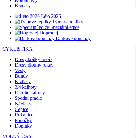
Kombinézy
Kraťasy
Léto 2026
Týmové repliky
Speciální edice
Doprodej
Dárkové poukazy
CYKLISTIKA
Dresy krátký rukáv
Dresy dlouhý rukáv
Vesty
Bundy
Kraťasy
3/4 kalhoty
Dlouhé kalhoty
Spodní prádlo
Návleky
Čepice
Rukavice
Ponožky
Doplňky
VOLNÝ ČAS