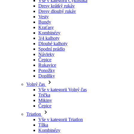
Kraťasy
Kombinézy
3/4 kalhoty
Dlouhé kalhoty
Spodní prádlo
Návleky
Čepice
Rukavice
Ponožky
Doplňky
Volný čas
Vše v kategorii Volný čas
Trička
Mikiny
Čepice
Triatlon
Vše v kategorii Triatlon
Tílka
Kombinézy
Kraťasy
Léto 2026
Týmové repliky
Speciální edice
Doprodej