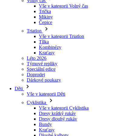
Triatlon
Vše v kategorii Triatlon
Tílka
Kombinézy
Kraťasy
Léto 2026
Týmové repliky
Speciální edice
Doprodej
Dárkové poukazy
Děti
Vše v kategorii Děti
Cyklistika
Vše v kategorii Cyklistika
Dresy krátký rukáv
Dresy dlouhý rukáv
Bundy
Kraťasy
Dlouhé kalhoty
Návleky
Rukavice
Léto 2026
Týmové repliky