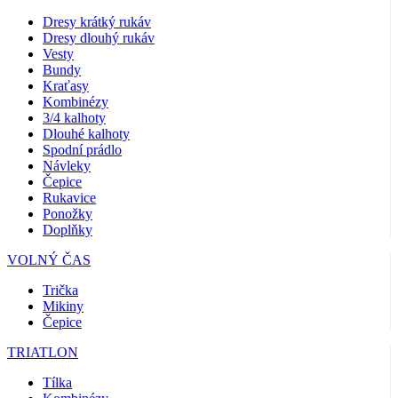
Dresy krátký rukáv
Dresy dlouhý rukáv
Vesty
Bundy
Kraťasy
Kombinézy
3/4 kalhoty
Dlouhé kalhoty
Spodní prádlo
Návleky
Čepice
Rukavice
Ponožky
Doplňky
VOLNÝ ČAS
Trička
Mikiny
Čepice
TRIATLON
Tílka