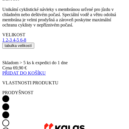
ochranu cyklisty v nepříznivém počasí.
VELIKOST
1
2-3
4-5
6-8
tabulka velikostí
Skladom > 5 ks
k expedici do 1 dne
Cena
69,90 €
PŘIDAT DO KOŠÍKU
VLASTNOSTI PRODUKTU
PRODYŠNOST
HŘEJIVOST