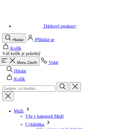
Dárkové poukazy
Přihlásit se
Hledat
Košík
Váš košík je prázdný
Volat
Menu
Zavřít
Hledat
Košík
Muži
Vše v kategorii Muži
Cyklistika
Vše v kategorii Cyklistika
Dresy krátký rukáv
Dresy dlouhý rukáv
Vesty
Bundy