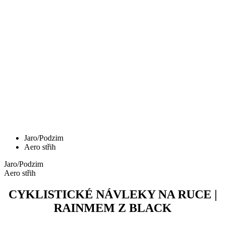
Jaro/Podzim
Aero střih
Jaro/Podzim
Aero střih
CYKLISTICKÉ NÁVLEKY NA RUCE |
RAINMEM Z BLACK
Cena
49,90 €
Cyklistické návleky na kolena | RAINMEM Z Black