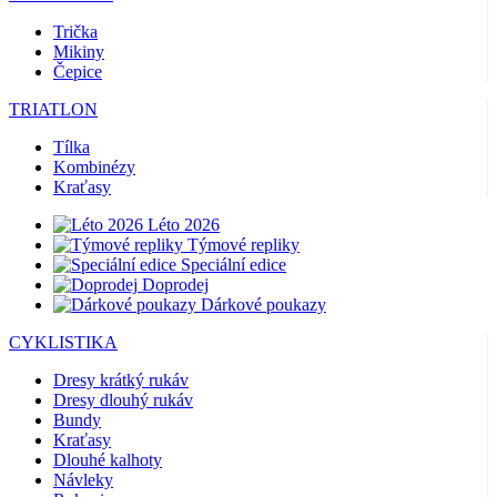
Trička
Mikiny
Čepice
TRIATLON
Tílka
Kombinézy
Kraťasy
Léto 2026
Týmové repliky
Speciální edice
Doprodej
Dárkové poukazy
CYKLISTIKA
Dresy krátký rukáv
Dresy dlouhý rukáv
Bundy
Kraťasy
Dlouhé kalhoty
Návleky