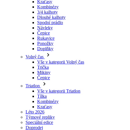
Návleky
Čepice
Rukavice
Ponožky
Doplňky
Volný čas
Vše v kategorii Volný čas
Trička
Mikiny
Čepice
Triatlon
Vše v kategorii Triatlon
Tílka
Kombinézy
Kraťasy
Léto 2026
Týmové repliky
Speciální edice
Doprodej
Dárkové poukazy
Ženy
Vše v kategorii Ženy
Cyklistika