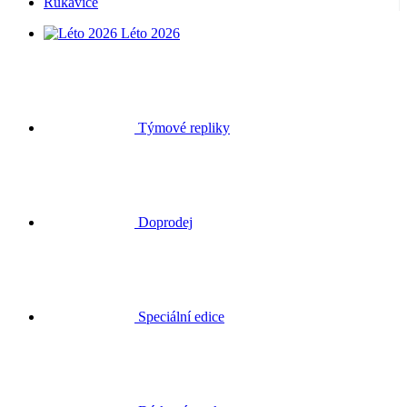
Rukavice
Léto 2026
Týmové repliky
Doprodej
Speciální edice
Dárkové poukazy
Přihlásit se
Hledat
Košík