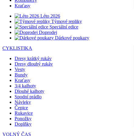
Kombinézy
Kraťasy
Léto 2026
Týmové repliky
Speciální edice
Doprodej
Dárkové poukazy
CYKLISTIKA
Dresy krátký rukáv
Dresy dlouhý rukáv
Vesty
Bundy
Kraťasy
3/4 kalhoty
Dlouhé kalhoty
Spodní prádlo
Návleky
Čepice
Rukavice
Ponožky
Doplňky
VOLNÝ ČAS