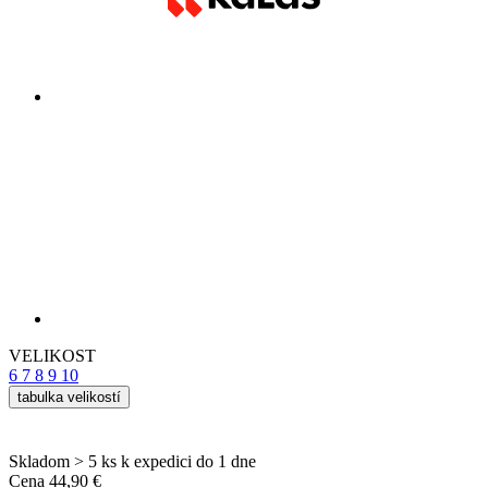
VELIKOST
6
7
8
9
10
tabulka velikostí
Skladom > 5 ks
k expedici do 1 dne
Cena
44,90 €
PŘIDAT DO KOŠÍKU
Detail produktu