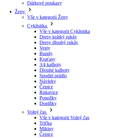
Vše v kategorii Cyklistika
Dresy krátký rukáv
Dresy dlouhý rukáv
Vesty
Bundy
Kraťasy
3/4 kalhoty
Dlouhé kalhoty
Spodní prádlo
Návleky
Čepice
Rukavice
Ponožky
Doplňky
Volný čas
Vše v kategorii Volný čas
Trička
Mikiny
Čepice
Triatlon
Vše v kategorii Triatlon
Tílka
Kombinézy