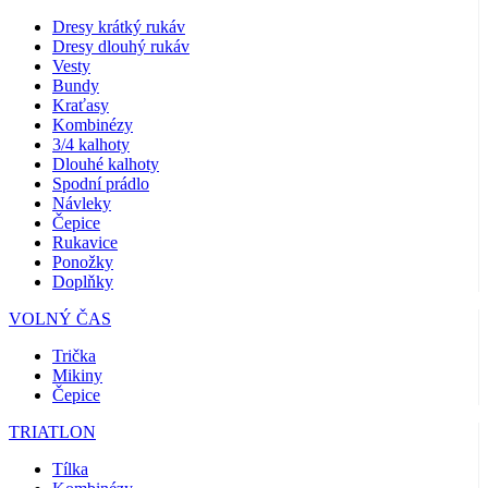
Dresy krátký rukáv
Dresy dlouhý rukáv
Vesty
Bundy
Kraťasy
Kombinézy
3/4 kalhoty
Dlouhé kalhoty
Spodní prádlo
Návleky
Čepice
Rukavice
Ponožky
Doplňky
VOLNÝ ČAS
Trička
Mikiny
Čepice
TRIATLON
Tílka