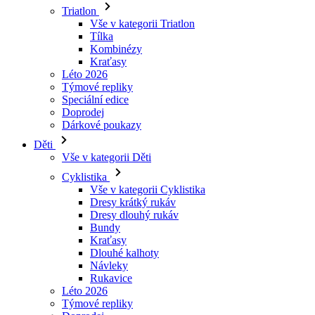
Kraťasy
Léto 2026
Týmové repliky
Speciální edice
Doprodej
Dárkové poukazy
Děti
Vše v kategorii Děti
Cyklistika
Vše v kategorii Cyklistika
Dresy krátký rukáv
Dresy dlouhý rukáv
Bundy
Kraťasy
Dlouhé kalhoty
Návleky
Rukavice
Léto 2026
Týmové repliky
Doprodej
Speciální edice
Dárkové poukazy
Vlastní design
Príbehy