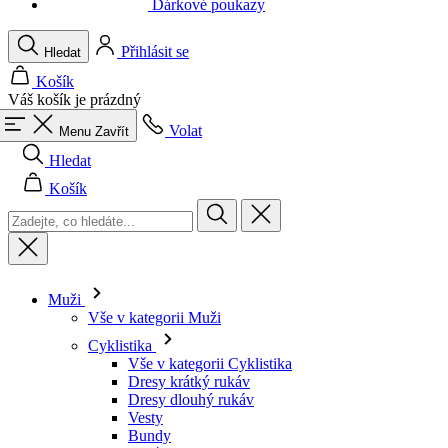
Váš košík je prázdný
Volat
Menu
Zavřít
Hledat
Košík
Muži
Vše v kategorii Muži
Cyklistika
Vše v kategorii Cyklistika
Dresy krátký rukáv
Dresy dlouhý rukáv
Vesty
Bundy
Kraťasy
Kombinézy
3/4 kalhoty
Dlouhé kalhoty
Spodní prádlo