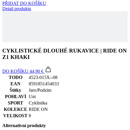
CYKLISTICKÉ DLOUHÉ RUKAVICE | RIDE ON
Z1 KHAKI
DO KOŠÍKU
44,90 €
TODO
4523-015X--08
EAN
8591851454033
Štítky
Jaro/Podzim
POHLAVÍ
Uni
SPORT
Cyklistika
KOLEKCE
RIDE ON
VELIKOST
8
Alternativní produkty
Cyklistické dlouhé rukavice | RIDE ON Z1 Fluo