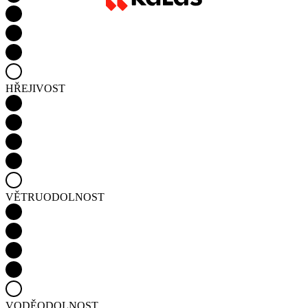
HŘEJIVOST
VĚTRUODOLNOST
VODĚODOLNOST