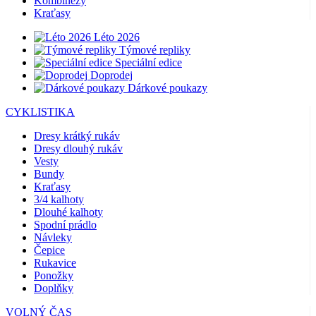
Kombinézy
Kraťasy
Léto 2026
Týmové repliky
Speciální edice
Doprodej
Dárkové poukazy
CYKLISTIKA
Dresy krátký rukáv
Dresy dlouhý rukáv
Vesty
Bundy
Kraťasy
3/4 kalhoty
Dlouhé kalhoty
Spodní prádlo
Návleky
Čepice
Rukavice
Ponožky
Doplňky
VOLNÝ ČAS