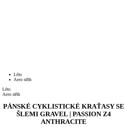
Léto
Aero střih
Léto
Aero střih
PÁNSKÉ CYKLISTICKÉ KRAŤASY SE
ŠLEMI GRAVEL | PASSION Z4
ANTHRACITE
Cena
199 €
Pánské cyklistické kraťasy se šlemi GRAVEL | PASSION Z4
Khaki