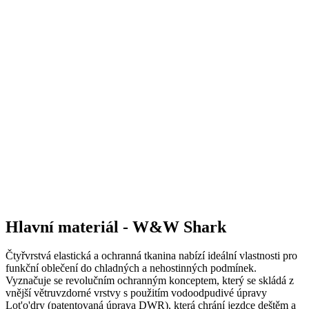
Hlavní materiál - W&W Shark
Čtyřvrstvá elastická a ochranná tkanina nabízí ideální vlastnosti pro
funkční oblečení do chladných a nehostinných podmínek.
Vyznačuje se revolučním ochranným konceptem, který se skládá z
vnější větruvzdorné vrstvy s použitím vodoodpudivé úpravy
Lot'o'dry (patentovaná úprava DWR), která chrání jezdce deštěm a
vlhkostí, a s vnitřní vrstvou s nano počesem, která je velice jemná,
příjemná na omak a dobře drží teplo. Tkanina nabízí výjimečnou
prodyšnost a rychle odvádí vlhkost.
Složení: 53% PA, 47% EA