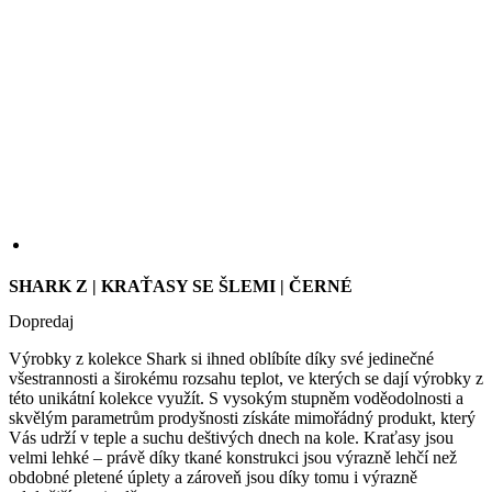
SHARK Z | KRAŤASY SE ŠLEMI | ČERNÉ
Dopredaj
Výrobky z kolekce Shark si ihned oblíbíte díky své jedinečné
všestrannosti a širokému rozsahu teplot, ve kterých se dají výrobky z
této unikátní kolekce využít. S vysokým stupněm voděodolnosti a
skvělým parametrům prodyšnosti získáte mimořádný produkt, který
Vás udrží v teple a suchu deštivých dnech na kole. Kraťasy jsou
velmi lehké – právě díky tkané konstrukci jsou výrazně lehčí než
obdobné pletené úplety a zároveň jsou díky tomu i výrazně
odolnější proti oděru.
VELIKOST
2
3
4
5
6
7
1+
2+
3+
tabulka velikostí