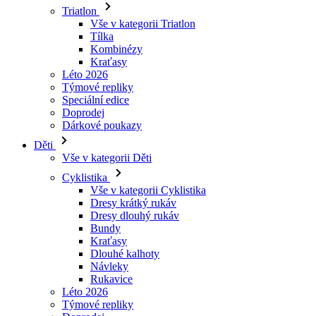
Kraťasy
Léto 2026
Týmové repliky
Speciální edice
Doprodej
Dárkové poukazy
Děti
Vše v kategorii Děti
Cyklistika
Vše v kategorii Cyklistika
Dresy krátký rukáv
Dresy dlouhý rukáv
Bundy
Kraťasy
Dlouhé kalhoty
Návleky
Rukavice
Léto 2026
Týmové repliky
Doprodej
Speciální edice
Dárkové poukazy
Vlastní design
Príbehy