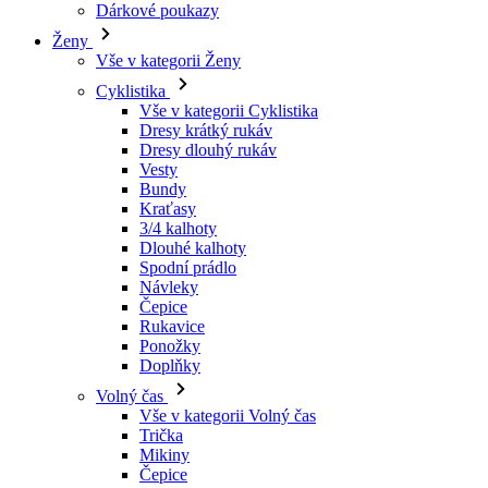
Vše v kategorii Cyklistika
Dresy krátký rukáv
Dresy dlouhý rukáv
Vesty
Bundy
Kraťasy
3/4 kalhoty
Dlouhé kalhoty
Spodní prádlo
Návleky
Čepice
Rukavice
Ponožky
Doplňky
Volný čas
Vše v kategorii Volný čas
Trička
Mikiny
Čepice
Triatlon
Vše v kategorii Triatlon
Tílka
Kombinézy