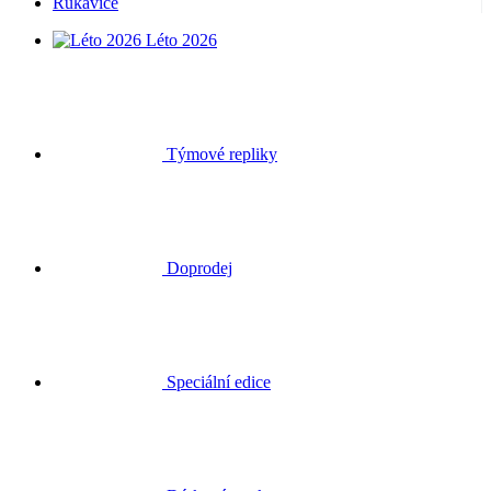
Rukavice
Léto 2026
Týmové repliky
Doprodej
Speciální edice
Dárkové poukazy
Přihlásit se
Hledat
Košík