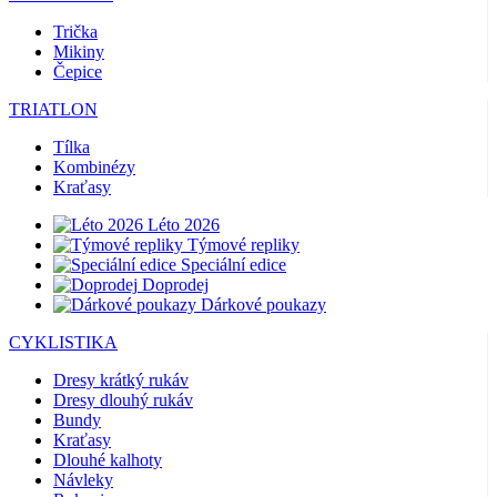
Trička
Mikiny
Čepice
TRIATLON
Tílka
Kombinézy
Kraťasy
Léto 2026
Týmové repliky
Speciální edice
Doprodej
Dárkové poukazy
CYKLISTIKA
Dresy krátký rukáv
Dresy dlouhý rukáv
Bundy
Kraťasy
Dlouhé kalhoty
Návleky