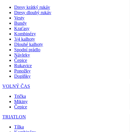
Dresy krátký rukáv
Dresy dlouhý rukáv
Vesty
Bundy
Kraťasy
Kombinézy
3/4 kalhoty
Dlouhé kalhoty
Spodní prádlo
Návleky
Čepice
Rukavice
Ponožky
Doplňky
VOLNÝ ČAS
Trička
Mikiny
Čepice
TRIATLON
Tílka