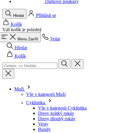
Váš košík je prázdný
Volat
Menu
Zavřít
Hledat
Košík
Muži
Vše v kategorii Muži
Cyklistika
Vše v kategorii Cyklistika
Dresy krátký rukáv
Dresy dlouhý rukáv
Vesty
Bundy
Kraťasy
Kombinézy
3/4 kalhoty
Dlouhé kalhoty
Spodní prádlo