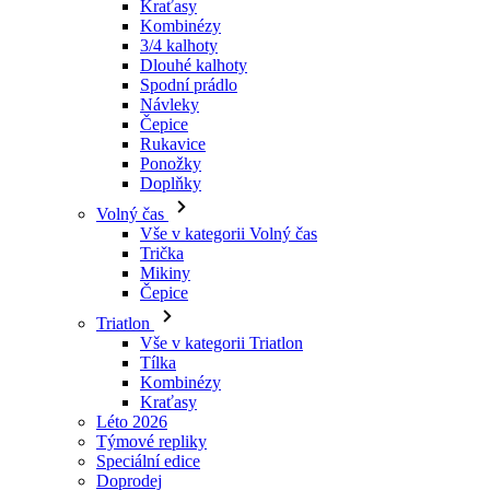
Návleky
Čepice
Rukavice
Ponožky
Doplňky
Volný čas
Vše v kategorii Volný čas
Trička
Mikiny
Čepice
Triatlon
Vše v kategorii Triatlon
Tílka
Kombinézy
Kraťasy
Léto 2026
Týmové repliky
Speciální edice
Doprodej
Dárkové poukazy
Ženy
Vše v kategorii Ženy
Cyklistika