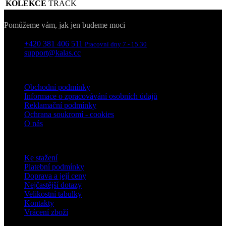
KOLEKCE
TRACK
Kontakty
Pomůžeme vám, jak jen budeme moci
+420 381 406 511
Pracovní dny 7 - 15.30
support@kalas.cc
Informace
Obchodní podmínky
Informace o zpracovávání osobních údajů
Reklamační podmínky
Ochrana soukromí - cookies
O nás
Pro zákazníky
Ke stažení
Platební podmínky
Doprava a její ceny
Nejčastější dotazy
Velikostní tabulky
Kontakty
Vrácení zboží