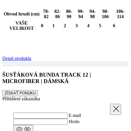
78-
82-
86-
90-
94-
98-
106-
Obvod hrudi (cm)
82
86
90
94
98
106
114
VAŠE
0
1
2
3
4
5
6
VELIKOST
Detail produktu
ŠUSŤÁKOVÁ BUNDA TRACK 12 |
MICROFIBER | DÁMSKÁ
ZÍSKAŤ PONUKU
Přihlášení zákazníka
Zavřít
E-mail
Heslo