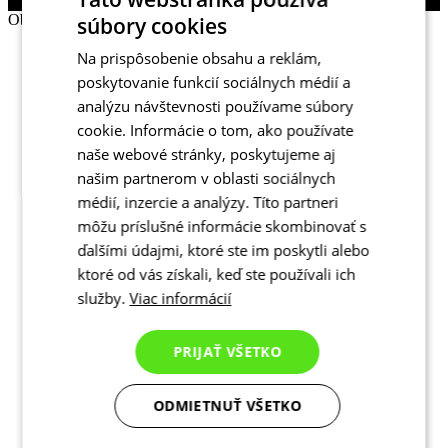
Obnovit zapomenuté heslo
súbory cookies
Zavřít
Na prispôsobenie obsahu a reklám,
E-mail
poskytovanie funkcií sociálnych médií a
OBNOVIT HESLO
analýzu návštevnosti používame súbory
cookie. Informácie o tom, ako používate
Vzpomněli jste si?
Přihlaste se
naše webové stránky, poskytujeme aj
našim partnerom v oblasti sociálnych
médií, inzercie a analýzy. Títo partneri
môžu príslušné informácie skombinovať s
ďalšími údajmi, ktoré ste im poskytli alebo
ktoré od vás získali, keď ste používali ich
služby.
Viac informácií
PRIJAŤ VŠETKO
ODMIETNUŤ VŠETKO