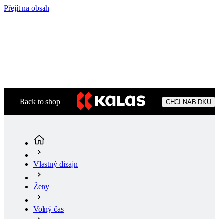
Přejít na obsah
Back to shop
CHCI NABÍDKU
Vlastný dizajn
Ženy
Volný čas