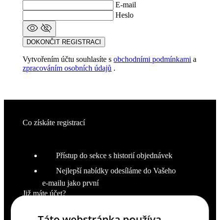
E-mail
Heslo
DOKONČIT REGISTRACI
Vytvořením účtu souhlasíte s
obchodními podmínkami
a
zpracováním osobních údajů
.
Co získáte registrací
Přístup do sekce s historií objednávek
Nejlepší nabídky odesíláme do Vašeho
e‑mailu jako první
Již máte účet?
PŘIHLÁSIT SE
Táto webstránka používa