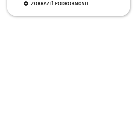
ZOBRAZIŤ PODROBNOSTI
Potrebné cookies
Analytické
cookies
Marketingové
Funkcie
cookies
Nezaradené cookies
Potrebné cookies
Analytické cookies
Marketingové cookies
Funkcie
Nezaradené cookies