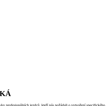
SKÁ
y profesionálních jezdců, kteří nás požádali o vytvoření specifického 