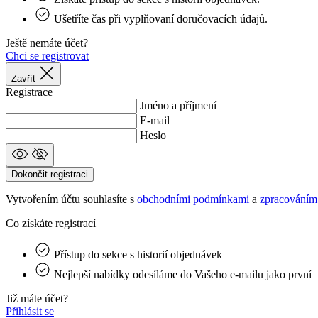
product[40003160]
LaSID
Ušetříte čas při vyplňovaní doručovacích údajů.
product[40003305]
_ga_04L0REMRP4
Ještě nemáte účet?
product[40001961]
Chci se registrovat
_ga
product[40001964]
Zavřít
webChangePopup
Registrace
Jméno a příjmení
product[24053]
E-mail
product[24271]
Heslo
product[40001950]
product[40003307]
Dokončit registraci
product[40001993]
Vytvořením účtu souhlasíte s
obchodními podmínkami
a
zpracováním
product[40001009]
Co získáte registrací
product[40003542]
product[40001954]
Přístup do sekce s historií objednávek
product[40001953]
Nejlepší nabídky odesíláme do Vašeho e‑mailu jako první
product[40001867]
Již máte účet?
Přihlásit se
product[40001946]