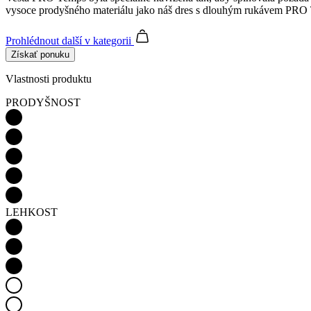
vysoce prodyšného materiálu jako náš dres s dlouhým rukávem PRO T
Prohlédnout další
v kategorii
Získať ponuku
Vlastnosti produktu
PRODYŠNOST
LEHKOST