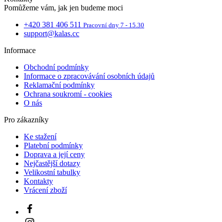
Pomůžeme vám, jak jen budeme moci
+420 381 406 511
Pracovní dny 7 - 15.30
support@kalas.cc
Informace
Obchodní podmínky
Potrebné 
Informace o zpracovávání osobních údajů
Reklamační podmínky
Nevyhnutne potrebné 
Ochrana soukromí - cookies
Webová lokalita sa n
O nás
Meno
Pro zákazníky
PHPSESSID
Ke stažení
Platební podmínky
Doprava a její ceny
Nejčastější dotazy
Velikostní tabulky
Kontakty
_se20session
Vrácení zboží
VISITOR_PRIVACY_