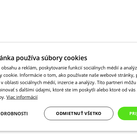
ánka používa súbory cookies
obsahu a reklám, poskytovanie funkcií sociálnych médií a analý
 cookie. Informácie o tom, ako používate naše webové stránky, 
 oblasti sociálnych médií, inzercie a analýzy. Títo partneri môžu
novať s ďalšími údajmi, ktoré ste im poskytli alebo ktoré od vás z
žby.
Viac informácií
ODROBNOSTI
ODMIETNUŤ VŠETKO
PRI
Analytické
Marketingové
Funkcie
cookies
cookies