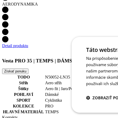
AERODYNAMIKA
Detail produktu
Táto webstr
Na prispôsobenie 
Vesta PRO 35 | TEMPS | DÁMSKÁ
používame súbory
našim partnerom v
Získať ponuku
informácie skombi
TODO
N50052-LN35
Střih
Aero střih
používali ich slu
Štítky
Aero fit | Jaro/Podzim
POHLAVÍ
Dámské
ZOBRAZIŤ P
SPORT
Cyklistika
KOLEKCE
PRO
HLAVNÍ MATERIÁL
TEMPS
Potrebné
Kontakty
cookies