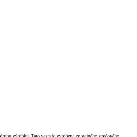
druhu výrobku. Tato vesta je vyrobena ze stejného strečového,