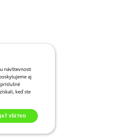
zu návštevnosti
poskytujeme aj
 príslušné
ískali, keď ste
JAŤ VŠETKO
Nezaradené
cookies