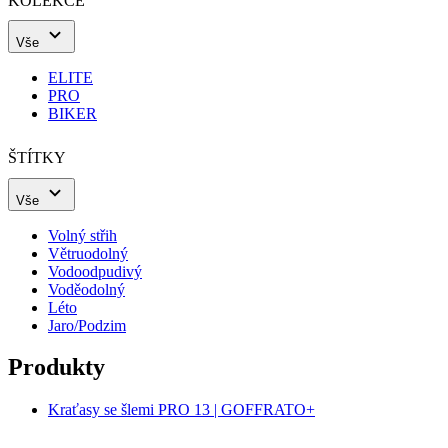
KOLEKCE
Vše
ELITE
PRO
BIKER
ŠTÍTKY
Vše
Volný střih
Větruodolný
Vodoodpudivý
Voděodolný
Léto
Jaro/Podzim
Produkty
Kraťasy se šlemi PRO 13 | GOFFRATO+