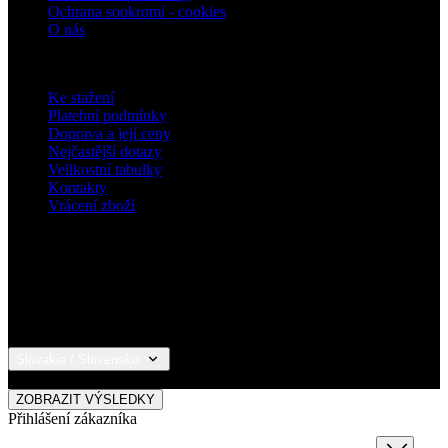
Heslo
DOKONČIT REGISTRACI
Vytvořením účtu souhlasíte s
obchodními podmínkami
a
zpracováním osobních údajů
.
Co získáte registrací
Přístup do sekce s historií objednávek
Nejlepší nabídky odesíláme do Vašeho
e‑mailu jako první
Již máte účet?
PŘIHLÁSIT SE