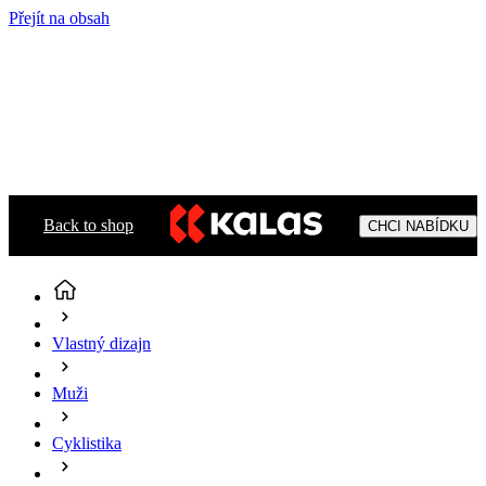
Přejít na obsah
Back to shop
CHCI NABÍDKU
Vlastný dizajn
Muži
Cyklistika