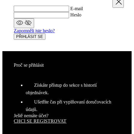
Obnovit zapomenuté heslo
Zavřít
E-mail
OBNOVIT HESLO
Vzpomněli jste si?
Přihlaste se