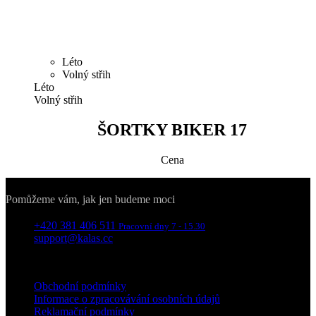
Zapomněli jste heslo?
PŘIHLÁSIT SE
Proč se přihlásit
Získáte přístup do sekce s historií
objednávek.
Ušetříte čas při vyplňovaní doručovacích
údajů.
Ještě nemáte účet?
CHCI SE REGISTROVAT
Registrace
Zavřít
Jméno a příjmení
E-mail