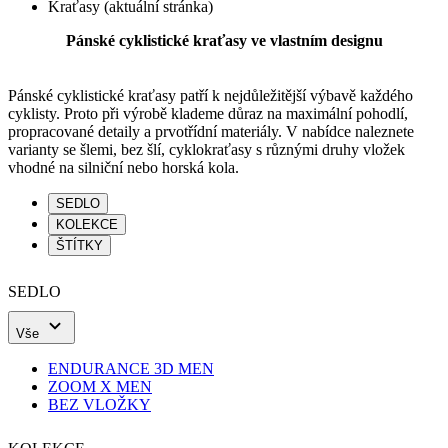
Kraťasy
(aktuální stránka)
Pánské cyklistické kraťasy ve vlastním designu
Pánské cyklistické kraťasy patří k nejdůležitější výbavě každého
cyklisty. Proto při výrobě klademe důraz na maximální pohodlí,
propracované detaily a prvotřídní materiály. V nabídce naleznete
varianty se šlemi, bez šlí, cyklokraťasy s různými druhy vložek
vhodné na silniční nebo horská kola.
SEDLO
KOLEKCE
ŠTÍTKY
SEDLO
Vše
ENDURANCE 3D MEN
ZOOM X MEN
BEZ VLOŽKY