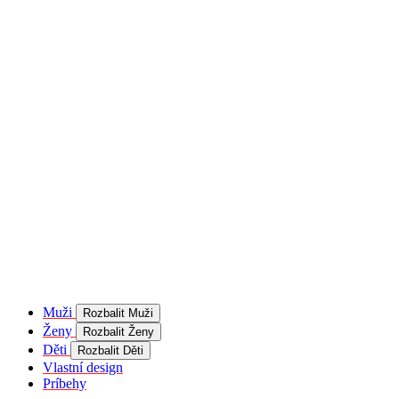
product[40001957]
www.kalaswear.sk
1 rok
používateľ
product[40000884]
www.kalaswear.sk
1 rok
product[40001992]
www.kalaswear.sk
1 rok
product[40001955]
www.kalaswear.sk
1 rok
product[40001956]
www.kalaswear.sk
1 rok
product[40001980]
www.kalaswear.sk
1 rok
product[40001959]
www.kalaswear.sk
1 rok
product[40001971]
www.kalaswear.sk
1 rok
product[40001887]
www.kalaswear.sk
1 rok
product[40001865]
www.kalaswear.sk
1 rok
product[40003304]
www.kalaswear.sk
1 rok
__Secure-YNID
.youtube.com
5
mesiacov
Muži
Rozbalit Muži
4 týždne
Ženy
Rozbalit Ženy
product[40001945]
www.kalaswear.sk
1 rok
Děti
Rozbalit Děti
Vlastní design
product[40001968]
www.kalaswear.sk
1 rok
Príbehy
product[40002009]
www.kalaswear.sk
1 rok