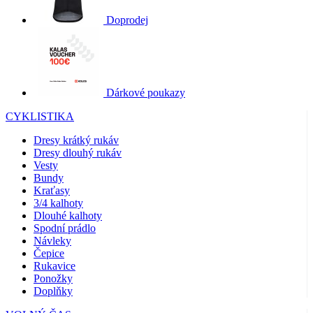
Doprodej
Dárkové poukazy
CYKLISTIKA
Dresy krátký rukáv
Dresy dlouhý rukáv
Vesty
Bundy
Kraťasy
3/4 kalhoty
Dlouhé kalhoty
Spodní prádlo
Návleky
Čepice
Rukavice
Ponožky
Doplňky