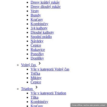
Dresy krátký rukáv
Dresy dlouhý rukáv
Vesty
Bundy
Kraťasy
Kombinézy
3/4 kalhoty
Dlouhé kalhoty
Spodní prádlo
Návleky
Čepice
Rukavice
Ponožky
Doplňky
Volný čas
Vše v kategorii Volný čas
Trička
Mikiny
Čepice
Triatlon
Vše v kategorii Triatlon
Tílka
Kombinézy
Kraťasy
Jsme offline, nechte nám prosím vzkaz!