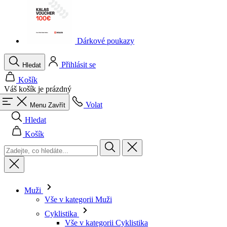
Dárkové poukazy
Přihlásit se
Hledat
Košík
Váš košík je prázdný
Volat
Menu
Zavřít
Hledat
Košík
Muži
Vše v kategorii Muži
Cyklistika
Vše v kategorii Cyklistika