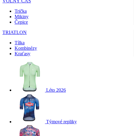
VOLNÝ ČAS
Trička
Mikiny
Čepice
TRIATLON
Tílka
Kombinézy
Kraťasy
Léto 2026
Týmové repliky