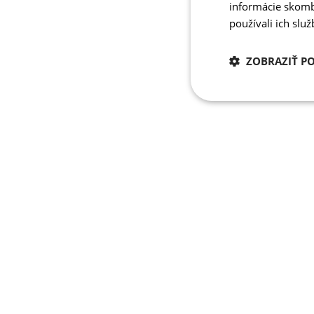
informácie skombi
používali ich slu
ZOBRAZIŤ P
Potrebné
cookies
Potrebné 
Nevyhnutne potrebné 
Webová lokalita sa n
Meno
PHPSESSID