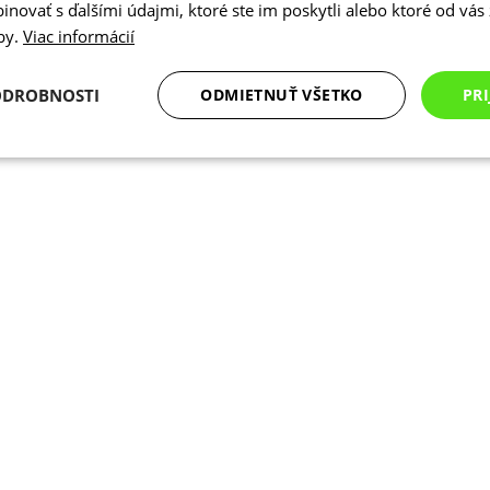
novať s ďalšími údajmi, ktoré ste im poskytli alebo ktoré od vás z
žby.
Viac informácií
ODROBNOSTI
ODMIETNUŤ VŠETKO
PRI
Analytické
Marketingové
Funkcie
cookies
cookies
cookies
Analytické cookies
Marketingové cookies
Funkcie
Nezarade
súbory cookie umožňujú základné funkcie webovej lokality, ako prihlásenie používate
edá správne používať bez nevyhnutne potrebných súborov cookie.
Poskytovateľ
/
Uplynutie
Opis
Doména
platnosti
Cookies
Cookie generované aplikáciami založen
PHP.net
relácie
Toto je univerzálny identifikátor použ
www.kalaswear.sk