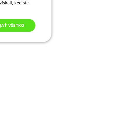
ískali, keď ste
JAŤ VŠETKO
Nezaradené
cookies
né cookies
ľa a správa účtu.
ými na jazyku PHP.
ívaný na údržbu