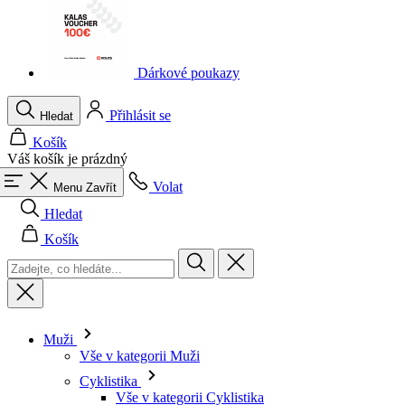
Dárkové poukazy
Přihlásit se
Hledat
Košík
Váš košík je prázdný
Volat
Menu
Zavřít
Hledat
Košík
Muži
Vše v kategorii Muži
Cyklistika
Vše v kategorii Cyklistika