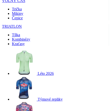
VOLNÝ ČAS
Trička
Mikiny
Čepice
TRIATLON
Tílka
Kombinézy
Kraťasy
Léto 2026
Týmové repliky