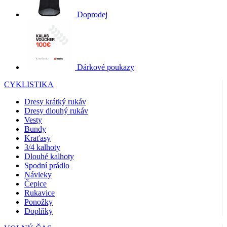
Doprodej
Dárkové poukazy
CYKLISTIKA
Dresy krátký rukáv
Dresy dlouhý rukáv
Vesty
Bundy
Kraťasy
3/4 kalhoty
Dlouhé kalhoty
Spodní prádlo
Návleky
Čepice
Rukavice
Ponožky
Doplňky