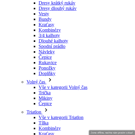
Dresy krátký rukáv
Dresy dlouhý rukáv
Vesty
Bundy
Kraťasy
Kombinézy
3/4 kalhoty
Dlouhé kalhoty
Spodní prádlo
Návleky
Čepice
Rukavice
Ponožky
Doplňky
Volný čas
Vše v kategorii Volný čas
Trička
Mikiny
Čepice
Triatlon
Vše v kategorii Triatlon
Tílka
Kombinézy
Kraťasy
Jsme offline, nechte nám prosím vzkaz!