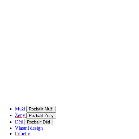
product[40001957]
www.kalaswear.sk
1 rok
používateľ
product[40000884]
www.kalaswear.sk
1 rok
product[40001992]
www.kalaswear.sk
1 rok
product[40001955]
www.kalaswear.sk
1 rok
product[40001956]
www.kalaswear.sk
1 rok
product[40001980]
www.kalaswear.sk
1 rok
product[40001959]
www.kalaswear.sk
1 rok
product[40001971]
www.kalaswear.sk
1 rok
product[40001887]
www.kalaswear.sk
1 rok
product[40001865]
www.kalaswear.sk
1 rok
product[40003304]
www.kalaswear.sk
1 rok
__Secure-YNID
.youtube.com
5
mesiacov
Muži
Rozbalit Muži
4 týždne
Ženy
Rozbalit Ženy
product[40001945]
www.kalaswear.sk
1 rok
Děti
Rozbalit Děti
Vlastní design
product[40001968]
www.kalaswear.sk
1 rok
Príbehy
product[40002009]
www.kalaswear.sk
1 rok