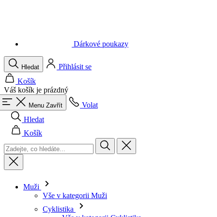
Dárkové poukazy
Přihlásit se
Hledat
Košík
Váš košík je prázdný
Volat
Menu
Zavřít
Hledat
Košík
Muži
Vše v kategorii Muži
Cyklistika
Vše v kategorii Cyklistika
Dresy krátký rukáv
Dresy dlouhý rukáv
Vesty
Bundy