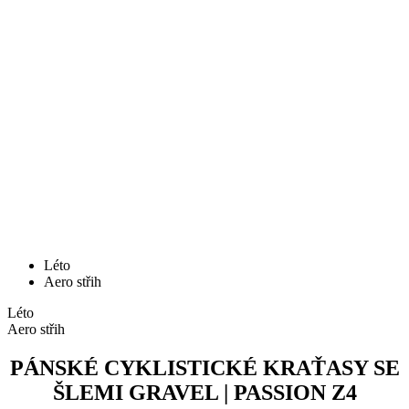
Léto
Aero střih
Léto
Aero střih
PÁNSKÉ CYKLISTICKÉ KRAŤASY SE
ŠLEMI GRAVEL | PASSION Z4
ANTHRACITE
Cena
199 €
Pánské cyklistické kraťasy se šlemi GRAVEL | PASSION Z4