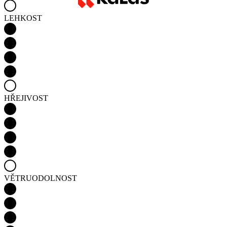
HŘEJIVOST
VĚTRUODOLNOST
VODĚODOLNOST