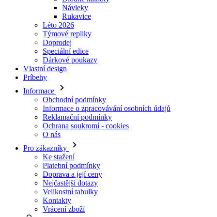
Doprodej
Speciální edice
Dárkové poukazy
Vlastní design
Príbehy
Informace
Obchodní podmínky
Informace o zpracovávání osobních údajů
Reklamační podmínky
Ochrana soukromí - cookies
O nás
Pro zákazníky
Ke stažení
Platební podmínky
Doprava a její ceny
Nejčastější dotazy
Velikostní tabulky
Kontakty
Vrácení zboží
Přihlásit se