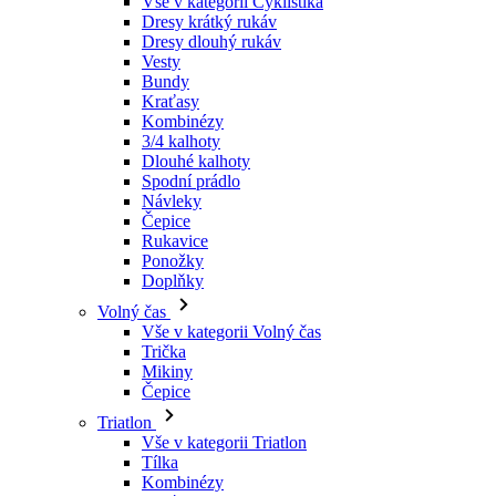
Kraťasy
Kombinézy
3/4 kalhoty
Dlouhé kalhoty
Spodní prádlo
Návleky
Čepice
Rukavice
Ponožky
Doplňky
Volný čas
Vše v kategorii Volný čas
Trička
Mikiny
Čepice
Triatlon
Vše v kategorii Triatlon
Tílka
Kombinézy
Kraťasy
Léto 2026
Týmové repliky
Speciální edice
Doprodej