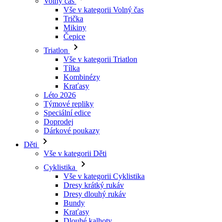
Triatlon
Vše v kategorii Triatlon
Tílka
Kombinézy
Kraťasy
Léto 2026
Týmové repliky
Speciální edice
Doprodej
Dárkové poukazy
Děti
Vše v kategorii Děti
Cyklistika
Vše v kategorii Cyklistika
Dresy krátký rukáv
Dresy dlouhý rukáv
Bundy
Kraťasy
Dlouhé kalhoty
Návleky
Rukavice
Léto 2026
Týmové repliky