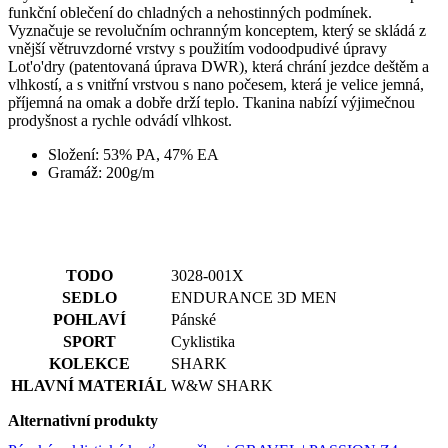
příjemná na omak a dobře drží teplo. Tkanina nabízí výjimečnou
prodyšnost a rychle odvádí vlhkost.
Složení: 53% PA, 47% EA
Gramáž: 200g/m
TODO
3028-001X
SEDLO
ENDURANCE 3D MEN
POHLAVÍ
Pánské
SPORT
Cyklistika
KOLEKCE
SHARK
HLAVNÍ MATERIÁL
W&W SHARK
Alternativní produkty
Pánské cyklistické kraťasy se šlemi GRAVEL | PASSION Z4
Anthracite