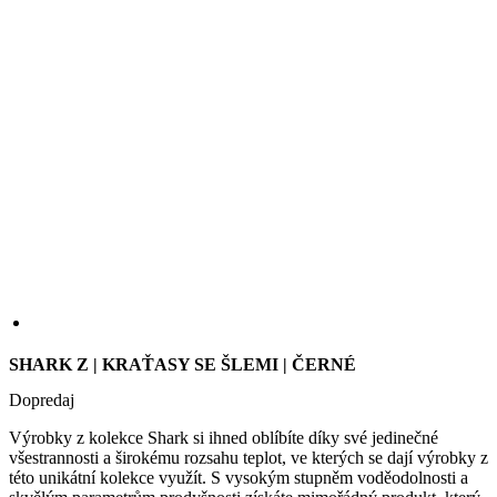
SHARK Z | KRAŤASY SE ŠLEMI | ČERNÉ
Dopredaj
Výrobky z kolekce Shark si ihned oblíbíte díky své jedinečné
všestrannosti a širokému rozsahu teplot, ve kterých se dají výrobky z
této unikátní kolekce využít. S vysokým stupněm voděodolnosti a
skvělým parametrům prodyšnosti získáte mimořádný produkt, který
Vás udrží v teple a suchu deštivých dnech na kole. Kraťasy jsou
velmi lehké – právě díky tkané konstrukci jsou výrazně lehčí než
obdobné pletené úplety a zároveň jsou díky tomu i výrazně
odolnější proti oděru.