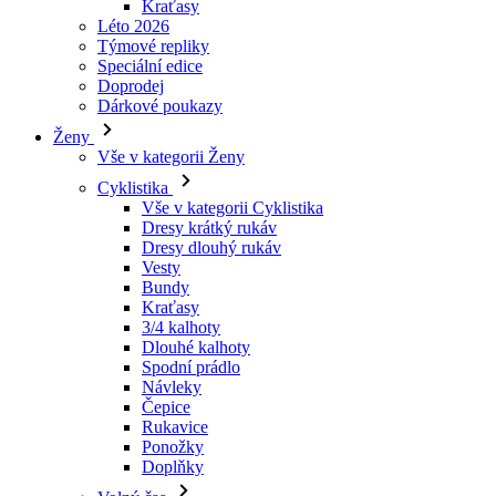
Dárkové poukazy
Ženy
Vše v kategorii Ženy
Cyklistika
Vše v kategorii Cyklistika
Dresy krátký rukáv
Dresy dlouhý rukáv
Vesty
Bundy
Kraťasy
3/4 kalhoty
Dlouhé kalhoty
Spodní prádlo
Návleky
Čepice
Rukavice
Ponožky
Doplňky
Volný čas
Vše v kategorii Volný čas
Trička
Mikiny
Čepice