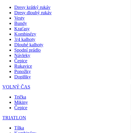
Dresy krátký rukáv
Dresy dlouhý rukáv
Vesty
Bundy
Kraťasy
Kombinézy
3/4 kalhoty
Dlouhé kalhoty
Spodní prádlo
Návleky
Čepice
Rukavice
Ponožky
Doplňky
VOLNÝ ČAS
Trička
Mikiny
Čepice
TRIATLON
Tílka