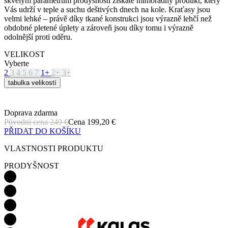
VELIKOST
Vyberte
2
3
4
5
6
7
1+
2+
3+
tabulka velikostí
Doprava zdarma
Původní cena
249 €
Cena
199,20 €
PŘIDAT DO KOŠÍKU
VLASTNOSTI PRODUKTU
PRODYŠNOST
LEHKOST