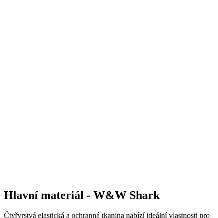
Hlavní materiál - W&W Shark
Čtyřvrstvá elastická a ochranná tkanina nabízí ideální vlastnosti pro
funkční oblečení do chladných a nehostinných podmínek.
Vyznačuje se revolučním ochranným konceptem, který se skládá z
vnější větruvzdorné vrstvy s použitím vodoodpudivé úpravy
Lot'o'dry (patentovaná úprava DWR), která chrání jezdce deštěm a
vlhkostí, a s vnitřní vrstvou s nano počesem, která je velice jemná,