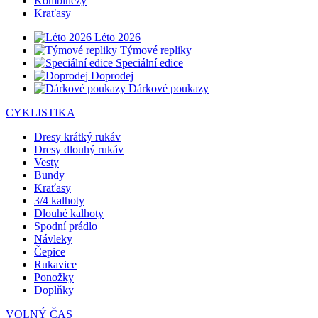
Kombinézy
Kraťasy
Léto 2026
Týmové repliky
Speciální edice
Doprodej
Dárkové poukazy
CYKLISTIKA
Dresy krátký rukáv
Dresy dlouhý rukáv
Vesty
Bundy
Kraťasy
3/4 kalhoty
Dlouhé kalhoty
Spodní prádlo
Návleky
Čepice
Rukavice
Ponožky
Doplňky
VOLNÝ ČAS