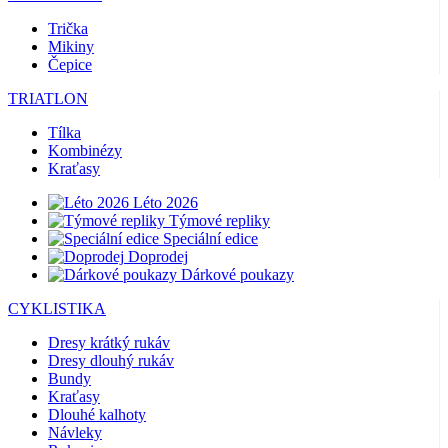
Trička
Mikiny
Čepice
TRIATLON
Tílka
Kombinézy
Kraťasy
Léto 2026
Týmové repliky
Speciální edice
Doprodej
Dárkové poukazy
CYKLISTIKA
Dresy krátký rukáv
Dresy dlouhý rukáv
Bundy
Kraťasy
Dlouhé kalhoty
Návleky