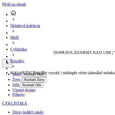
Přejít na obsah
Skladová kolekcia
Muži
Cyklistika
DOPRAVA ZDARMA NAD 130€ | 
Ponožky
KALAS Z4 | Ponožky vysoké | midnight violet
(aktuální stránka
Muži
Rozbalit Muži
Ženy
Rozbalit Ženy
Děti
Rozbalit Děti
Vlastní design
Príbehy
CYKLISTIKA
Dresy krátký rukáv