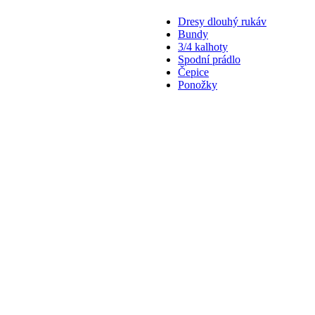
Dresy dlouhý rukáv
Bundy
3/4 kalhoty
Spodní prádlo
Čepice
Ponožky