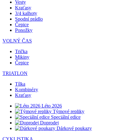
Vesty
Kraťasy
3/4 kalhoty
Spodní prádlo
Čepice
Ponožky
VOLNÝ ČAS
Trička
Mikiny
Čepice
TRIATLON
Tílka
Kombinézy
Kraťasy
Léto 2026
Týmové repliky
Speciální edice
Doprodej
Dárkové poukazy
CYKLISTIKA