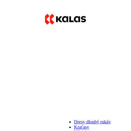
Dresy dlouhý rukáv
Kraťasy
Návleky