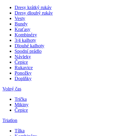
Dresy krátký rukáv
Dresy dlouhý rukáv
Vesty
Bundy
Kraťasy
Kombinézy
3/4 kalhoty
Dlouhé kalhoty
Spodní prádlo
Návleky
Čepice
Rukavice
Ponožky
Doplňky
Volný čas
Trička
Mikiny
Čepice
Triatlon
Tílka