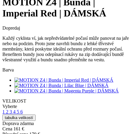
MOTION Z4 | Bunda |
Imperial Red | DÁMSKÁ
Dopredaj
Každý cyklista ví, jak nepředvídatelné počasí může panovat na jaře
nebo na podzim. Proto jsme navrhli bundu z lehké třívrstvé
membrány, která poskytne ideální ochranu před rozmary počasí.
Benefitem bundy jsou odepínací rukávy na zip dodávající bundě
všestranné využití a bundu snadno přeměníte na vestu.
Barva
VELIKOST
Vyberte
1
2
3
4
5
6
tabulka velikostí
Doprava zdarma
Cena
161 €