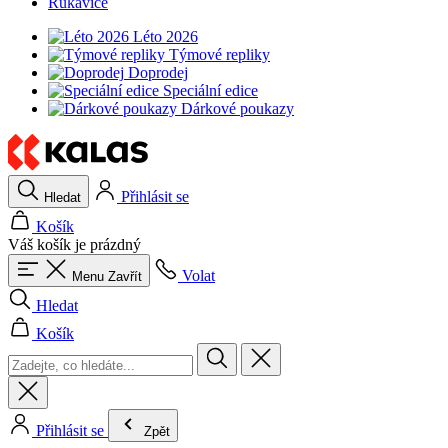
Rukavice
Léto 2026
Týmové repliky
Doprodej
Speciální edice
Dárkové poukazy
Přihlásit se
Hledat
Košík
Váš košík je prázdný
Volat
Menu
Zavřít
Hledat
Košík
Přihlásit se
Zpět