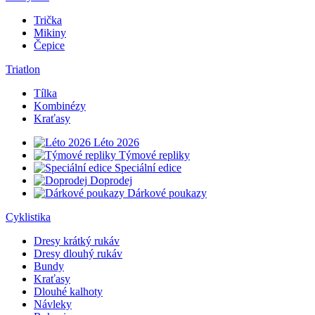
Trička
Mikiny
Čepice
Triatlon
Tílka
Kombinézy
Kraťasy
Léto 2026
Týmové repliky
Speciální edice
Doprodej
Dárkové poukazy
Cyklistika
Dresy krátký rukáv
Dresy dlouhý rukáv
Bundy
Kraťasy
Dlouhé kalhoty
Návleky