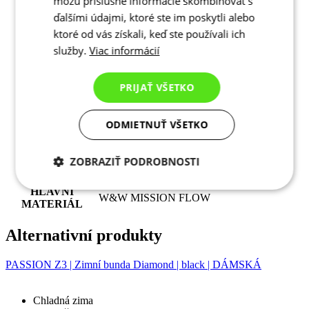
môžu príslušné informácie skombinovať s
ďalšími údajmi, ktoré ste im poskytli alebo
ktoré od vás získali, keď ste používali ich
služby.
Viac informácií
PRIJAŤ VŠETKO
TODO
2042-262X
Střih
Klasický střih
Klasický střih | Větruodolný | Voděodolný |
ODMIETNUŤ VŠETKO
Štítky
Jaro/Podzim
POHLAVÍ
Dámské
ZOBRAZIŤ PODROBNOSTI
SPORT
Cyklistika
KOLEKCE
MOTION
Potrebné cookies
Analytické
HLAVNÍ
W&W MISSION FLOW
cookies
MATERIÁL
Alternativní produkty
Marketingové
Funkcie
PASSION Z3 | Zimní bunda Diamond | black | DÁMSKÁ
cookies
Chladná zima