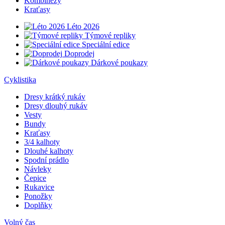
Kombinézy
Kraťasy
Léto 2026
Týmové repliky
Speciální edice
Doprodej
Dárkové poukazy
Cyklistika
Dresy krátký rukáv
Dresy dlouhý rukáv
Vesty
Bundy
Kraťasy
3/4 kalhoty
Dlouhé kalhoty
Spodní prádlo
Návleky
Čepice
Rukavice
Ponožky
Doplňky
Volný čas