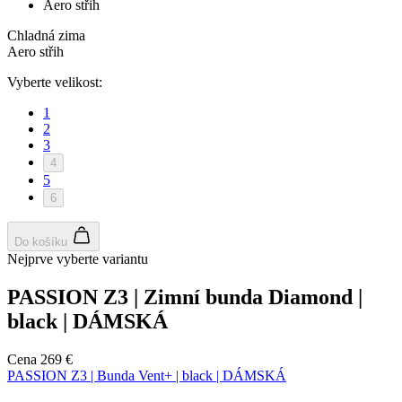
Aero střih
Nezaradené cookies
Chladná zima
Aero střih
Vyberte velikost:
1
2
Potrebné cookies
Analytické cookies
3
4
Marketingové cookies
Funkcie
5
Nezaradené cookies
6
Nevyhnutne potrebné súbory cookie umožňujú
základné funkcie webovej lokality, ako prihlásenie
Do košíku
používateľa a správa účtu. Webová lokalita sa nedá
Nejprve vyberte variantu
správne používať bez nevyhnutne potrebných
súborov cookie.
PASSION Z3 | Zimní bunda Diamond |
Poskytovateľ
/
Uplynutie
Meno
black | DÁMSKÁ
Doména
platnosti
PHPSESSID
Cookies
PHP.net
Cena
269 €
relácie
www.kalaswear.sk
PASSION Z3 | Bunda Vent+ | black | DÁMSKÁ
a
j