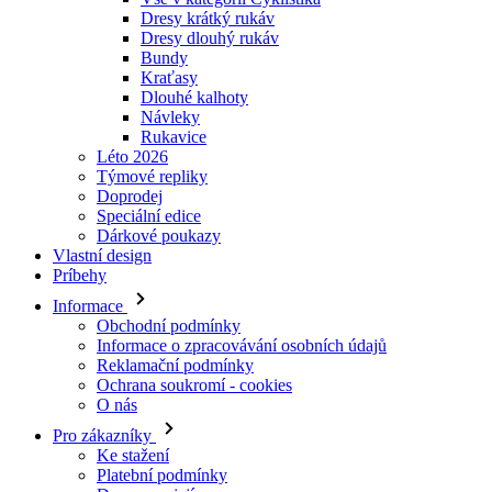
Dresy krátký rukáv
Dresy dlouhý rukáv
Bundy
Kraťasy
Dlouhé kalhoty
Návleky
Rukavice
Léto 2026
Týmové repliky
Doprodej
Speciální edice
Dárkové poukazy
Vlastní design
Príbehy
Informace
Obchodní podmínky
Informace o zpracovávání osobních údajů
Reklamační podmínky
Ochrana soukromí - cookies
O nás
Pro zákazníky
Ke stažení
Platební podmínky