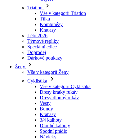
Triatlon
Vše v kategorii Triatlon
Tílka
Kombinézy
Kraťasy
Léto 2026
Týmové repliky
Speciální edice
Doprodej
Dárkové poukazy
Ženy
Vše v kategorii Ženy
Cyklistika
Vše v kategorii Cyklistika
Dresy krátký rukáv
Dresy dlouhý rukáv
Vesty
Bundy
Kraťasy
3/4 kalhoty
Dlouhé kalhoty
Spodní prádlo
Návleky