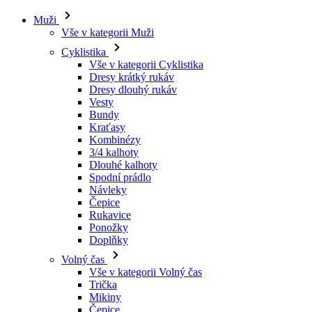
Muži
Vše v kategorii Muži
Cyklistika
Vše v kategorii Cyklistika
Dresy krátký rukáv
Dresy dlouhý rukáv
Vesty
Bundy
Kraťasy
Kombinézy
3/4 kalhoty
Dlouhé kalhoty
Spodní prádlo
Návleky
Čepice
Rukavice
Ponožky
Doplňky
Volný čas
Vše v kategorii Volný čas
Trička
Mikiny
Čepice