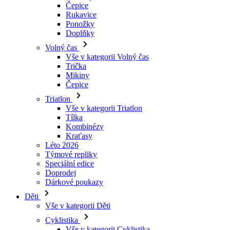
Čepice
Rukavice
Ponožky
Doplňky
Volný čas
Vše v kategorii Volný čas
Trička
Mikiny
Čepice
Triatlon
Vše v kategorii Triatlon
Tílka
Kombinézy
Kraťasy
Léto 2026
Týmové repliky
Speciální edice
Doprodej
Dárkové poukazy
Děti
Vše v kategorii Děti
Cyklistika
Vše v kategorii Cyklistika