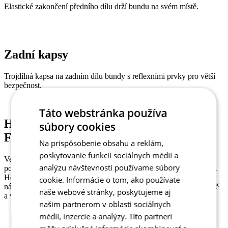
Elastické zakončení předního dílu drží bundu na svém místě.
Zadní kapsy
Trojdílná kapsa na zadním dílu bundy s reflexními prvky pro větší
bezpečnost.
Táto webstránka používa
Hlavní materiál - W&W MISSION
súbory cookies
FLOW
Na prispôsobenie obsahu a reklám,
poskytovanie funkcií sociálnych médií a
Velice lehký třívrstvý membránový materiál, kdy vrchní i spodní
analýzu návštevnosti používame súbory
polyesterový materiál je slaminován s vysoce funkční membránou.
Horní vrstva materiálu je velice kompaktní a je zárukou snížené
cookie. Informácie o tom, ako používate
náchylnosti materiálu na oděr. Materiál je odolný proti větru a vodě
naše webové stránky, poskytujeme aj
a velice snadný na údržbu.
našim partnerom v oblasti sociálnych
Složení: 90% Polyester, 10% Polyuretan
médií, inzercie a analýzy. Títo partneri
Gramáž: 160g/m2