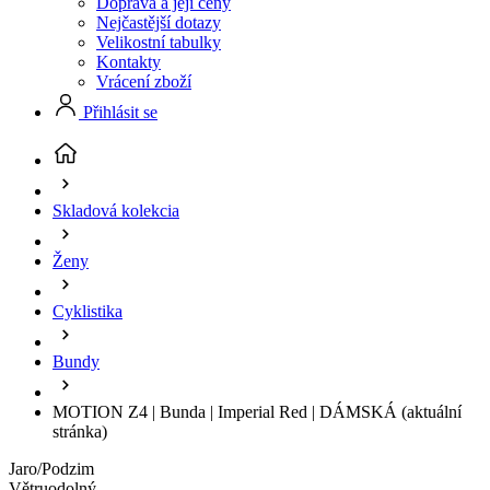
Doprava a její ceny
Nejčastější dotazy
Velikostní tabulky
Kontakty
Vrácení zboží
Přihlásit se
Skladová kolekcia
Ženy
Cyklistika
Bundy
MOTION Z4 | Bunda | Imperial Red | DÁMSKÁ
(aktuální
stránka)
Jaro/Podzim
Větruodolný