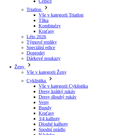
Čepice
Triatlon
Vše v kategorii Triatlon
Tílka
Kombinézy
Kraťasy
Léto 2026
Týmové repliky
Speciální edice
Doprodej
Dárkové poukazy
Ženy
Vše v kategorii Ženy
Cyklistika
Vše v kategorii Cyklistika
Dresy krátký rukáv
Dresy dlouhý rukáv
Vesty
Bundy
Kraťasy
3/4 kalhoty
Dlouhé kalhoty
Spodní prádlo
Návleky