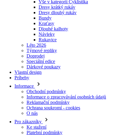
Vše v kategorii Cyklistika
Dresy krátký rukáv
Dresy dlouhý rukáv
Bundy
Kraťasy
Dlouhé kalhoty
Návleky
Rukavice
Léto 2026
Týmové repliky
Doprodej
Speciální edice
Dárkové poukazy
Vlastní design
Príbehy
Informace
Obchodní podmínky
Informace o zpracovávání osobních údajů
Reklamační podmínky
Ochrana soukromí - cookies
O nás
Pro zákazníky
Ke stažení
Platební podmínky