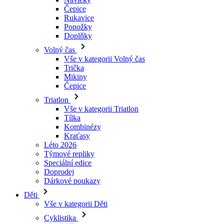
Čepice
Rukavice
Ponožky
Doplňky
Volný čas
Vše v kategorii Volný čas
Trička
Mikiny
Čepice
Triatlon
Vše v kategorii Triatlon
Tílka
Kombinézy
Kraťasy
Léto 2026
Týmové repliky
Speciální edice
Doprodej
Dárkové poukazy
Děti
Vše v kategorii Děti
Cyklistika