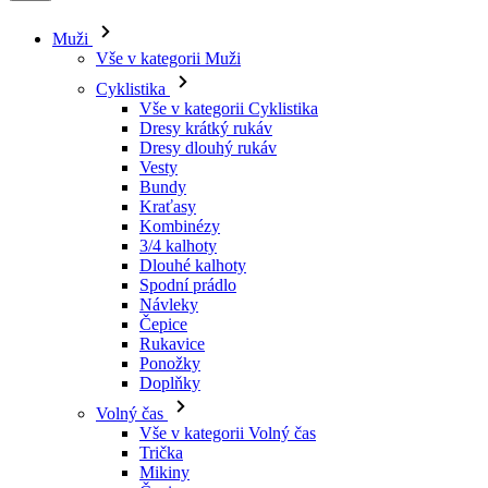
Muži
Vše v kategorii Muži
Cyklistika
Vše v kategorii Cyklistika
Dresy krátký rukáv
Dresy dlouhý rukáv
Vesty
Bundy
Kraťasy
Kombinézy
3/4 kalhoty
Dlouhé kalhoty
Spodní prádlo
Návleky
Čepice
Rukavice
Ponožky
Doplňky
Volný čas
Vše v kategorii Volný čas
Trička
Mikiny