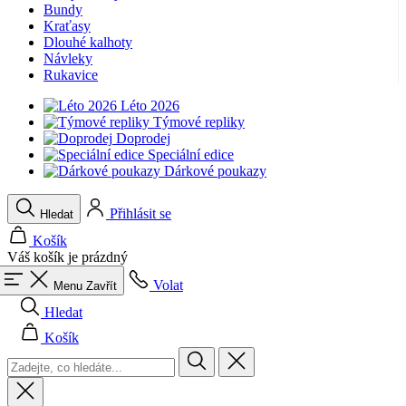
Bundy
product[40001949]
www.kalaswear.sk
1 rok
Kraťasy
Dlouhé kalhoty
product[40001947]
www.kalaswear.sk
1 rok
Návleky
Rukavice
product[40001960]
www.kalaswear.sk
1 rok
product[24054]
www.kalaswear.sk
1 rok
Léto 2026
Týmové repliky
product[40001944]
www.kalaswear.sk
1 rok
Doprodej
Speciální edice
product[40001876]
www.kalaswear.sk
1 rok
Dárkové poukazy
product[40001948]
www.kalaswear.sk
1 rok
product[40001875]
www.kalaswear.sk
1 rok
Přihlásit se
Hledat
Košík
Váš košík je prázdný
Volat
Menu
Zavřít
Hledat
Košík