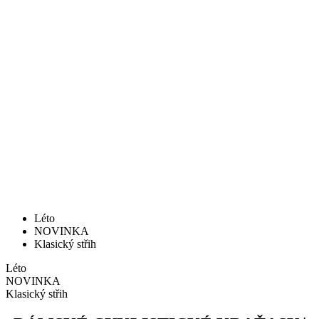
Léto
NOVINKA
Klasický střih
Léto
NOVINKA
Klasický střih
DÁMSKÉ CYKLISTICKÉ KRAŤASY |
MOTION Z6 NAVYBLUE
Cena
109 €