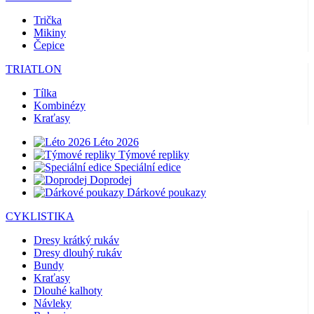
Trička
Mikiny
Čepice
TRIATLON
Tílka
Kombinézy
Kraťasy
Léto 2026
Týmové repliky
Speciální edice
Doprodej
Dárkové poukazy
CYKLISTIKA
Dresy krátký rukáv
Dresy dlouhý rukáv
Bundy
Kraťasy
Dlouhé kalhoty
Návleky