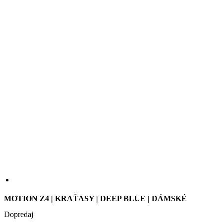
MOTION Z4 | KRAŤASY | DEEP BLUE | DÁMSKÉ
Dopredaj
Kraťasy Motion jsou vyrobeny z vysoce kvalitní a kompresní látky
Lycra Power, která se vyznačuje výbornou elasticitou a prodyšností.
Pohodlné sedlo ZOOM X Women zajišťuje komfort jak pro krátké,
tak pro středně dlouhé vyjížďky.