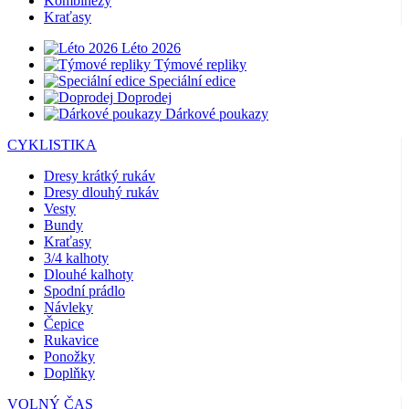
Kombinézy
Kraťasy
Léto 2026
Týmové repliky
Speciální edice
Doprodej
Dárkové poukazy
CYKLISTIKA
Dresy krátký rukáv
Dresy dlouhý rukáv
Vesty
Bundy
Kraťasy
3/4 kalhoty
Dlouhé kalhoty
Spodní prádlo
Návleky
Čepice
Rukavice
Ponožky
Doplňky
VOLNÝ ČAS