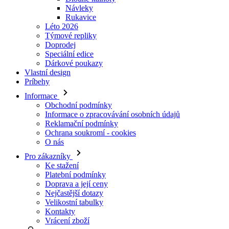
Doprodej
Speciální edice
Dárkové poukazy
Vlastní design
Príbehy
Informace
Obchodní podmínky
Informace o zpracovávání osobních údajů
Reklamační podmínky
Ochrana soukromí - cookies
O nás
Pro zákazníky
Ke stažení
Platební podmínky
Doprava a její ceny
Nejčastější dotazy
Velikostní tabulky
Kontakty
Vrácení zboží
Přihlásit se