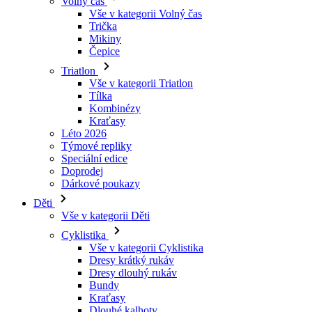
Triatlon
Vše v kategorii Triatlon
Tílka
Kombinézy
Kraťasy
Léto 2026
Týmové repliky
Speciální edice
Doprodej
Dárkové poukazy
Děti
Vše v kategorii Děti
Cyklistika
Vše v kategorii Cyklistika
Dresy krátký rukáv
Dresy dlouhý rukáv
Bundy
Kraťasy
Dlouhé kalhoty
Návleky
Rukavice
Léto 2026
Týmové repliky