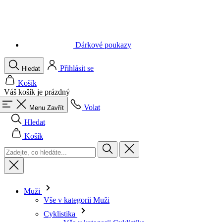
Dárkové poukazy
Přihlásit se
Hledat
Košík
Váš košík je prázdný
Volat
Menu
Zavřít
Hledat
Košík
Muži
Vše v kategorii Muži
Cyklistika
Vše v kategorii Cyklistika
Dresy krátký rukáv
Dresy dlouhý rukáv
Vesty
Bundy