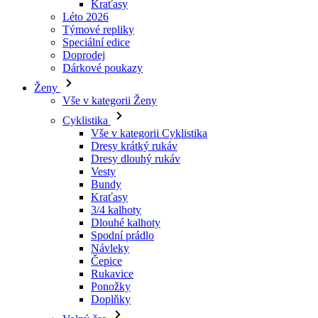
Dárkové poukazy
Ženy
Vše v kategorii Ženy
Cyklistika
Vše v kategorii Cyklistika
Dresy krátký rukáv
Dresy dlouhý rukáv
Vesty
Bundy
Kraťasy
3/4 kalhoty
Dlouhé kalhoty
Spodní prádlo
Návleky
Čepice
Rukavice
Ponožky
Doplňky
Volný čas
Vše v kategorii Volný čas
Trička
Mikiny
Čepice