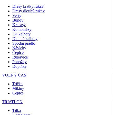
Dresy krátký rukáv
Dresy dlouhý rukáv
Vesty
Bundy
Kraťasy
Kombinézy
3/4 kalhoty
Dlouhé kalhoty
Spodní prádlo
Návleky
Čepice
Rukavice
Ponožky
Doplňky
VOLNÝ ČAS
Trička
Mikiny
Čepice
TRIATLON
Tílka