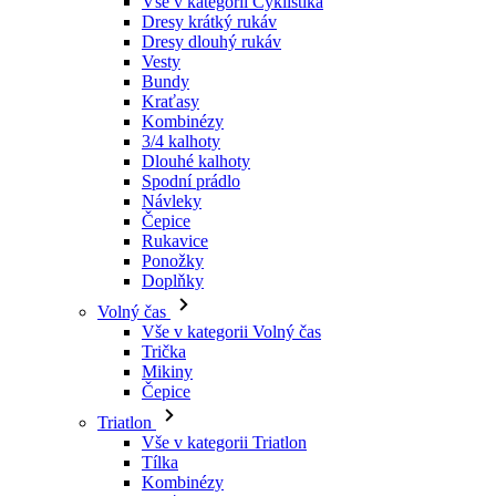
Kraťasy
Kombinézy
3/4 kalhoty
Dlouhé kalhoty
Spodní prádlo
Návleky
Čepice
Rukavice
Ponožky
Doplňky
Volný čas
Vše v kategorii Volný čas
Trička
Mikiny
Čepice
Triatlon
Vše v kategorii Triatlon
Tílka
Kombinézy
Kraťasy
Léto 2026
Týmové repliky
Speciální edice
Doprodej