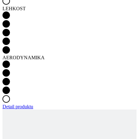
AERODYNAMIKA
Detail produktu
MOTION Z4 | KRAŤASY | DEEP BLUE |
DÁMSKÉ