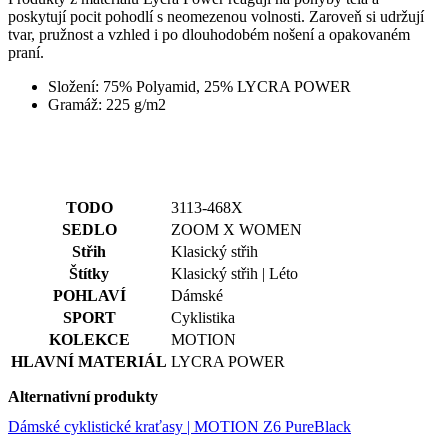
Složení: 75% Polyamid, 25% LYCRA POWER
Gramáž: 225 g/m2
TODO
3113-468X
SEDLO
ZOOM X WOMEN
Střih
Klasický střih
Štítky
Klasický střih | Léto
POHLAVÍ
Dámské
SPORT
Cyklistika
KOLEKCE
MOTION
HLAVNÍ MATERIÁL
LYCRA POWER
Alternativní produkty
Dámské cyklistické kraťasy | MOTION Z6 PureBlack