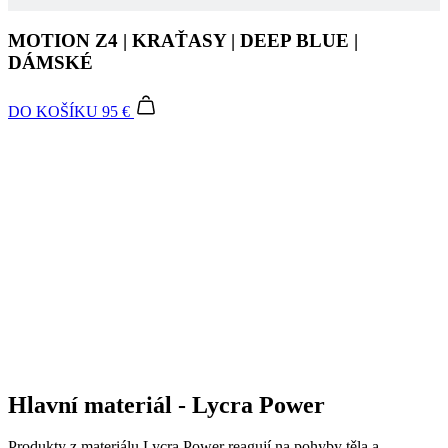
DO KOŠÍKU
95 €
Hlavní materiál - Lycra Power
Produkty z materiálu Lycra Power reagují na pohyby těla a
poskytují pocit pohodlí s neomezenou volnosti. Zaroveň si udržují
tvar, pružnost a vzhled i po dlouhodobém nošení a opakovaném
praní.