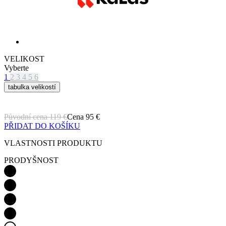
VELIKOST
Vyberte
1
2
3
4
5
6
tabulka velikostí
Původní cena
119 €
Cena
95 €
PŘIDAT DO KOŠÍKU
VLASTNOSTI PRODUKTU
PRODYŠNOST
LEHKOST