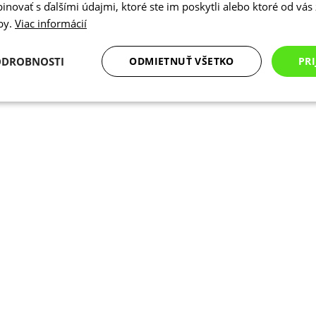
novať s ďalšími údajmi, ktoré ste im poskytli alebo ktoré od vás z
žby.
Viac informácií
ODROBNOSTI
ODMIETNUŤ VŠETKO
PRI
Analytické
Marketingové
Funkcie
cookies
cookies
cookies
Analytické cookies
Marketingové cookies
Funkcie
Nezarade
súbory cookie umožňujú základné funkcie webovej lokality, ako prihlásenie používate
edá správne používať bez nevyhnutne potrebných súborov cookie.
Poskytovateľ
/
Uplynutie
Opis
Doména
platnosti
Cookies
Cookie generované aplikáciami založen
PHP.net
relácie
Toto je univerzálny identifikátor použ
www.kalaswear.sk