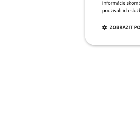
informácie skombi
používali ich slu
ZOBRAZIŤ P
Potrebné
cookies
Potrebné 
Nevyhnutne potrebné 
Webová lokalita sa n
Meno
PHPSESSID