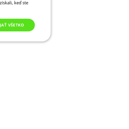
ískali, keď ste
JAŤ VŠETKO
Nezaradené
cookies
né cookies
ľa a správa účtu.
ými na jazyku PHP.
ívaný na údržbu