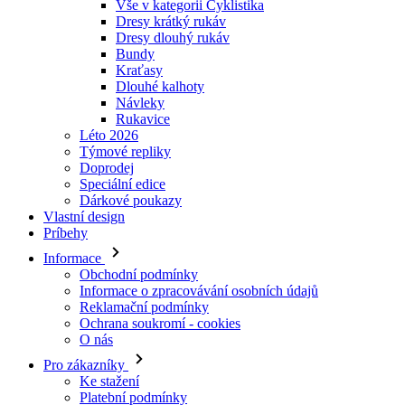
Vše v kategorii Cyklistika
Dresy krátký rukáv
Dresy dlouhý rukáv
Bundy
Kraťasy
Dlouhé kalhoty
Návleky
Rukavice
Léto 2026
Týmové repliky
Doprodej
Speciální edice
Dárkové poukazy
Vlastní design
Príbehy
Informace
Obchodní podmínky
Informace o zpracovávání osobních údajů
Reklamační podmínky
Ochrana soukromí - cookies
O nás
Pro zákazníky
Ke stažení
Platební podmínky