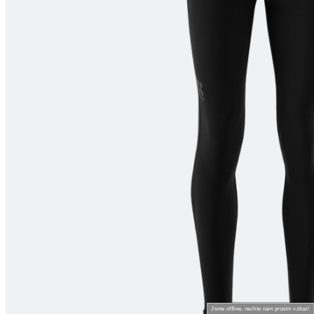
Jsme offline, nechte nám prosím vzkaz!