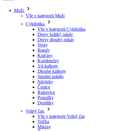
Muži
Vše v kategorii Muži
Cyklistika
Vše v kategorii Cyklistika
Dresy krátký rukáv
Dresy dlouhý rukáv
Vesty
Bundy
Kraťasy
Kombinézy
3/4 kalhoty
Dlouhé kalhoty
Spodní prádlo
Návleky
Čepice
Rukavice
Ponožky
Doplňky
Volný čas
Vše v kategorii Volný čas
Trička
Mikiny