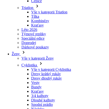
Čepice
Triatlon
Vše v kategorii Triatlon
Tílka
Kombinézy
Kraťasy
Léto 2026
Týmové repliky
Speciální edice
Doprodej
Dárkové poukazy
Ženy
Vše v kategorii Ženy
Cyklistika
Vše v kategorii Cyklistika
Dresy krátký rukáv
Dresy dlouhý rukáv
Vesty
Bundy
Kraťasy
3/4 kalhoty
Dlouhé kalhoty
Spodní prádlo
Návleky