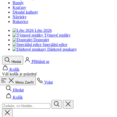
Bundy
product[40001949]
www.kalaswear.sk
1 rok
Kraťasy
Dlouhé kalhoty
product[40001947]
www.kalaswear.sk
1 rok
Návleky
Rukavice
product[40001960]
www.kalaswear.sk
1 rok
product[24054]
www.kalaswear.sk
1 rok
Léto 2026
Týmové repliky
product[40001944]
www.kalaswear.sk
1 rok
Doprodej
Speciální edice
product[40001876]
www.kalaswear.sk
1 rok
Dárkové poukazy
product[40001948]
www.kalaswear.sk
1 rok
product[40001875]
www.kalaswear.sk
1 rok
Přihlásit se
Hledat
Košík
Váš košík je prázdný
Volat
Menu
Zavřít
Hledat
Košík