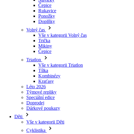
Čepice
Rukavice
Ponožky
Doplňky
Volný čas
Vše v kategorii Volný čas
Trička
Mikiny
Čepice
Triatlon
Vše v kategorii Triatlon
Tílka
Kombinézy
Kraťasy
Léto 2026
Týmové repliky
Speciální edice
Doprodej
Dárkové poukazy
Děti
Vše v kategorii Děti
Cyklistika