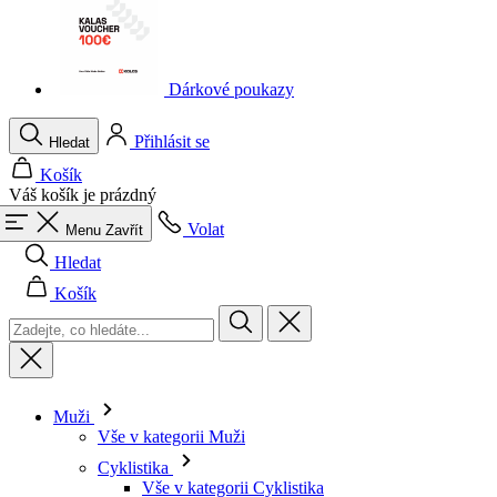
Dárkové poukazy
Přihlásit se
Hledat
Košík
Váš košík je prázdný
Volat
Menu
Zavřít
Hledat
Košík
Muži
Vše v kategorii Muži
Cyklistika
Vše v kategorii Cyklistika