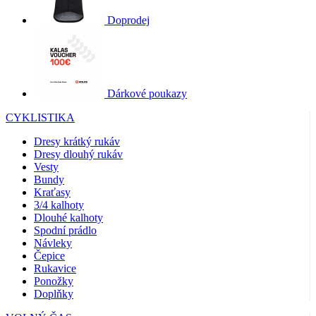
Doprodej
Dárkové poukazy
CYKLISTIKA
Dresy krátký rukáv
Dresy dlouhý rukáv
Vesty
Bundy
Kraťasy
3/4 kalhoty
Dlouhé kalhoty
Spodní prádlo
Návleky
Čepice
Rukavice
Ponožky
Doplňky