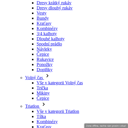
Dresy krátký rukáv
Dresy dlouhý rukáv
Vesty
Bundy
Kraťasy
Kombinézy
3/4 kalhoty
Dlouhé kalhoty
Spodní prádlo
Návleky
Čepice
Rukavice
Ponožky
Doplňky
Volný čas
Vše v kategorii Volný čas
Trička
Mikiny
Čepice
Triatlon
Vše v kategorii Triatlon
Tílka
Kombinézy
Kraťasy
Jsme offline, nechte nám prosím vzkaz!