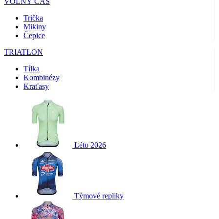
VOLNÝ ČAS
Trička
Mikiny
Čepice
TRIATLON
Tílka
Kombinézy
Kraťasy
Léto 2026
Týmové repliky