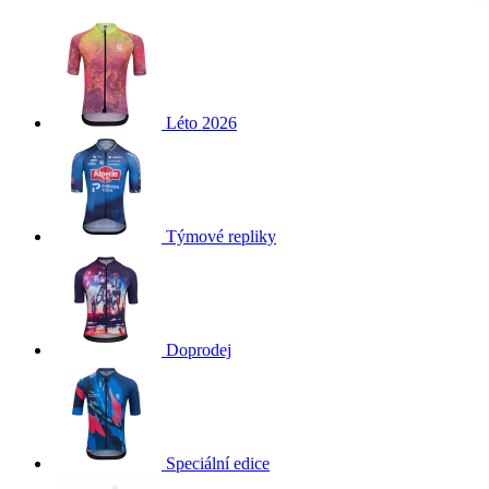
Léto 2026
Týmové repliky
Doprodej
Speciální edice