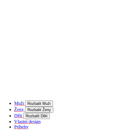
product[40001957]
www.kalaswear.sk
1 rok
používateľ
product[40000884]
www.kalaswear.sk
1 rok
product[40001992]
www.kalaswear.sk
1 rok
product[40001955]
www.kalaswear.sk
1 rok
product[40001956]
www.kalaswear.sk
1 rok
product[40001980]
www.kalaswear.sk
1 rok
product[40001959]
www.kalaswear.sk
1 rok
product[40001971]
www.kalaswear.sk
1 rok
product[40001887]
www.kalaswear.sk
1 rok
product[40001865]
www.kalaswear.sk
1 rok
product[40003304]
www.kalaswear.sk
1 rok
__Secure-YNID
.youtube.com
5
mesiacov
Muži
Rozbalit Muži
4 týždne
Ženy
Rozbalit Ženy
product[40001945]
www.kalaswear.sk
1 rok
Děti
Rozbalit Děti
Vlastní design
product[40001968]
www.kalaswear.sk
1 rok
Príbehy
product[40002009]
www.kalaswear.sk
1 rok