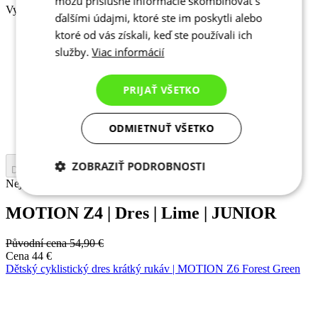
môžu príslušné informácie skombinovať s
Vyberte velikost:
ďalšími údajmi, ktoré ste im poskytli alebo
ktoré od vás získali, keď ste používali ich
110
122
služby.
Viac informácií
128
134
PRIJAŤ VŠETKO
140
146
152
ODMIETNUŤ VŠETKO
158
ZOBRAZIŤ PODROBNOSTI
Do košíku
Nejprve vyberte variantu
Potrebné cookies
Analytické
cookies
MOTION Z4 | Dres | Lime | JUNIOR
Původní cena
54,90 €
Cena
44 €
Marketingové
Funkcie
Dětský cyklistický dres krátký rukáv | MOTION Z6 Forest Green
cookies