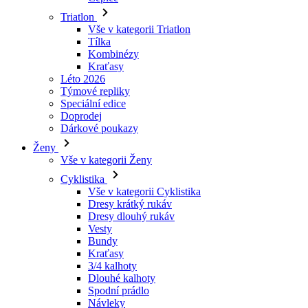
Triatlon
Vše v kategorii Triatlon
Tílka
Kombinézy
Kraťasy
Léto 2026
Týmové repliky
Speciální edice
Doprodej
Dárkové poukazy
Ženy
Vše v kategorii Ženy
Cyklistika
Vše v kategorii Cyklistika
Dresy krátký rukáv
Dresy dlouhý rukáv
Vesty
Bundy
Kraťasy
3/4 kalhoty
Dlouhé kalhoty
Spodní prádlo
Návleky