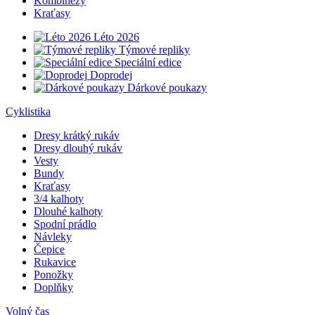
Kombinézy
Kraťasy
Léto 2026
Týmové repliky
Speciální edice
Doprodej
Dárkové poukazy
Cyklistika
Dresy krátký rukáv
Dresy dlouhý rukáv
Vesty
Bundy
Kraťasy
3/4 kalhoty
Dlouhé kalhoty
Spodní prádlo
Návleky
Čepice
Rukavice
Ponožky
Doplňky
Volný čas