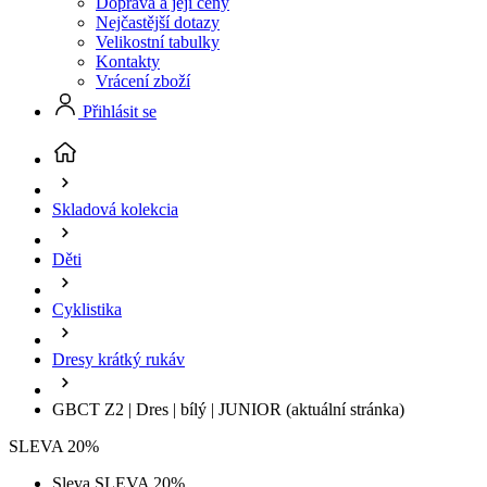
Doprava a její ceny
Nejčastější dotazy
Velikostní tabulky
Kontakty
Vrácení zboží
Přihlásit se
Skladová kolekcia
Děti
Cyklistika
Dresy krátký rukáv
GBCT Z2 | Dres | bílý | JUNIOR
(aktuální stránka)
SLEVA 20%
Sleva SLEVA 20%