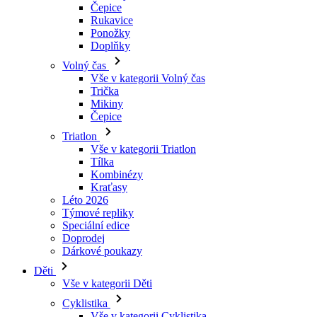
Čepice
Rukavice
Ponožky
Doplňky
Volný čas
Vše v kategorii Volný čas
Trička
Mikiny
Čepice
Triatlon
Vše v kategorii Triatlon
Tílka
Kombinézy
Kraťasy
Léto 2026
Týmové repliky
Speciální edice
Doprodej
Dárkové poukazy
Děti
Vše v kategorii Děti
Cyklistika
Vše v kategorii Cyklistika