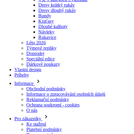
Dresy krátký rukáv
Dresy dlouhý rukáv
Bundy
Kraťasy
Dlouhé kalhoty
Návleky
Rukavice
Léto 2026
Týmové repliky
Doprodej
Speciální edice
Dárkové poukazy
Vlastní design
Príbehy
Informace
Obchodní podmínky
Informace o zpracovávání osobních údajů
Reklamační podmínky
Ochrana soukromí - cookies
O nás
Pro zákazníky
Ke stažení
Platební podmínky