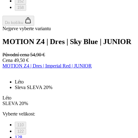
152
158
Do košíku
Nejprve vyberte variantu
MOTION Z4 | Dres | Sky Blue | JUNIOR
Původní cena
54,90 €
Cena
49,50 €
MOTION Z4 | Dres | Imperial Red | JUNIOR
Léto
Sleva SLEVA 20%
Léto
SLEVA 20%
Vyberte velikost:
110
122
128