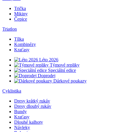
Trička
Mikiny
Čepice
Triatlon
Tílka
Kombinézy
Kraťasy
Léto 2026
Týmové repliky
Speciální edice
Doprodej
Dárkové poukazy
Cyklistika
Dresy krátký rukáv
Dresy dlouhý rukáv
Bundy
Kraťasy
Dlouhé kalhoty
Návleky