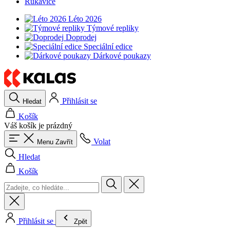
Rukavice
Léto 2026
Týmové repliky
Doprodej
Speciální edice
Dárkové poukazy
Přihlásit se
Hledat
Košík
Váš košík je prázdný
Volat
Menu
Zavřít
Hledat
Košík
Přihlásit se
Zpět