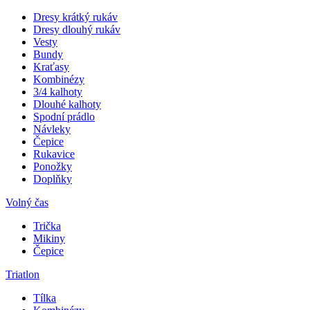
Dresy krátký rukáv
Dresy dlouhý rukáv
Vesty
Bundy
Kraťasy
Kombinézy
3/4 kalhoty
Dlouhé kalhoty
Spodní prádlo
Návleky
Čepice
Rukavice
Ponožky
Doplňky
Volný čas
Trička
Mikiny
Čepice
Triatlon
Tílka