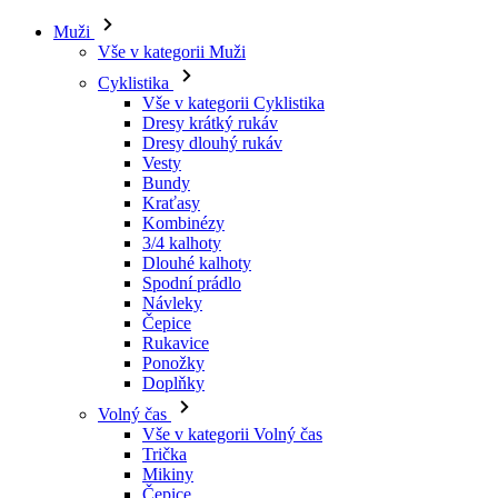
Muži
Vše v kategorii Muži
Cyklistika
Vše v kategorii Cyklistika
Dresy krátký rukáv
Dresy dlouhý rukáv
Vesty
Bundy
Kraťasy
Kombinézy
3/4 kalhoty
Dlouhé kalhoty
Spodní prádlo
Návleky
Čepice
Rukavice
Ponožky
Doplňky
Volný čas
Vše v kategorii Volný čas
Trička
Mikiny
Čepice