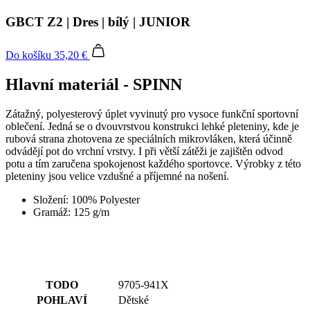
GBCT Z2 | Dres | bílý | JUNIOR
Do košíku
35,20 €
Hlavní materiál - SPINN
Zátažný, polyesterový úplet vyvinutý pro vysoce funkční sportovní
oblečení. Jedná se o dvouvrstvou konstrukci lehké pleteniny, kde je
rubová strana zhotovena ze speciálních mikrovláken, která účinně
odvádějí pot do vrchní vrstvy. I při větší zátěži je zajištěn odvod
potu a tím zaručena spokojenost každého sportovce. Výrobky z této
pleteniny jsou velice vzdušné a příjemné na nošení.
Složení: 100% Polyester
Gramáž: 125 g/m
TODO
9705-941X
POHLAVÍ
Dětské