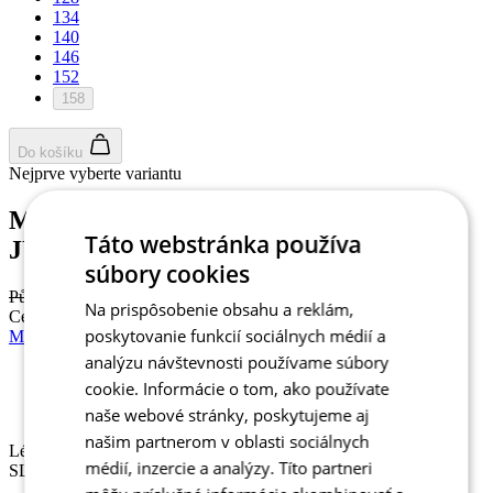
134
140
146
152
158
Do košíku
Nejprve vyberte variantu
MOTION Z4 | Dres | Imperial Red |
Táto webstránka používa
JUNIOR
súbory cookies
Původní cena
54,90 €
Na prispôsobenie obsahu a reklám,
Cena
44 €
poskytovanie funkcií sociálnych médií a
MOTION Z4 | Dres | Lime | JUNIOR
analýzu návštevnosti používame súbory
cookie. Informácie o tom, ako používate
Léto
Sleva SLEVA 20%
naše webové stránky, poskytujeme aj
našim partnerom v oblasti sociálnych
Léto
médií, inzercie a analýzy. Títo partneri
SLEVA 20%