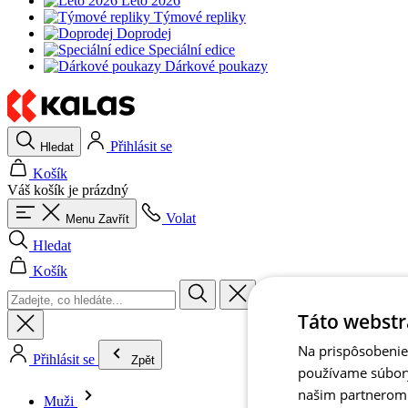
Léto 2026
Týmové repliky
Doprodej
Speciální edice
Dárkové poukazy
Přihlásit se
Hledat
Košík
Váš košík je prázdný
Volat
Menu
Zavřít
Hledat
Košík
Táto webstr
Na prispôsobenie 
Přihlásit se
Zpět
používame súbory
našim partnerom v
Muži