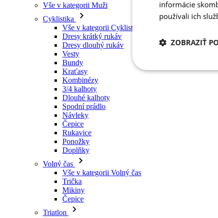
informácie skombi
Vše v kategorii Muži
používali ich slu
Cyklistika
Vše v kategorii Cyklistika
Dresy krátký rukáv
ZOBRAZIŤ P
Dresy dlouhý rukáv
Vesty
Bundy
Kraťasy
Potrebné
cookies
Kombinézy
3/4 kalhoty
Dlouhé kalhoty
Spodní prádlo
Návleky
Čepice
Rukavice
Ponožky
Potrebné 
Doplňky
Volný čas
Nevyhnutne potrebné 
Vše v kategorii Volný čas
Webová lokalita sa n
Trička
Mikiny
Meno
Čepice
PHPSESSID
Triatlon