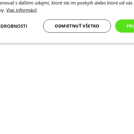
novať s ďalšími údajmi, ktoré ste im poskytli alebo ktoré od vás z
žby.
Viac informácií
ODROBNOSTI
ODMIETNUŤ VŠETKO
PRI
Analytické
Marketingové
Funkcie
cookies
cookies
cookies
Analytické cookies
Marketingové cookies
Funkcie
Nezarade
súbory cookie umožňujú základné funkcie webovej lokality, ako prihlásenie používate
edá správne používať bez nevyhnutne potrebných súborov cookie.
Poskytovateľ
/
Uplynutie
Opis
Doména
platnosti
Cookies
Cookie generované aplikáciami založen
PHP.net
relácie
Toto je univerzálny identifikátor použ
www.kalaswear.sk