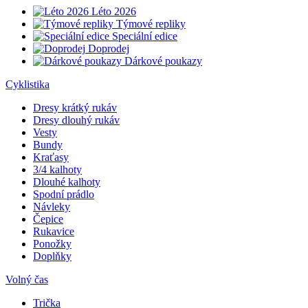
Léto 2026
Týmové repliky
Speciální edice
Doprodej
Dárkové poukazy
Cyklistika
Dresy krátký rukáv
Dresy dlouhý rukáv
Vesty
Bundy
Kraťasy
3/4 kalhoty
Dlouhé kalhoty
Spodní prádlo
Návleky
Čepice
Rukavice
Ponožky
Doplňky
Volný čas
Trička