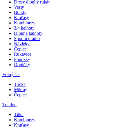
Dresy dlouhý rukáv
Vesty
Bundy
Kraťasy
Kombinézy
3/4 kalhoty
Dlouhé kalhoty
Spodní prádlo
Návleky
Čepice
Rukavice
Ponožky
Doplňky
Volný čas
Trička
Mikiny
Čepice
Triatlon
Tílka
Kombinézy
Kraťasy