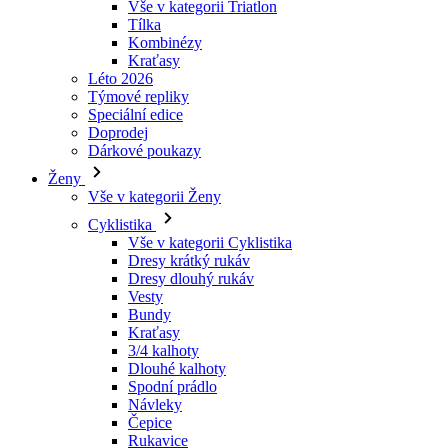
Vše v kategorii Triatlon
Tílka
Kombinézy
Kraťasy
Léto 2026
_se20session
Týmové repliky
Speciální edice
VISITOR_PRIVACY_
Doprodej
Dárkové poukazy
Ženy
Vše v kategorii Ženy
Cyklistika
CookieScriptConse
Vše v kategorii Cyklistika
Dresy krátký rukáv
Dresy dlouhý rukáv
Vesty
ipCountry
Bundy
Kraťasy
laravel_session
3/4 kalhoty
Dlouhé kalhoty
Spodní prádlo
Návleky
Meno
Čepice
P
Meno
Meno
Rukavice
product[40001976]