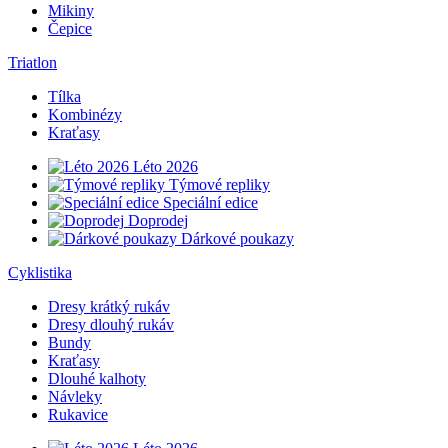
Mikiny
Čepice
Triatlon
Tílka
Kombinézy
Kraťasy
Léto 2026
Týmové repliky
Speciální edice
Doprodej
Dárkové poukazy
Cyklistika
Dresy krátký rukáv
Dresy dlouhý rukáv
Bundy
Kraťasy
Dlouhé kalhoty
Návleky
Rukavice