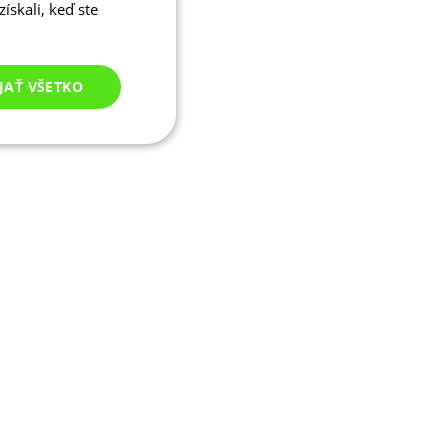
ískali, keď ste
JAŤ VŠETKO
Nezaradené
cookies
né cookies
ľa a správa účtu.
ými na jazyku PHP.
ívaný na údržbu