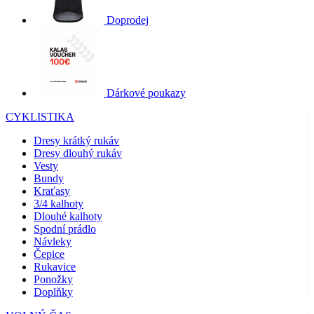
Doprodej
Dárkové poukazy
CYKLISTIKA
Dresy krátký rukáv
Dresy dlouhý rukáv
Vesty
Bundy
Kraťasy
3/4 kalhoty
Dlouhé kalhoty
Spodní prádlo
Návleky
Čepice
Rukavice
Ponožky
Doplňky