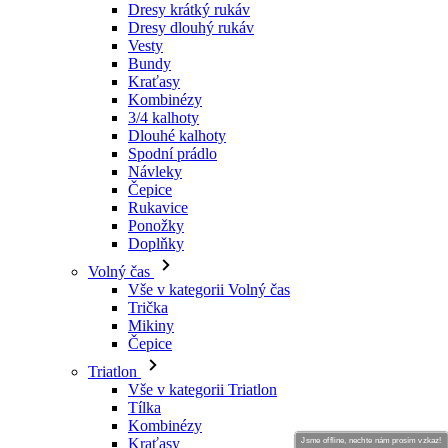
Dresy krátký rukáv
Dresy dlouhý rukáv
Vesty
Bundy
Kraťasy
Kombinézy
3/4 kalhoty
Dlouhé kalhoty
Spodní prádlo
Návleky
Čepice
Rukavice
Ponožky
Doplňky
Volný čas
Vše v kategorii Volný čas
Trička
Mikiny
Čepice
Triatlon
Vše v kategorii Triatlon
Tílka
Kombinézy
Kraťasy
Jsme offline, nechte nám prosím vzkaz!