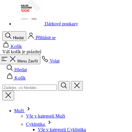
Dárkové poukazy
Přihlásit se
Hledat
Košík
Váš košík je prázdný
Volat
Menu
Zavřít
Hledat
Košík
Muži
Vše v kategorii Muži
Cyklistika
Vše v kategorii Cyklistika