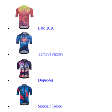
Léto 2026
Týmové repliky
Doprodej
Speciální edice