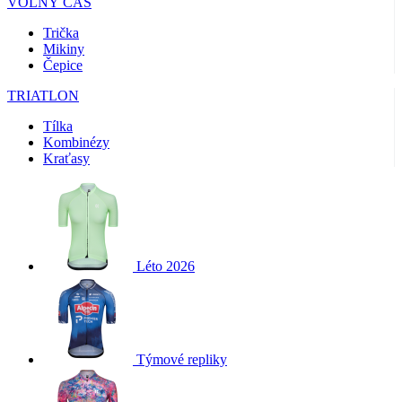
VOLNÝ ČAS
Trička
Mikiny
Čepice
TRIATLON
Tílka
Kombinézy
Kraťasy
Léto 2026
Týmové repliky