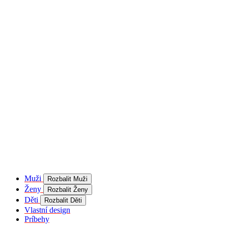
product[40001957]
www.kalaswear.sk
1 rok
používateľ
product[40000884]
www.kalaswear.sk
1 rok
product[40001992]
www.kalaswear.sk
1 rok
product[40001955]
www.kalaswear.sk
1 rok
product[40001956]
www.kalaswear.sk
1 rok
product[40001980]
www.kalaswear.sk
1 rok
product[40001959]
www.kalaswear.sk
1 rok
product[40001971]
www.kalaswear.sk
1 rok
product[40001887]
www.kalaswear.sk
1 rok
product[40001865]
www.kalaswear.sk
1 rok
product[40003304]
www.kalaswear.sk
1 rok
__Secure-YNID
.youtube.com
5
mesiacov
Muži
Rozbalit Muži
4 týždne
Ženy
Rozbalit Ženy
product[40001945]
www.kalaswear.sk
1 rok
Děti
Rozbalit Děti
Vlastní design
product[40001968]
www.kalaswear.sk
1 rok
Príbehy
product[40002009]
www.kalaswear.sk
1 rok