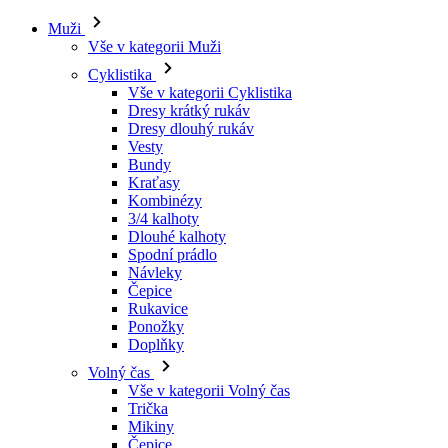
Muži
Vše v kategorii Muži
Cyklistika
Vše v kategorii Cyklistika
Dresy krátký rukáv
Dresy dlouhý rukáv
Vesty
Bundy
Kraťasy
Kombinézy
3/4 kalhoty
Dlouhé kalhoty
Spodní prádlo
Návleky
Čepice
Rukavice
Ponožky
Doplňky
Volný čas
Vše v kategorii Volný čas
Trička
Mikiny
Čepice