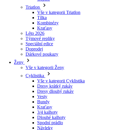
Triatlon
Vše v kategorii Triatlon
Tílka
Kombinézy
Kraťasy
Léto 2026
Týmové repliky
Speciální edice
Doprodej
Dárkové poukazy
Ženy
Vše v kategorii Ženy
Cyklistika
Vše v kategorii Cyklistika
Dresy krátký rukáv
Dresy dlouhý rukáv
Vesty
Bundy
Kraťasy
3/4 kalhoty
Dlouhé kalhoty
Spodní prádlo
Návleky