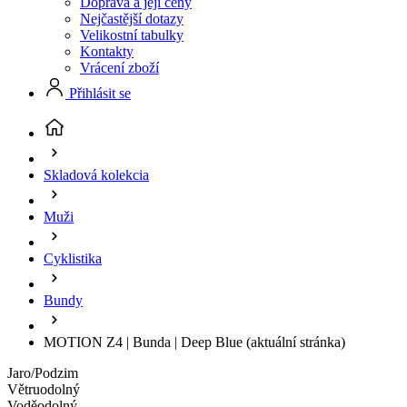
Doprava a její ceny
Nejčastější dotazy
Velikostní tabulky
Kontakty
Vrácení zboží
Přihlásit se
Skladová kolekcia
Muži
Cyklistika
Bundy
MOTION Z4 | Bunda | Deep Blue
(aktuální stránka)
Jaro/Podzim
Větruodolný
Voděodolný