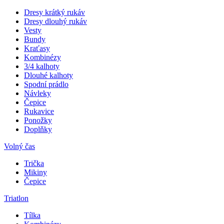
Dresy krátký rukáv
Dresy dlouhý rukáv
Vesty
Bundy
Kraťasy
Kombinézy
3/4 kalhoty
Dlouhé kalhoty
Spodní prádlo
Návleky
Čepice
Rukavice
Ponožky
Doplňky
Volný čas
Trička
Mikiny
Čepice
Triatlon
Tílka