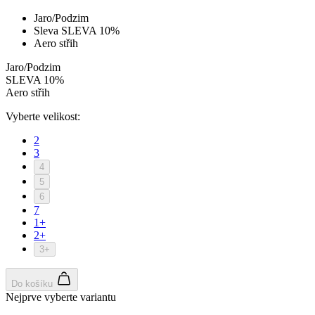
Jaro/Podzim
Sleva SLEVA 10%
Aero střih
Jaro/Podzim
SLEVA 10%
Aero střih
Vyberte velikost:
2
3
4
5
6
7
1+
2+
3+
Do košíku
Nejprve vyberte variantu