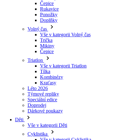
Čepice
Rukavice
Ponožky
Doplňky
Volný čas
Vše v kategorii Volný čas
Trička
Mikiny
Čepice
Triatlon
Vše v kategorii Triatlon
Tílka
Kombinézy
Kraťasy
Léto 2026
Týmové repliky
Speciální edice
Doprodej
Dárkové poukazy
Děti
Vše v kategorii Děti
Cyklistika
Vše v kategorii Cyklistika