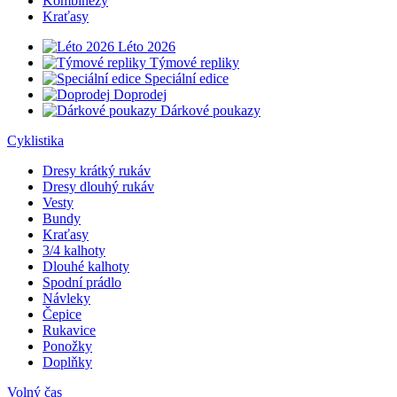
Kombinézy
Kraťasy
Léto 2026
Týmové repliky
Speciální edice
Doprodej
Dárkové poukazy
Cyklistika
Dresy krátký rukáv
Dresy dlouhý rukáv
Vesty
Bundy
Kraťasy
3/4 kalhoty
Dlouhé kalhoty
Spodní prádlo
Návleky
Čepice
Rukavice
Ponožky
Doplňky
Volný čas