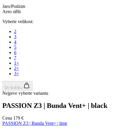
Jaro/Podzim
Aero střih
Vyberte velikost:
2
3
4
5
6
7
1+
2+
3+
Do košíku
Nejprve vyberte variantu
PASSION Z3 | Bunda Vent+ | black
Cena
179 €
PASSION Z3 | Bunda Vent+ | lime