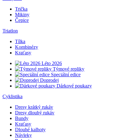
Trička
Mikiny
Čepice
Triatlon
Tílka
Kombinézy
Kraťasy
Léto 2026
Týmové repliky
Speciální edice
Doprodej
Dárkové poukazy
Cyklistika
Dresy krátký rukáv
Dresy dlouhý rukáv
Bundy
Kraťasy
Dlouhé kalhoty
Návleky