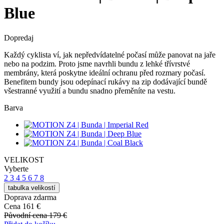
Blue
Dopredaj
Každý cyklista ví, jak nepředvídatelné počasí může panovat na jaře
nebo na podzim. Proto jsme navrhli bundu z lehké třívrstvé
membrány, která poskytne ideální ochranu před rozmary počasí.
Benefitem bundy jsou odepínací rukávy na zip dodávající bundě
všestranné využití a bundu snadno přeměníte na vestu.
Barva
VELIKOST
Vyberte
2
3
4
5
6
7
8
tabulka velikostí
Doprava zdarma
Cena
161 €
Původní cena
179 €