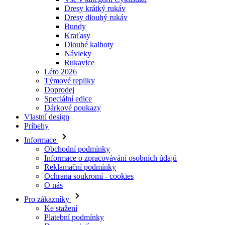
Dresy krátký rukáv
Dresy dlouhý rukáv
Bundy
Kraťasy
Dlouhé kalhoty
Návleky
Rukavice
Léto 2026
Týmové repliky
Doprodej
Speciální edice
Dárkové poukazy
Vlastní design
Príbehy
Informace
Obchodní podmínky
Informace o zpracovávání osobních údajů
Reklamační podmínky
Ochrana soukromí - cookies
O nás
Pro zákazníky
Ke stažení
Platební podmínky