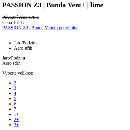
PASSION Z3 | Bunda Vent+ | lime
Původní cena
179 €
Cena
161 €
PASSION Z3 | Bunda Vent+ | petrol blue
Jaro/Podzim
Aero střih
Jaro/Podzim
Aero střih
Vyberte velikost:
2
3
4
5
6
7
1+
2+
3+