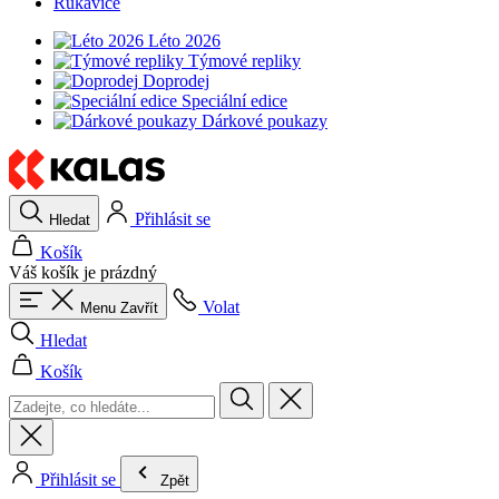
Rukavice
Léto 2026
Týmové repliky
Doprodej
Speciální edice
Dárkové poukazy
Přihlásit se
Hledat
Košík
Váš košík je prázdný
Volat
Menu
Zavřít
Hledat
Košík
Přihlásit se
Zpět