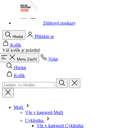
Dárkové poukazy
Přihlásit se
Hledat
Košík
Váš košík je prázdný
Volat
Menu
Zavřít
Hledat
Košík
Muži
Vše v kategorii Muži
Cyklistika
Vše v kategorii Cyklistika