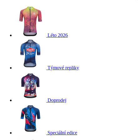
Léto 2026
Týmové repliky
Doprodej
Speciální edice