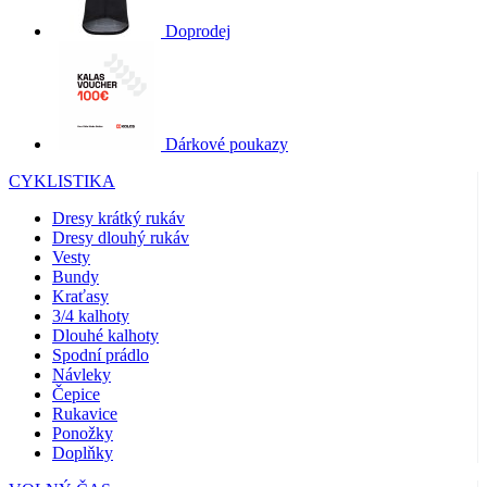
Doprodej
Dárkové poukazy
CYKLISTIKA
Dresy krátký rukáv
Dresy dlouhý rukáv
Vesty
Bundy
Kraťasy
3/4 kalhoty
Dlouhé kalhoty
Spodní prádlo
Návleky
Čepice
Rukavice
Ponožky
Doplňky