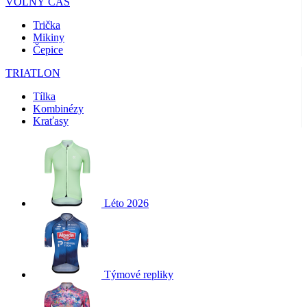
VOLNÝ ČAS
Trička
Mikiny
Čepice
TRIATLON
Tílka
Kombinézy
Kraťasy
Léto 2026
Týmové repliky