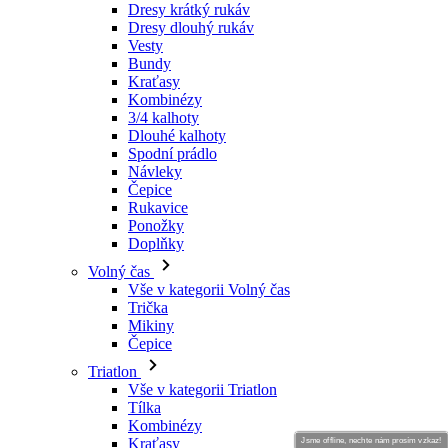
Dresy krátký rukáv
Dresy dlouhý rukáv
Vesty
Bundy
Kraťasy
Kombinézy
3/4 kalhoty
Dlouhé kalhoty
Spodní prádlo
Návleky
Čepice
Rukavice
Ponožky
Doplňky
Volný čas
Vše v kategorii Volný čas
Trička
Mikiny
Čepice
Triatlon
Vše v kategorii Triatlon
Tílka
Kombinézy
Kraťasy
Jsme offline, nechte nám prosím vzkaz!