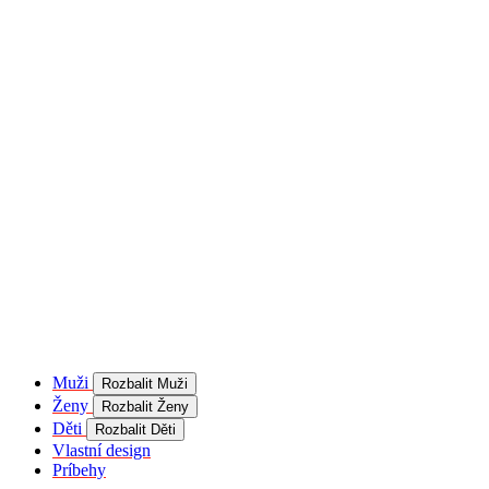
product[40001957]
www.kalaswear.sk
1 rok
používateľ
product[40000884]
www.kalaswear.sk
1 rok
product[40001992]
www.kalaswear.sk
1 rok
product[40001955]
www.kalaswear.sk
1 rok
product[40001956]
www.kalaswear.sk
1 rok
product[40001980]
www.kalaswear.sk
1 rok
product[40001959]
www.kalaswear.sk
1 rok
product[40001971]
www.kalaswear.sk
1 rok
product[40001887]
www.kalaswear.sk
1 rok
product[40001865]
www.kalaswear.sk
1 rok
product[40003304]
www.kalaswear.sk
1 rok
__Secure-YNID
.youtube.com
5
mesiacov
Muži
Rozbalit Muži
4 týždne
Ženy
Rozbalit Ženy
product[40001945]
www.kalaswear.sk
1 rok
Děti
Rozbalit Děti
Vlastní design
product[40001968]
www.kalaswear.sk
1 rok
Príbehy
product[40002009]
www.kalaswear.sk
1 rok