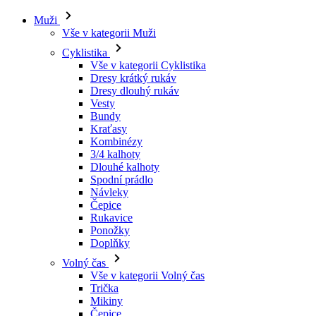
Muži
Vše v kategorii Muži
Cyklistika
Vše v kategorii Cyklistika
Dresy krátký rukáv
Dresy dlouhý rukáv
Vesty
Bundy
Kraťasy
Kombinézy
3/4 kalhoty
Dlouhé kalhoty
Spodní prádlo
Návleky
Čepice
Rukavice
Ponožky
Doplňky
Volný čas
Vše v kategorii Volný čas
Trička
Mikiny
Čepice