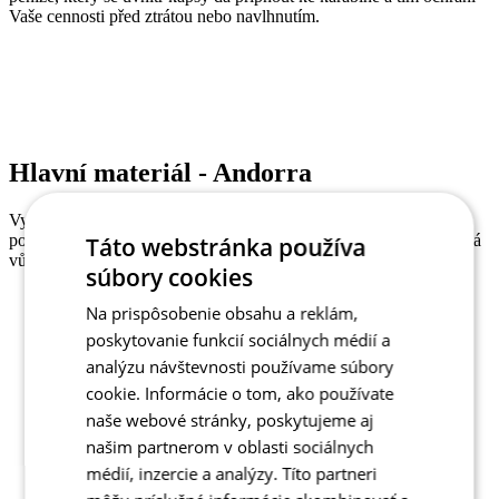
Vaše cennosti před ztrátou nebo navlhnutím.
Hlavní materiál - Andorra
Vynikající hřejivé vlastnosti nabízí zateplená látka Andorra, která
poskytne i výbornou prodyšnost. Z rubové strany počesaná, odolná
Táto webstránka používa
vůči oděru, skvěle drží tvar.
súbory cookies
240g/m2
Na prispôsobenie obsahu a reklám,
poskytovanie funkcií sociálnych médií a
analýzu návštevnosti používame súbory
TODO
2032-263X
cookie. Informácie o tom, ako používate
Střih
Klasický střih
naše webové stránky, poskytujeme aj
Štítky
Klasický střih | Jaro/Podzim
našim partnerom v oblasti sociálnych
POHLAVÍ
Dámské
médií, inzercie a analýzy. Títo partneri
SPORT
Cyklistika