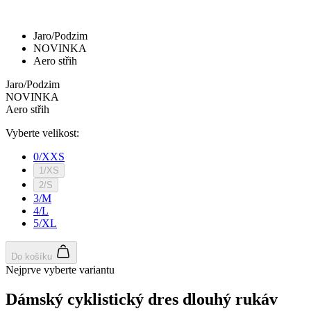
Jaro/Podzim
NOVINKA
Aero střih
Jaro/Podzim
NOVINKA
Aero střih
Vyberte velikost:
0/XXS
1/XS
2/S
3/M
4/L
5/XL
Do košíku
Nejprve vyberte variantu
Dámský cyklistický dres dlouhý rukáv