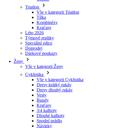
Triatlon
Vše v kategorii Triatlon
Tílka
Kombinézy
Kraťasy
Léto 2026
Týmové repliky
Speciální edice
Doprodej
Dárkové poukazy
Ženy
Vše v kategorii Ženy
Cyklistika
Vše v kategorii Cyklistika
Dresy krátký rukáv
Dresy dlouhý rukáv
Vesty
Bundy
Kraťasy
3/4 kalhoty
Dlouhé kalhoty
Spodní prádlo
Návleky