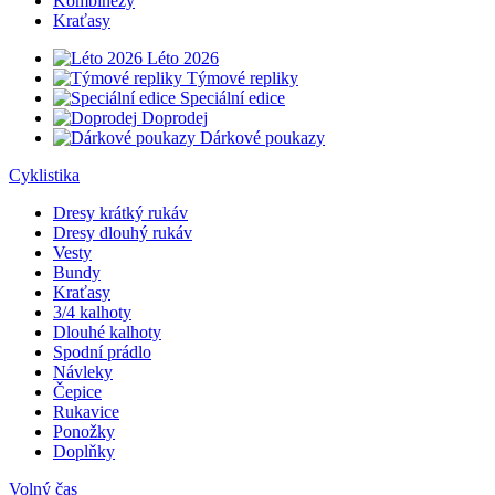
Kombinézy
Kraťasy
Léto 2026
Týmové repliky
Speciální edice
Doprodej
Dárkové poukazy
Cyklistika
Dresy krátký rukáv
Dresy dlouhý rukáv
Vesty
Bundy
Kraťasy
3/4 kalhoty
Dlouhé kalhoty
Spodní prádlo
Návleky
Čepice
Rukavice
Ponožky
Doplňky
Volný čas