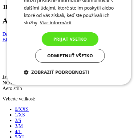
môžu príslušné informácie skombinovať s
KOLEKCE
MOTION
HLAVNÍ MATERIÁL
ANDORRA
ďalšími údajmi, ktoré ste im poskytli alebo
ktoré od vás získali, keď ste používali ich
Alternativní produkty
služby.
Viac informácií
Dámský cyklistický dres dlouhý rukáv TEMPS | PASSION Z6
PRIJAŤ VŠETKO
Black
ODMIETNUŤ VŠETKO
Jaro/Podzim
NOVINKA
Aero střih
ZOBRAZIŤ PODROBNOSTI
Jaro/Podzim
NOVINKA
Potrebné cookies
Analytické
Aero střih
cookies
Vyberte velikost:
0/XXS
Marketingové
Funkcie
1/XS
cookies
2/S
3/M
4/L
5/XL