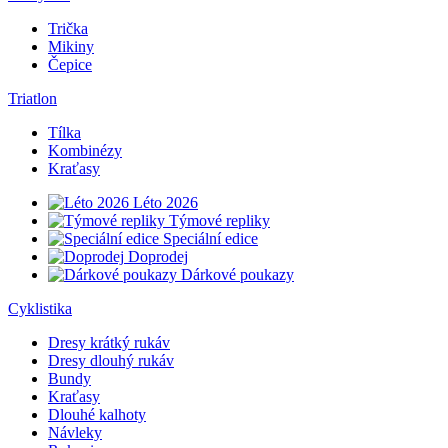
Trička
Mikiny
Čepice
Triatlon
Tílka
Kombinézy
Kraťasy
Léto 2026
Týmové repliky
Speciální edice
Doprodej
Dárkové poukazy
Cyklistika
Dresy krátký rukáv
Dresy dlouhý rukáv
Bundy
Kraťasy
Dlouhé kalhoty
Návleky