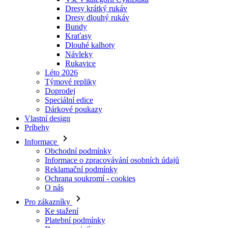
Dresy krátký rukáv
Dresy dlouhý rukáv
Bundy
Kraťasy
Dlouhé kalhoty
Návleky
Rukavice
Léto 2026
Týmové repliky
Doprodej
Speciální edice
Dárkové poukazy
Vlastní design
Príbehy
Informace
Obchodní podmínky
Informace o zpracovávání osobních údajů
Reklamační podmínky
Ochrana soukromí - cookies
O nás
Pro zákazníky
Ke stažení
Platební podmínky