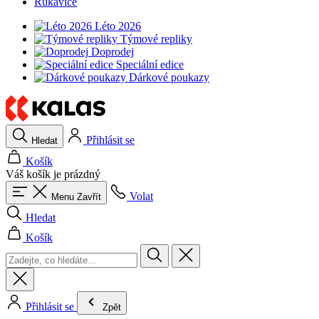
Rukavice
Léto 2026
Týmové repliky
Doprodej
Speciální edice
Dárkové poukazy
Přihlásit se
Hledat
Košík
Váš košík je prázdný
Volat
Menu
Zavřít
Hledat
Košík
Přihlásit se
Zpět