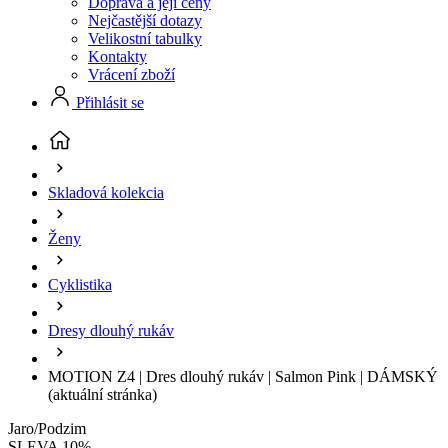
Doprava a její ceny
Nejčastější dotazy
Velikostní tabulky
Kontakty
Vrácení zboží
Přihlásit se
Skladová kolekcia
Ženy
Cyklistika
Dresy dlouhý rukáv
MOTION Z4 | Dres dlouhý rukáv | Salmon Pink | DÁMSKÝ
(aktuální stránka)
Jaro/Podzim
SLEVA 10%