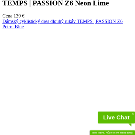
TEMPS | PASSION Z6 Neon Lime
Cena
139 €
Dámský cyklistický dres dlouhý rukáv TEMPS | PASSION Z6
Petrol Blue
Live Chat
Jsme online, můžete nám zaslat dotaz!