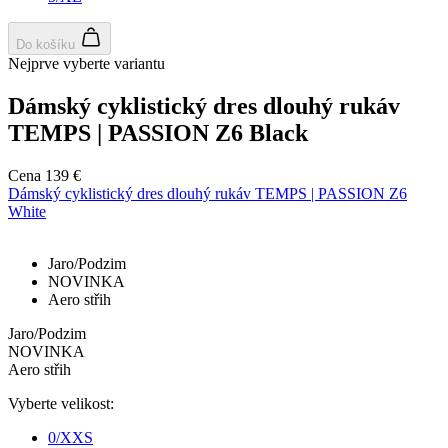
Nezaradené cookies
Do košíku
Nejprve vyberte variantu
Dámský cyklistický dres dlouhý rukáv
TEMPS | PASSION Z6 Black
Potrebné cookies
Analytické cookies
Cena
139 €
Marketingové cookies
Funkcie
Dámský cyklistický dres dlouhý rukáv TEMPS | PASSION Z6
White
Nezaradené cookies
Nevyhnutne potrebné súbory cookie umožňujú
Jaro/Podzim
základné funkcie webovej lokality, ako prihlásenie
NOVINKA
používateľa a správa účtu. Webová lokalita sa nedá
Aero střih
správne používať bez nevyhnutne potrebných
súborov cookie.
Jaro/Podzim
Poskytovateľ
/
Uplynutie
NOVINKA
Meno
Doména
platnosti
Aero střih
PHPSESSID
Cookies
PHP.net
Vyberte velikost:
relácie
www.kalaswear.sk
a
0/XXS
j