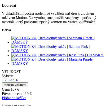
Dopredaj
V chladnějším počasí spolehlivě využijete náš dres s dlouhým
rukávem Motion. Na výrobu jsme použili zateplený a počesaný
materiál, který poskytne tepelný komfort na Vašich vyjížďkách.
Barva
VELIKOST
Vyberte
1
2
3
4
5
6
tabulka velikostí
Cena
107 €
Původní cena
119 €
Přidat do košíku
Vlastnosti produktu