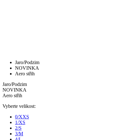
product[40001949]
www.kalaswear.sk
1 rok
product[40001947]
www.kalaswear.sk
1 rok
product[40001960]
www.kalaswear.sk
1 rok
product[24054]
www.kalaswear.sk
1 rok
product[40001944]
www.kalaswear.sk
1 rok
product[40001876]
www.kalaswear.sk
1 rok
Jaro/Podzim
product[40001948]
www.kalaswear.sk
1 rok
NOVINKA
product[40001875]
www.kalaswear.sk
1 rok
Aero střih
Jaro/Podzim
NOVINKA
Aero střih
Vyberte velikost:
0/XXS
1/XS
2/S
3/M
4/L