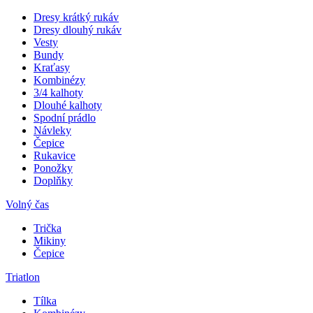
Dresy krátký rukáv
Dresy dlouhý rukáv
Vesty
Bundy
Kraťasy
Kombinézy
3/4 kalhoty
Dlouhé kalhoty
Spodní prádlo
Návleky
Čepice
Rukavice
Ponožky
Doplňky
Volný čas
Trička
Mikiny
Čepice
Triatlon
Tílka