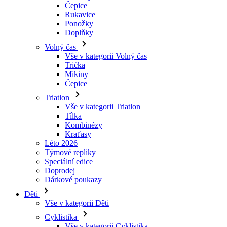
Čepice
Rukavice
Ponožky
Doplňky
Volný čas
Vše v kategorii Volný čas
Trička
Mikiny
Čepice
Triatlon
Vše v kategorii Triatlon
Tílka
Kombinézy
Kraťasy
Léto 2026
Týmové repliky
Speciální edice
Doprodej
Dárkové poukazy
Děti
Vše v kategorii Děti
Cyklistika
Vše v kategorii Cyklistika