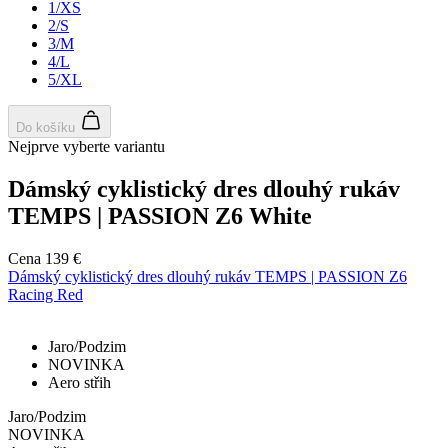
1/XS
T
2/S
u
i
3/M
4/L
5/XL
r
p
S
Do košíku
Nejprve vyberte variantu
č
j
Dámský cyklistický dres dlouhý rukáv
Google
š
TEMPS | PASSION Z6 White
Privacy Policy
d
p
Cena
139 €
Dámský cyklistický dres dlouhý rukáv TEMPS | PASSION Z6
Racing Red
p
s
Jaro/Podzim
_se20session
www.kalaswear.sk
1 rok
NOVINKA
c
Aero střih
Jaro/Podzim
u
NOVINKA