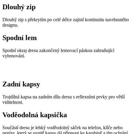
Dlouhý zip
Dlouhý zip s překrytím po celé délce zajistí kontinuitu navrhnutého
designu.
Spodní lem
Spodní okraj dresu zakončený lemovací páskou zabraňující
vyhrnování.
Zadní kapsy
Trojdílná kapsa na zadním dílu dresu s reflexními prvky pro větší
viditelnost.
Voděodolná kapsička
Součástí dresu je lehký voděodolný sáček na telefon, klíče nebo
peníze, který se uvnitř kapsy dá připnout ke karabině a tím ochrání