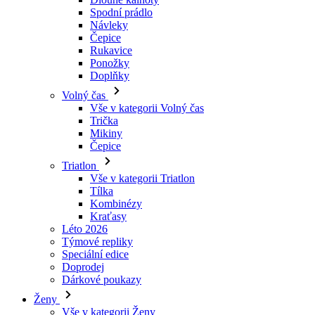
Ponožky
Doplňky
Volný čas
Vše v kategorii Volný čas
Trička
Mikiny
Čepice
Triatlon
Vše v kategorii Triatlon
Tílka
Kombinézy
Kraťasy
Léto 2026
Týmové repliky
Speciální edice
Doprodej
Dárkové poukazy
Ženy
Vše v kategorii Ženy
Cyklistika
Vše v kategorii Cyklistika
Dresy krátký rukáv
Dresy dlouhý rukáv