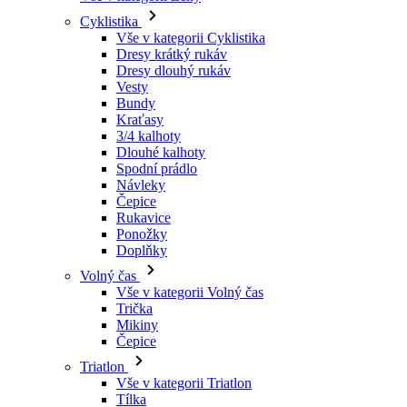
Vesty
Bundy
Kraťasy
3/4 kalhoty
Dlouhé kalhoty
Spodní prádlo
Návleky
Čepice
Rukavice
Ponožky
Doplňky
Volný čas
Vše v kategorii Volný čas
Trička
Mikiny
Čepice
Triatlon
Vše v kategorii Triatlon
Tílka
Kombinézy
Kraťasy
Léto 2026
Týmové repliky
Speciální edice