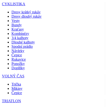
CYKLISTIKA
Dresy krátký rukáv
Dresy dlouhý rukáv
Vesty
Bundy
Kraťasy
Kombinézy
3/4 kalhoty
Dlouhé kalhoty
Spodní prádlo
Návleky
Čepice
Rukavice
Ponožky
Doplňky
VOLNÝ ČAS
Trička
Mikiny
Čepice
TRIATLON