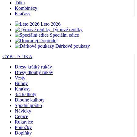
Tílka
Kombinézy
Kraťasy
Léto 2026
Týmové repliky
Speciální edice
Doprodej
Dárkové poukazy
CYKLISTIKA
Dresy krátký rukáv
Dresy dlouhý rukáv
Vesty
Bundy
Kraťasy
3/4 kalhoty
Dlouhé kalhoty
Spodní prádlo
Návleky
Čepice
Rukavice
Ponožky
Doplňky