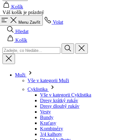
Hledat
Košík
Muži
Vše v kategorii Muži
Cyklistika
Vše v kategorii Cyklistika
Dresy krátký rukáv
Dresy dlouhý rukáv
Vesty
Bundy
Kraťasy
Kombinézy
3/4 kalhoty
Dlouhé kalhoty
Spodní prádlo
Návleky
Čepice
Rukavice