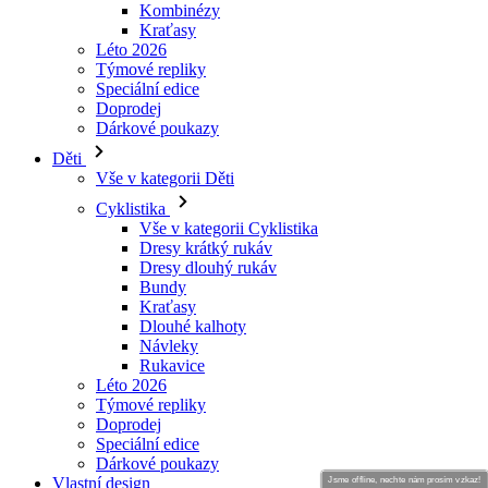
Doprodej
Dárkové poukazy
Děti
Vše v kategorii Děti
Cyklistika
Vše v kategorii Cyklistika
Dresy krátký rukáv
Dresy dlouhý rukáv
Bundy
Kraťasy
Dlouhé kalhoty
Návleky
Rukavice
Léto 2026
Týmové repliky
Doprodej
Speciální edice
Dárkové poukazy
Vlastní design
Príbehy
Informace
Obchodní podmínky
Informace o zpracovávání osobních údajů
Jsme offline, nechte nám prosím vzkaz!