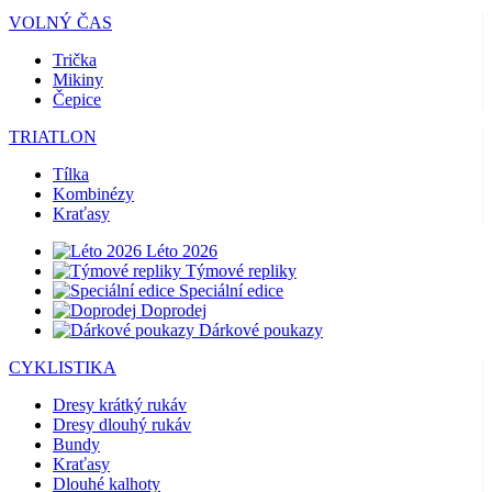
VOLNÝ ČAS
Trička
Mikiny
Čepice
TRIATLON
Tílka
Kombinézy
Kraťasy
Léto 2026
Týmové repliky
Speciální edice
Doprodej
Dárkové poukazy
CYKLISTIKA
Dresy krátký rukáv
Dresy dlouhý rukáv
Bundy
Kraťasy
Dlouhé kalhoty