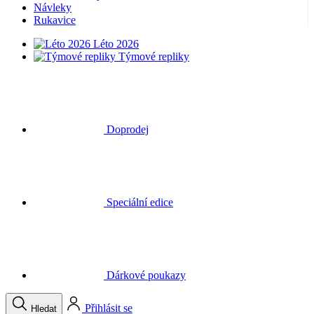
Návleky
Rukavice
Léto 2026
Týmové repliky
Doprodej
Speciální edice
Dárkové poukazy
Přihlásit se
Hledat
Košík
Váš košík je prázdný
Volat
Menu
Zavřít