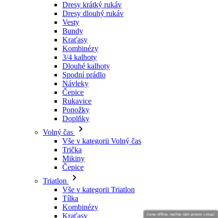
Dresy krátký rukáv
Dresy dlouhý rukáv
Vesty
Bundy
Kraťasy
Kombinézy
3/4 kalhoty
Dlouhé kalhoty
Spodní prádlo
Návleky
Čepice
Rukavice
Ponožky
Doplňky
Volný čas
Vše v kategorii Volný čas
Trička
Mikiny
Čepice
Triatlon
Vše v kategorii Triatlon
Tílka
Kombinézy
Kraťasy
Jsme offline, nechte nám prosím vzkaz!