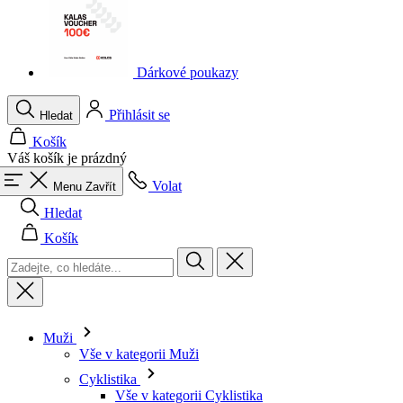
Dárkové poukazy
Přihlásit se
Hledat
Košík
Váš košík je prázdný
Volat
Menu
Zavřít
Hledat
Košík
Muži
Vše v kategorii Muži
Cyklistika
Vše v kategorii Cyklistika