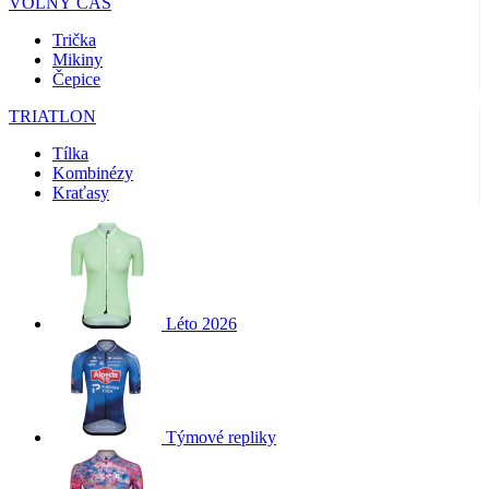
VOLNÝ ČAS
Trička
Mikiny
Čepice
TRIATLON
Tílka
Kombinézy
Kraťasy
Léto 2026
Týmové repliky