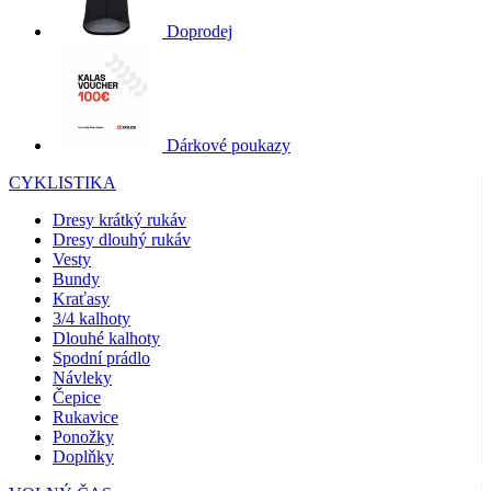
Doprodej
Dárkové poukazy
CYKLISTIKA
Dresy krátký rukáv
Dresy dlouhý rukáv
Vesty
Bundy
Kraťasy
3/4 kalhoty
Dlouhé kalhoty
Spodní prádlo
Návleky
Čepice
Rukavice
Ponožky
Doplňky