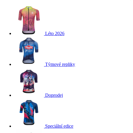
Léto 2026
Týmové repliky
Doprodej
Speciální edice