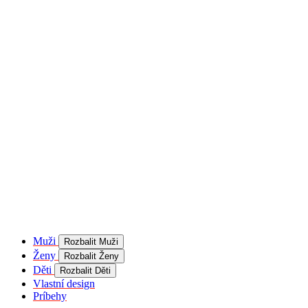
product[40001957]
www.kalaswear.sk
1 rok
používateľ
product[40000884]
www.kalaswear.sk
1 rok
product[40001992]
www.kalaswear.sk
1 rok
product[40001955]
www.kalaswear.sk
1 rok
product[40001956]
www.kalaswear.sk
1 rok
product[40001980]
www.kalaswear.sk
1 rok
product[40001959]
www.kalaswear.sk
1 rok
product[40001971]
www.kalaswear.sk
1 rok
product[40001887]
www.kalaswear.sk
1 rok
product[40001865]
www.kalaswear.sk
1 rok
product[40003304]
www.kalaswear.sk
1 rok
__Secure-YNID
.youtube.com
5
mesiacov
Muži
Rozbalit Muži
4 týždne
Ženy
Rozbalit Ženy
product[40001945]
www.kalaswear.sk
1 rok
Děti
Rozbalit Děti
Vlastní design
product[40001968]
www.kalaswear.sk
1 rok
Príbehy
product[40002009]
www.kalaswear.sk
1 rok